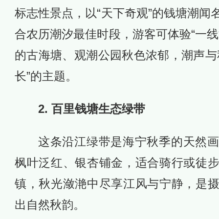
标志性景点，以“天下奇观”的钱塘潮闻
合农历潮汐最佳时段，游客可体验“一线
的古海塘、观潮公园秋色浓郁，潮声与
长”的主题。
2. 百里钱塘生态绿带
这条沿江绿带是海宁秋季的天然
枫叶泛红、银杏铺金，适合骑行或徒
镇，秋光潋滟中尽享江风与宁静，是
出自然秋韵。