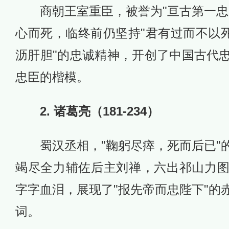
商朝王室重臣，被誉为"亘古第一忠
心而死，临终前仍坚持"君有过而不以死
沥肝胆"的忠诚精神，开创了中国古代
忠臣的楷模。
2. 诸葛亮（181-234）
蜀汉丞相，"鞠躬尽瘁，死而后已"
竭尽全力辅佐后主刘禅，六出祁山力
字字血泪，展现了"报先帝而忠陛下"的
词。