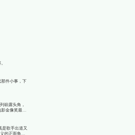
容。
恋那件小事，下
系列崭露头角，
电影金像奖最佳
解析上榜理由。
既是歌手出道又
重义的正面角