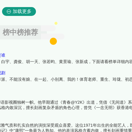
加载更多
榜中榜推荐
是谁
、白宇、龚俊、胡一天、张若昀、黄景瑜、张新成，下面请看榜单详细内
视剧
年派、不能没有娘、在一起、小别离、我的！体育老师、重生、玲珑、初
华语影视圈独树一帜。他早期通过《青春@Y2K》出道，凭借《无间道》
风格内敛深沉，擅长刻画复杂矛盾的角色心理，曾凭《一念无明》获香港
盖青春偶像、都市情感等题材，从角色突破性、制作水准、观众口碑等维度
儒雅气质和扎实自然的演技深受观众喜爱。这位1971年出生的全能艺人，
记》中"康熙"一角最为人熟知。他的表演风格含蓄内敛，擅长刻画重情