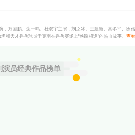
演，万国鹏、边一鸣、杜双宇主演，刘之冰、王建新、高冬平、徐
徐坦和天才乒乓球员于克南在乒乓赛场上“狭路相逢”的热血故事。
查
剧演员经典作品榜单