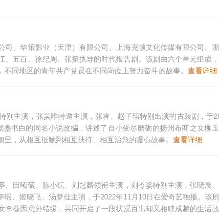
公司、华策影业（天津）有限公司、上海克顿文化传媒有限公司、
江、五百、徐纪周、张挺执导的时代报告剧。该剧由六个单元组成
，不同地区的青年共产党员在不同岗位上努力奋斗的故事。
查看详细
别主演，张昊唯特邀主演，张睿、赵子琪特别出演的古装剧，于202
根据墨书白的同名小说改编，讲述了自小受尽磨砺的扬州布商之女柳
姻里，从相互抵触到相互扶持、相互治愈的暖心故事。
查看详细
亭、田曦薇、陈小纭、刘冠麟领衔主演，刘令姿特别主演，张晓晨
瑶、姬晓飞、汤梦佳主演，于2022年11月10日在爱奇艺独播。该
女李薇因意外结缘，共同开启了一段状况百出却又相映成趣的生活