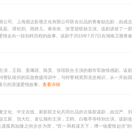
限公司、上海观达影视文化有限公司联合出品的青春励志剧，由成
吴磊、谭松韵、雨婷儿、蒋依依、张雪迎联袂主演。该剧讲述了一
情走向一段别样历程的故事。该剧于2015年7月7日在湖南卫视青
主演，王阳、姜珮瑶、陈昊、张瑶联合主演的都市军旅情感剧。该
特警队组织的应急救援培训中，与特警精英邢克垒相识，从一开始
吸引的浪漫爱情故事。
查看详细
麦文化、中文在线、新影联文化共同出品的古装权谋剧，由沈严、
赵立新、倪大红、袁弘领衔主演，王鸥、白敬亭等特别出演。该剧
遗孤凤知微之间步步为营，“弈一局权谋天下，博一场爱恨起伏”