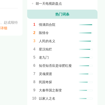
胡一天电视剧盘点
热门词条
僧、赵成顺特
1
情满四合院
看详细
2
陈情令
3
人民的名义
4
星汉灿烂
5
老九门
6
知否知否应是绿肥红瘦
7
灵魂摆渡
8
民国奇探
9
大秦帝国之裂变
10
以家人之名