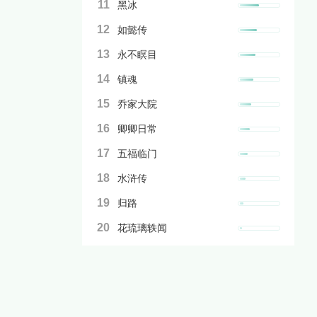
11
黑冰
12
如懿传
13
永不瞑目
14
镇魂
15
乔家大院
16
卿卿日常
17
五福临门
18
水浒传
19
归路
20
花琉璃轶闻