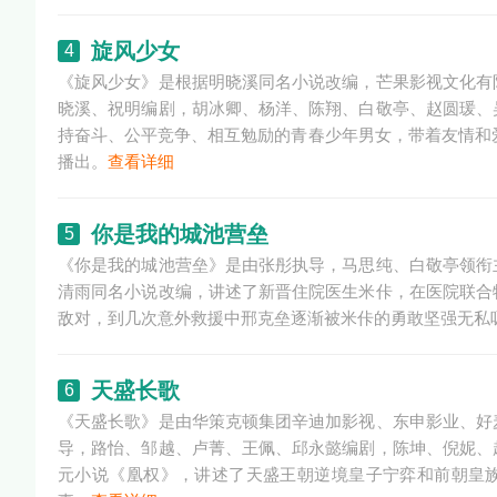
旋风少女
4
《旋风少女》是根据明晓溪同名小说改编，芒果影视文化有
晓溪、祝明编剧，胡冰卿、杨洋、陈翔、白敬亭、赵圆瑗、
持奋斗、公平竞争、相互勉励的青春少年男女，带着友情和爱
播出。
查看详细
你是我的城池营垒
5
《你是我的城池营垒》是由张彤执导，马思纯、白敬亭领衔
清雨同名小说改编，讲述了新晋住院医生米佧，在医院联合
敌对，到几次意外救援中邢克垒逐渐被米佧的勇敢坚强无私
天盛长歌
6
《天盛长歌》是由华策克顿集团辛迪加影视、东申影业、好
导，路怡、邹越、卢菁、王佩、邱永懿编剧，陈坤、倪妮、
元小说《凰权》，讲述了天盛王朝逆境皇子宁弈和前朝皇族