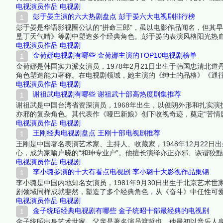
色，无论是古装剧中的帝王将相，还是现代剧中的专业人士都游刃有
电视演员作品
电视剧
名单吧！
彭于晏主演的六大热剧盘点 彭于晏六大电视剧排行榜
彭于晏是华语影视圈公认的"拼命三郎"，虽以电影作品闻名，但其早
垦丁天气晴》等剧中塑造多个经典角色。彭于晏的表演风格阳光热
编辑一起来看看详细名单吧！
电视演员作品
电视剧
金荷娜电视剧有哪些 金荷娜主演的TOP10电视剧榜单
金荷娜是韩国实力派女演员，1978年2月21日出生于韩国忠清北
角色塑造能力著称。在电视剧领域，她主演的《绅士的品格》《通往
荣。其温暖知性的形象和扎实的演技功底，使她成为韩国中生代女
电视演员作品
电视剧
谢祖武电视剧有哪些 谢祖武十部高热度剧集推荐
谢祖武是中国台湾省资深演员，1968年出生，以俊朗外形和扎实
亦邪的复杂角色。其代表作《哑巴新娘》创下收视奇迹，奠定"苦情
获中高龄观众热烈反响。下面跟着榜中榜编辑一起来看看详细名单
电视演员作品
电视剧
王刚经典电视剧盘点 王刚十部电视剧推荐
王刚是中国著名表演艺术家、主持人、收藏家，1948年12月22
心，成为家喻户晓的“和珅专业户”。他擅长演绎亦正亦邪、诙谐狡
佳男配角、全国德艺双馨电视艺术工作者等荣誉，并多次主持央视
电视演员作品
电视剧
之作。下面跟着榜中榜编辑一起来看看详细名单吧！
李小璐参演的十大有看点电视剧 李小璐十大影视作品集锦
李小璐是中国内地知名女演员，1981年9月30日出生于北京艺术
剧领域同样成就斐然，塑造了多个经典角色，从《奋斗》中任性可
材。尽管近年因个人生活引发争议，但其早期电视剧作品仍具有广
电视演员作品
电视剧
金子统昭经典电视剧有哪些 金子统昭十部最经典的电视剧
金子统昭出身艺术世家，父亲是著名演员渡哲也。他最初以音乐人