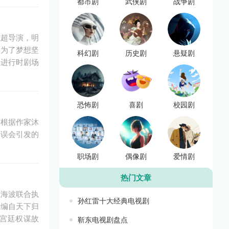
都市剧
武侠剧
战争剧
志超导演，明
群为了梦想坚
科幻剧
历史剧
悬疑剧
春进行时剧场
恐怖剧
喜剧
校园剧
剧根据作家沐
因误会引发的
职场剧
偶像剧
爱情剧
热门文章
刘海波联合执
孙红雷十大经典电视剧
改编自天下归
的宫廷权谋故
靳东电视剧盘点