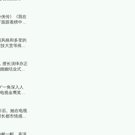
一起来看看详细
奇侠传》《我在
下面跟着榜中榜
演风格和多变的
演技大赏等殊
，擅长演绎亦正
《婚姻结业式》
”一角深入人
国电视金鹰奖最
视率，成为经典
影后。她在电视
擅长都市情感题
独树一帜。表演