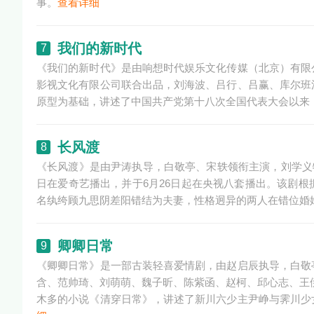
事。
查看详细
我们的新时代
7
《我们的新时代》是由响想时代娱乐文化传媒（北京）有限
影视文化有限公司联合出品，刘海波、吕行、吕赢、库尔班
原型为基础，讲述了中国共产党第十八次全国代表大会以来
长风渡
8
《长风渡》是由尹涛执导，白敬亭、宋轶领衔主演，刘学义特
日在爱奇艺播出，并于6月26日起在央视八套播出。该剧
名纨绔顾九思阴差阳错结为夫妻，性格迥异的两人在错位婚
卿卿日常
9
《卿卿日常》是一部古装轻喜爱情剧，由赵启辰执导，白敬
含、范帅琦、刘萌萌、魏子昕、陈紫函、赵柯、邱心志、王伊
木多的小说《清穿日常》，讲述了新川六少主尹峥与霁川少