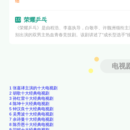
细
荣耀乒乓
10
《荣耀乒乓》是由程浩、李嘉执导，白敬亭、许魏洲领衔主
别出演的双男主热血青春竞技剧。该剧讲述了“成长型选手”
电视
1
张嘉译主演的十大电视剧
2
胡歌十大经典电视剧
3
孙红雷十大经典电视剧
4
陈坤十大经典电视剧
5
钟汉良十大经典电视剧
6
吴秀波十大经典电视剧
7
佘诗曼十大经典电视剧
8
陈乔恩十大经典电视剧
9
闫妮十大经典电视剧