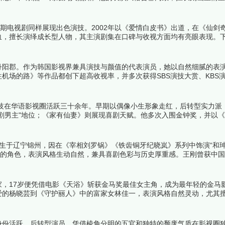
余。曾获TVB"我最喜爱的电视角色"等多项荣誉。下面跟着榜中榜编辑
期电视剧同样展现出色演技。2002年以《爱情白皮书》出道，在《仙剑
血，擅长演绎成长型人物，其主演剧集在口碑与收视方面均有亮眼表现。
道丹阳郡。作为韩国影视界兼具演技与颜值的代表演员，她以自然细腻的表
机场的路》等作品都创下超高收视率，并多次获得SBS演技大赏、KBS
演员中的佼佼者。下面跟着榜中榜编辑一起来看看详细名单吧！
演技在华语影视圈活跃三十余年。早期以偶像小生形象走红，后转型实力派
剧男主"地位；《家有仙妻》则展现喜剧天赋。他多次入围金钟奖，并以
吧！
日出生于辽宁锦州，因在《宰相刘罗锅》《铁齿铜牙纪晓岚》系列中饰演“和珅
黠的角色，表演风格生动自然，兼具喜剧色彩与历史厚重感。王刚曾获中
春晚。其主演的《铁齿铜牙纪晓岚》《梦断紫禁城》等剧集均创下超高收
世家，17岁便凭借电影《天浴》斩获金马奖最佳女主角，成为最年轻的金马
爱的杨晓芸到《守护丽人》中的富家女林佳一，表演风格自然灵动，尤其
泛影响力。下面跟着榜中榜编辑一起来看看详细名单吧！
身份活跃，后转型演员，凭借棱角分明的五官和独特的颓废气质在影视圈