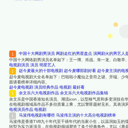
中国十大网剧男演员 网剧走红的男星盘点 演网剧火的男艺人
中国十大网络剧男演员名单如下：王一博、肖战、朱一龙、白敬亭
电视剧演员
演员
明星艺人
赵今麦最火的十部电视剧 赵今麦哪部剧好看 赵今麦主演的电
赵今麦电视剧大全名单如下：巴啦啦小魔仙之音符之谜、开端、少
面请看榜单详细内容。
赵今麦电视剧
演员经典作品
电视剧
最好看
余文乐六大电视剧作品 余文乐六大电视剧作品集锦
余文乐是中国香港知名演员、潮流icon，以型格气质和多变演技在
在电视剧领域虽作品不多但质量上乘，尤以警匪题材见长。其表演
男主角提名。本文将推荐余文乐主演的6部电视剧（含客串），涵
电视演员作品
电视剧
下面跟着榜中榜编辑一起来看看详细名单吧！
马浚伟电视剧有哪些 马浚伟主演的十大高分电视剧榜单
马浚伟是香港TVB九十年代至千禧年代的当家小生，以温润如玉的
转型为实力派演员，在电视剧领域塑造了多个经典角色，尤以《鹿鼎