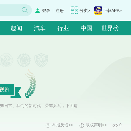
|
登录
注册
分类>
下载APP>
趣闻
汽车
行业
中国
世界榜
视剧
卿日常、我们的新时代、荣耀乒乓，下面请
举报反馈>>
版权声明>>
0