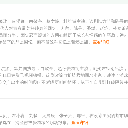
杨玏、何泓姗、白敬亭、蔡文静、杜维瀚主演。该剧以方茴和陈寻
一代人对青春最美好纯真的回忆。方茴、陈寻、乔燃、赵烨、林嘉茉
熟而分手。因失恋而颓然的方茴在经历了成长与情感的创痛后，远
年留下的只是回忆，而不管这种回忆是苦还是甜。
查看详细
刘洪源、算共同执导，白敬亭、赵今麦领衔主演，刘奕君特别出演，
1月11日在腾讯视频独播。该剧改编自祈祷君的同名小说，讲述了游
于公交车出事的时间段内不断经历时间循环，从下车自救到打破隔阂
大勋、左小青、刘畅、庞瀚辰、张子贤、郝平、霍政谚主演的都市
菜鸟在上海金融投资领域的职场故事。
查看详细