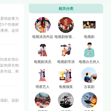
相关分类
的爱情故事为
是5个性格鲜
赴澳洲。这些
电视演员作品
电视剧收视点击率
电视剧
刘涛友情出
电视剧演员
电视剧导演
电视台主持人
戏架构师肖鹤
并肩作战，努
明星艺人
电视颁奖
古装剧
职场剧。该剧