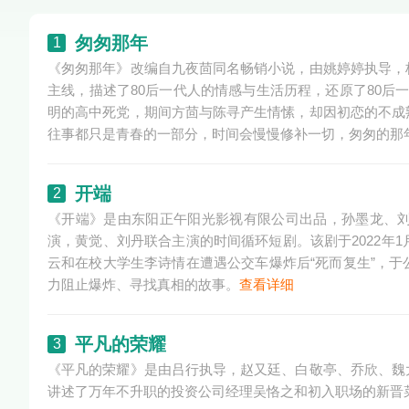
匆匆那年
1
《匆匆那年》改编自九夜茴同名畅销小说，由姚婷婷执导，
主线，描述了80后一代人的情感与生活历程，还原了80后
明的高中死党，期间方茴与陈寻产生情愫，却因初恋的不成
往事都只是青春的一部分，时间会慢慢修补一切，匆匆的那
开端
2
《开端》是由东阳正午阳光影视有限公司出品，孙墨龙、
演，黄觉、刘丹联合主演的时间循环短剧。该剧于2022年
云和在校大学生李诗情在遭遇公交车爆炸后“死而复生”，
力阻止爆炸、寻找真相的故事。
查看详细
平凡的荣耀
3
《平凡的荣耀》是由吕行执导，赵又廷、白敬亭、乔欣、魏
讲述了万年不升职的投资公司经理吴恪之和初入职场的新晋