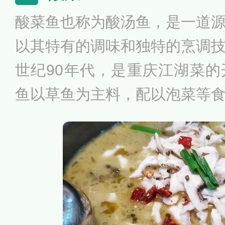
食，还要搭配进食蔬菜、水果
酸菜鱼也称为酸汤鱼，是一道
的同时维持身体健康。
以其特有的调味和独特的烹调
世纪90年代，是重庆江湖菜
鱼以草鱼为主料，配以泡菜等
辣可口；鱼含丰富优质蛋白，
质、矿物质等营养；酸菜中的
元素的吸收，还可以增加人的
史来源众说纷纭，至今也无法
方法现在也各有不同，但口味