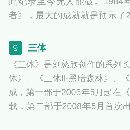
此纪录至今无人能破。198
者》，最大的成就就是预示了2
网络世界。威廉·吉布森不但
间”（cyberspace，也译
三体
9
了“赛博朋克”文化——用一种
《三体》是刘慈欣创作的系列
察世界，但是却轻视用常规的
体》、《三体Ⅱ·黑暗森林》、《
股浪潮从此日渐汹涌，大肆冲
成，第一部于2006年5月起在
载，第二部于2008年5月首次
0年11月出版。作品讲述了地