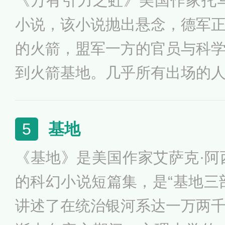
《万有引力之虹》美国作家托
大的母爱成为挽救一切的关键
小说，该小说抛出悬念，德军
者的故事时，让人为历史上无
的火箭，盟军一方的官员与科
代认同，但做出了伟大贡献的
到火箭基地。几乎所有出场的
这场侦查与反侦查的斗争中，
将热力学第二定律引发的前人哲
基地
5
随着“熵”的单向增加，将在全
《基地》是美国作家艾萨克·阿西
宇宙即成死寂世界的观点引入
的科幻小说短篇集，是“基地三
技术造就的现代世界终将走向
讲述了在统治银河系达一万两