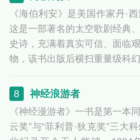
泽洋之星文化的温暖之中。该
《海伯利安》是美国作家丹·
最为优秀的科幻作品。一个物
这是一部著名的太空歌剧经典
实力超强的石头星球，征服了
史诗，充满着真实可信、面临
···
物，该书出版后横扫重量级科
奖、西班牙科幻小说奖、日本
法国宇宙奖，并入围阿瑟·克
神经浪游者
8
科幻纪事奖，被轨迹杂志票选为
《神经漫游者》一书是第一本同时
小说，1997年和2006年两次
云奖”与“菲利普·狄克奖”三大
幻作品榜”。