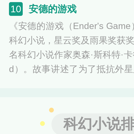
的信息交流、生死搏杀及两个
安德的游戏
10
程，在运用超技术锁死地球人
《安德的游戏（Ender's Gam
的三体舰队开始向地球进发，
科幻小说，星云奖及雨果奖获
其第一部经过刘宇昆翻译后获
名科幻小说作家奥森·斯科特·卡德（Or
佳长篇小说奖。
d）。故事讲述了为了抵抗外
立了国际舰队，并在孩子们的
后一名叫安德鲁·安德·维京的
训，上校开始训练安德，使其
科幻小说
指挥官。