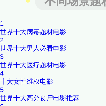
不同场景题
灵鸡汤来感化世人—尽管结尾
起保罗·费里尼的《宽恕就是
1
这部电影，比起相信爱，更多
世界十大病毒题材电影
2
世界十大男人必看电影
3
世界十大医疗题材电影
4
十大女性维权电影
5
世界十大高分丧尸电影推荐