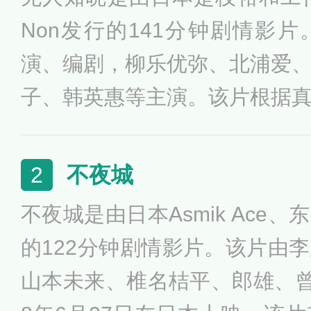
Non发行的141分钟剧情影
演、编剧，柳乐优弥、北浦爱
子、韩英惠等主演。该片根据
东京一个单亲家庭，四个兄弟
自生活的故事。该片于2004年
不夜城
2
该片拍摄历时一年半，这段时
不夜城是由日本Asmik Ace
乎和片子里的孩子们朝夕相处
的122分钟剧情影片。该片由
影，生活上也是呵护备至，有
山本未来、椎名桔平、郎雄、曾
样，陪孩子们到公园去玩。