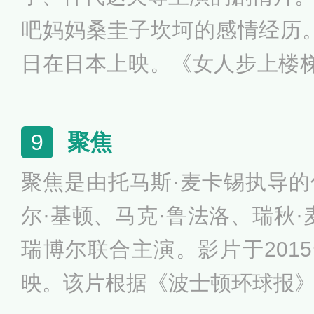
吧妈妈桑圭子坎坷的感情经历。该
日在日本上映。《女人步上楼
951年的作品《银座化妆》有
在酒吧，刻画酒吧女的角色，
聚焦
9
禀性。片中的女主人公是一个
聚焦是由托马斯·麦卡锡执导
在生活中屡战屡败，却挑衅性
尔·基顿、马克·鲁法洛、瑞秋·
角色的命运寄予了深厚同情。
瑞博尔联合主演。影片于2015
映。该片根据《波士顿环球报