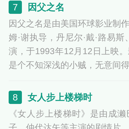
从一个特殊的角度揭示了二战
因父之名
7
罪，生动地重现了历史上第一
因父之名是由美国环球影业制
悲剧性。
姆·谢执导，丹尼尔·戴·路易斯
演，于1993年12月12日上
是个不知深浅的小贼，无意间
他逃往英国，却被警察诬陷为
其父亲为救儿子，但却也被关
女人步上楼梯时
8
国女律师才为康伦父子洗刷罪
《女人步上楼梯时》是由成濑
丹尼尔·戴·刘易斯在台上台下
子、仲代达矢等主演的剧情片