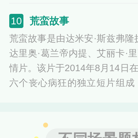
美国神职人员奸污和猥亵儿童
几位记者为了找出事实真相历
荒蛮故事
10
2016年2月在第88届奥斯卡
荒蛮故事是由达米安·斯兹弗隆
最佳原创剧本奖。迈克尔·基
达里奥·葛兰帝内提、艾丽卡·
了角色原型罗宾森家的附近观
情片。该片于2014年8月14
的讲话视频和录音。
六个丧心病狂的独立短片组成
馆、路怒、罚单、肇事和婚礼
《荒蛮故事》里，导演把事情
皆非。好在，他也没有假慈悲