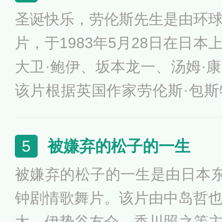
陋巷之间，早已见不到张灯结
圣诞快乐，劳伦斯先生是由环
台班子、街头卖艺的形式维系
片，于1983年5月28日在日
上了岁数的人和引车卖浆流。
大卫·鲍伊、坂本龙一、汤姆·
恰反衬出传统文化的顽强生命
该片根据英国作家劳伦斯·包
种者》改编，讲述了1942年
营内，处于敌对立场的日本军
被嫌弃的松子的一生
5
的同时又在精神层面产生碰撞
被嫌弃的松子的一生是由日本东
渚对于日本政治和社会环境的
钟剧情歌舞片。该片由中岛哲
点，他赤裸裸地揭露了军国主
太、伊势谷友介、香川照之等主演