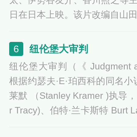
狭隘和武士精神的懦弱一面，
日在日本上映。该片改编自山
战后思潮，讴歌博爱、正义与
讲述了松子渴望爱、渴望被爱
谷美纪非常喜欢原作，在读小
纽伦堡大审判
6
出演女主角松子。在首映式上
纽伦堡大审判（《 Judgment a
许自己就是为了出演松子而成
根据约瑟夫·E·珀西科的同名小
下了泪水。
莱默 （Stanley Kramer )执
r Tracy)、伯特·兰卡斯特 Burt 
影。影片以二十一名纳粹战犯