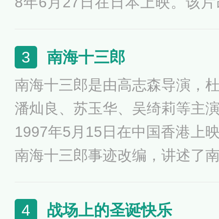
8年6月27日在日本上映。该
名小说，讲述了一位中日混血
扎求存的黑暗和疯狂。影片3分
南海十三郎
3
影上现出摄影机的影子。《不
南海十三郎是由高志森导演，
拍摄的第一部电影。原著作者
潘灿良、苏玉华、吴绮莉等主
电影迷，“驰星周”这个笔名
1997年5月15日在中国香港
写。他曾经为了能欣赏更多的
南海十三郎事迹改编，讲述了
营的非法店铺去租录像。
影片中我们看到昔日大张旗鼓
高楼大厦的角落里，偷生于远
战场上的圣诞快乐
4