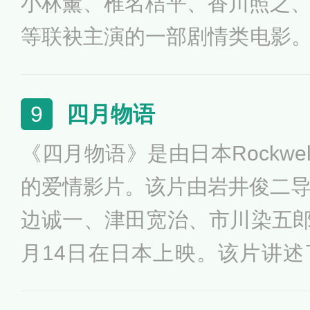
小林薰、椎名桔平、香川照之
凭借《恋空》获得第50届蓝丝
等联袂主演的一部剧情类电影。影
日在日本上映。电影讲述了可
后，为中年失明的渡边先生服
四月物语
9
上肾衰竭被送回训练中心。渡
《四月物语》是由日本Rockwell
犬示范表演时，被寄养家庭的
的爱情影片。该片由岩井俊二
患白血病去世。
边诚一、津田宽治、市川染五郎等
月14日在日本上映。该片讲
月只身来到东京武藏野大学后