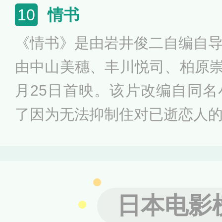
情。影片获得了第三届釜山国
情书
10
1个小时左右的影片节奏舒缓
《情书》是由岩井俊二自编自
烈岩井俊二风格、如散文诗般
由中山美穗、丰川悦司、柏原崇等
月25日首映。该片改编自同
了因为无法抑制住对已逝恋人
中学同学录里发现“藤井树” 
时，依循着寄发了一封本以为
想不久渡边博子竟然收到署名为
日本电影
知晓此藤井树是一个同她年纪