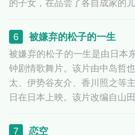
的子女，在品尝了各自成家的
老夫妇决定回归老家，结果年
旅程的终点的故事。本片导演
被嫌弃的松子的一生
6
日本传统亲子关系，家庭制度
被嫌弃的松子的一生是由日本东
崩溃的情状，淡淡地联结一个
钟剧情歌舞片。该片由中岛哲
地描绘出日本人的生活姿态。
太、伊势谷友介、香川照之等主演
日在日本上映。该片改编自山
讲述了松子渴望爱、渴望被爱
谷美纪非常喜欢原作，在读小
恋空
7