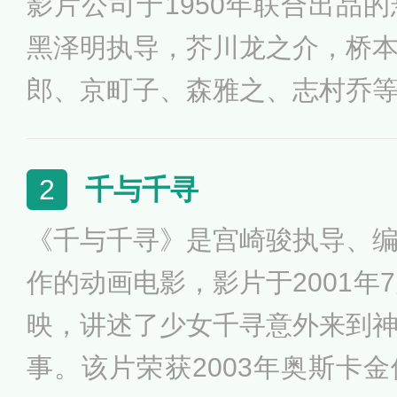
影片公司于1950年联合出品
黑泽明执导，芥川龙之介，桥
郎、京町子、森雅之、志村乔
乱、天灾、疾病连绵不断的日
要讲述了一由武士被杀而引起
千与千寻
2
生后人们之间互相指控对方是
《千与千寻》是宫崎骏执导、
过的故事。
作的动画电影，影片于2001年
映，讲述了少女千寻意外来到
事。该片荣获2003年奥斯卡