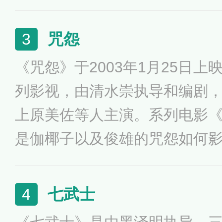
同时也是历史上第一部至今也
获得欧洲三大电影节柏林金熊的
咒怨
3
电影在日本最终取得了304亿
《咒怨》于2003年1月25日
列影视，由清水崇执导和编剧
上原美佐等人主演。系列电影
是伽椰子以及俊雄的咒怨如何
子的人，搬迁入住的住户、调
道的记者、录制节目的演员，
七武士
4
无法逃离，无论他是谁，无论