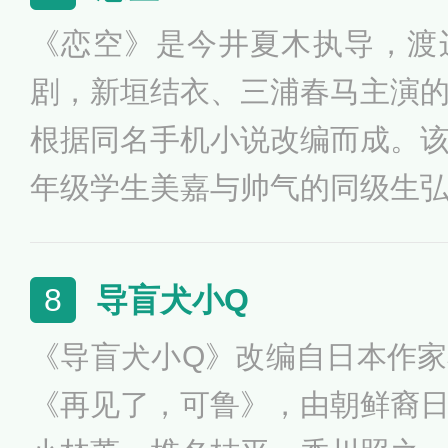
出演女主角松子。在首映式上
《恋空》是今井夏木执导，渡
许自己就是为了出演松子而成
剧，新垣结衣、三浦春马主演
下了泪水。
根据同名手机小说改编而成。
年级学生美嘉与帅气的同级生
此坠入了爱河。之后围绕他们
情，失而复得，得而复失。让
导盲犬小Q
8
隔。影片似乎想让你在两个小
《导盲犬小Q》改编自日本作
的所有味道，两人经历甜蜜热
《再见了，可鲁》，由朝鲜裔
怀揣秘密互相折磨，甚至是生