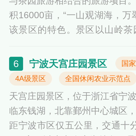
与茶园旅游相结合的旅游项目
氛围，同时以玫瑰文化为特色
积16000亩，“一山观湖海，
魅力的玫瑰主题乐园。
该景区的特色。景区以山岭茶
化、山海城景远景为主要景观
野游览健身、茶园采摘、山上
宁波天宫庄园景区
6
国家
有福泉山寻景、望湖亭、福泉
4A级景区
全国休闲农业示范点
景点，已建成凤凰醉谷、福如
天宫庄园景区，位于浙江省宁
景点。
临东钱湖，北靠鄞州中心城区
距宁波市区仅五公里，交通十