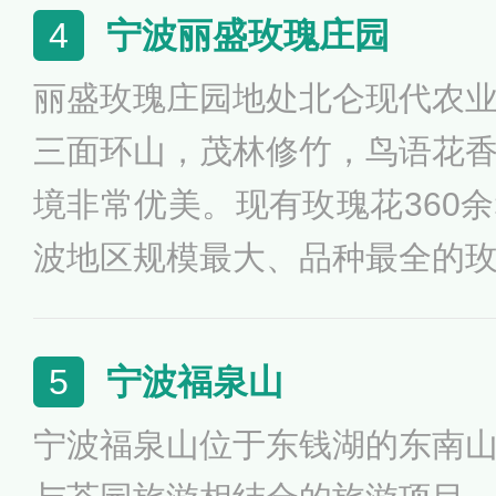
实景特技机器人等高科技设备
宁波丽盛玫瑰庄园
4
天》、《千古蝶恋》、《长
丽盛玫瑰庄园地处北仑现代农
旅》、《神州塔》等20多个优
三面环山，茂林修竹，鸟语花
境非常优美。现有玫瑰花360
波地区规模最大、品种最全的
色玫瑰一年四季竞相绽放，其中
期，各类品种的玫瑰花花型繁
宁波福泉山
5
玫瑰庄园独有的风姿。园内建
宁波福泉山位于东钱湖的东南
主，巧妙结合玫瑰花营造出浪