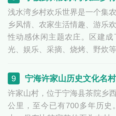
造。海乐园建设成以滩涂泥玩
浅水湾乡村欢乐世界是一个集
乐园由5公里长的花溪流域建设
乡风情、农家生活情趣、游乐
性动感休闲主题农庄。区建成
光、娱乐、采摘、烧烤、野炊
闲主题农庄，是休闲娱乐、旅
佳场所，更是家庭休闲、亲子
宁海许家山历史文化名村
9
旅游素质教育、婚纱摄影和婚
许家山村，位于宁海县茶院乡西南
充分发挥基地的科普教育功能
公里，至今已有700多年历
件，继续加大力度，面向公众