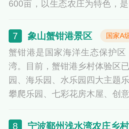
600亩，以生态农庄为特色，
旅游、亲子游乐于一体的国家
农业旅游示范点、国家AAAA
象山蟹钳港景区
7
国家A
有桑果园、深加工基地(酒厂
蟹钳港是国家海洋生态保护区
园、科普基地、植物世界等旅
湾。目前，蟹钳港乡村体验区
园、海乐园、水乐园四大主题
攀爬乐园、七彩花房木屋、创
艇运动中心等多种元素融合的
园依托登山步道、观海平台、
宁波鄞州浅水湾农庄乡村
8