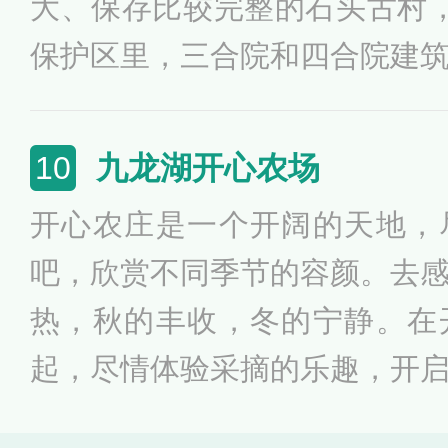
大、保存比较完整的石头古村
我市全民科学素质做出更大的
保护区里，三合院和四合院建
利用当地丰富的玄武岩资源建
礼，散发着独有的光彩。随处
九龙湖开心农场
10
路、石桥、石巷、石井、石磨
开心农庄是一个开阔的天地，
源划分为石屋古村、台地风光
吧，欣赏不同季节的容颜。去
四大区块，是一个具有石村特
热，秋的丰收，冬的宁静。在
交流、疗养度假、休闲运动等
起，尽情体验采摘的乐趣，开
旅游区。
离城市嘈杂的地方，在逃离圈