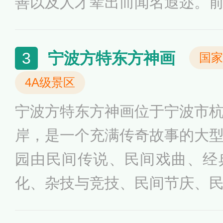
善以及人才辈出而闻名遐迩。
的江南明清时期的民居原版，
画，一段美轮美奂的江南丝竹
宁波方特东方神画
3
国家
久，文化积淀深厚，地理环境
4A级景区
被命名为浙江省历史文化名镇
宁波方特东方神画位于宁波市
岸，是一个充满传奇故事的大
园由民间传说、民间戏曲、经
化、杂技与竞技、民间节庆、
等八大项目区组成，运用暗黑