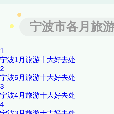
以自由呼吸的空间，找寻那久
场是一家综合性的采摘农庄，
宁波市各月旅
蓝莓以及美国树莓。农场内有
瓜、菠萝葡萄等，品种独特，
1
宁波1月旅游十大好去处
2
宁波5月旅游十大好去处
3
宁波4月旅游十大好去处
4
宁波3月旅游十大好去处