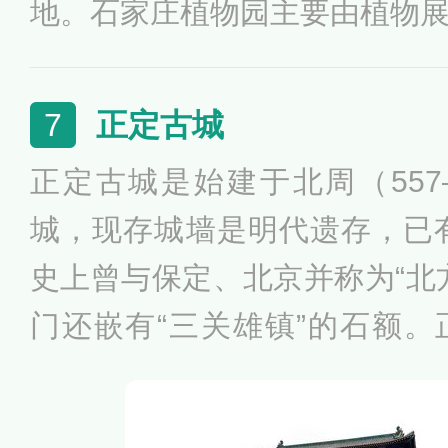
地。石家庄植物园主要由植物
区、研究试验区和生活管理区
湖景区，盆景艺术馆，热带植
正定古城
7
瑰艺术广场，廊桥水榭，湖心
正定古城是始建于北周（557
水，世纪钟等38个景点。
城，现存城墙是明代遗存，已有
史上曾与保定、北京并称为“北
门还嵌有“三关雄镇”的石额
多，素有“三山不见，九桥不流”
二十四座金牌坊”的美誉，被