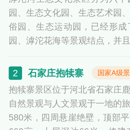
园、生态文化园、生态艺术园
俗园、生态运动园，已经形成
园、滹沱花海等景观结点，并
家庄市城市旅游的名片之一。
含滹沱花海、森林河趣那主题
石家庄抱犊寨
2
国家A级
童乐园、奥体园、荷兰风情、
抱犊寨景区位于河北省石家庄
色沙滩、展览园等景点，滹沱
自然景观与人文景观于一地的
树成荫、鲜花绽放，市民在滹
580米，四周悬崖绝壁，顶部
花、戏水，尽情享受假日的欢