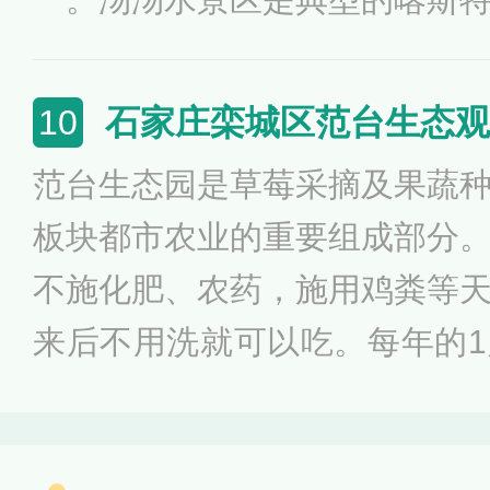
有，室外“温泉泡池”让游客感
秀丽，奇形怪状，骆驼峰、灵
乐趣。
天等，栩栩如生。景区内的百
石家庄栾城区范台生态观
10
布天上降”的盛誉，景区还有
范台生态园是草莓采摘及果蔬
造一条四十里空中观光路——
板块都市农业的重要组成部分
画廊，蜿蜒起伏。
不施化肥、农药，施用鸡粪等
来后不用洗就可以吃。每年的
陆续成熟，到2月份，草莓达
摘期将持续到5月份。所有大