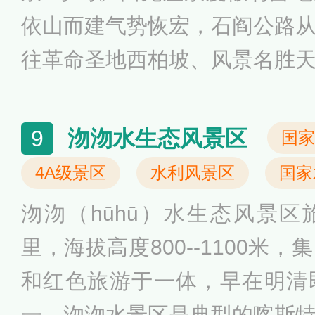
依山而建气势恢宏，石阎公路
往革命圣地西柏坡、风景名胜
水景区的必经之路。西苑温泉
宾楼、贵宾楼、康乐城、美食
沕沕水生态风景区
9
国家
硬件设施功能完备，装修豪华
4A级景区
水利风景区
国家
牌的四星级旅游饭店，可提供
沕沕（hūhū）水生态风景区旅
食苑会餐中心可满足千人就餐
里，海拔高度800--1100米
5个可满足千人以下各种规格
和红色旅游于一体，早在明清
大型温泉游泳池、冲浪浴、药
一。沕沕水景区是典型的喀斯