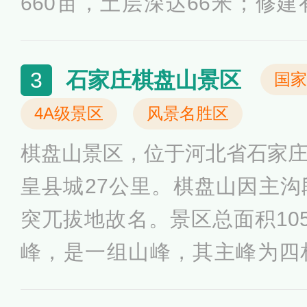
660亩，土层深达66米；修
——南天门、全国较大的金漆
长城寨墙等，其中“西苑--莲花山
石家庄棋盘山景区
3
国家
长1800多米，最高悬空271
4A级景区
风景名胜区
观。
棋盘山景区，位于河北省石家
皇县城27公里。棋盘山因主
突兀拔地故名。景区总面积10
峰，是一组山峰，其主峰为四相公
米。棋盘山景区，不仅风光秀