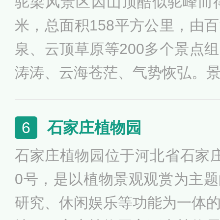
驼梁风景区因山顶酷似驼峰而得
米，总面积158平方公里，由
泉、云顶草原等200多个景点
涛涛、云海苍茫、气势恢弘。
拔2281米的山顶到百瀑峡、
了上千处大大小小的瀑布，有
石家庄植物园
6
瀑、白龙瀑、三叠瀑等瀑布群
石家庄植物园位于河北省石家
流泉飞瀑，近百处瀑布往往密
0号，是以植物景观观赏为主
瀑，瀑瀑相连，瀑中有瀑，俗
研究、休闲娱乐等功能为一体