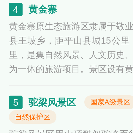
有仙人下棋、唐庄宗过关、四
黄金寨
4
传说故事，是一处精心打造的
黄金寨原生态旅游区隶属于敬
科考为一体的旅游胜地。
县王坡乡，距平山县城15公里
里，是集自然风景、人文历史
为一体的旅游项目。景区设有
谷、百态步游路、百态麒麟园
文观光景点和悬壁火车、管式
驼梁风景区
5
国家A级景区
体验项目，以及集山寨观光、
自然保护区
特色民宿等功能于一体的特色