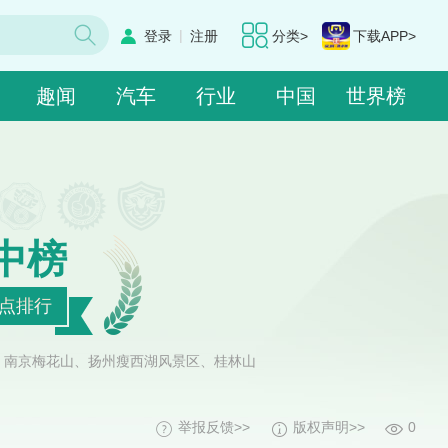
|
登录
注册
分类>
下载APP>
趣闻
汽车
行业
中国
世界榜
中榜
景点排行
、南京梅花山、扬州瘦西湖风景区、桂林山
举报反馈>>
版权声明>>
0