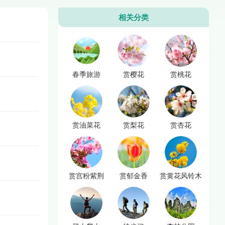
相关分类
春季旅游
赏樱花
赏桃花
赏油菜花
赏梨花
赏杏花
赏宫粉紫荆
赏郁金香
赏黄花风铃木