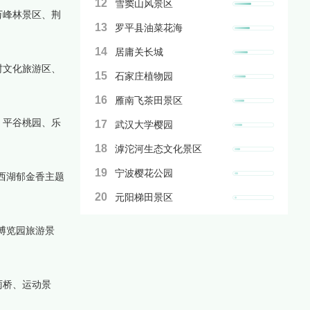
12
雪窦山风景区
万峰林景区、荆
13
罗平县油菜花海
14
居庸关长城
村文化旅游区、
15
石家庄植物园
16
雁南飞茶田景区
、平谷桃园、乐
17
武汉大学樱园
18
滹沱河生态文化景区
19
宁波樱花公园
西湖郁金香主题
20
元阳梯田景区
博览园旅游景
雨桥、运动景