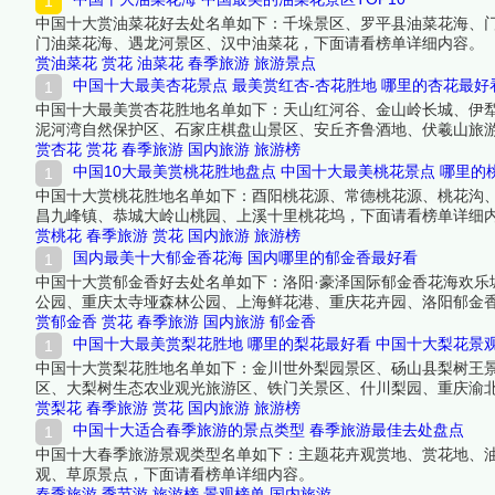
中国十大赏油菜花好去处名单如下：千垛景区、罗平县油菜花海、
门油菜花海、遇龙河景区、汉中油菜花，下面请看榜单详细内容。
赏油菜花
赏花
油菜花
春季旅游
旅游景点
中国十大最美杏花景点 最美赏红杏-杏花胜地 哪里的杏花最好
中国十大最美赏杏花胜地名单如下：天山红河谷、金山岭长城、伊
泥河湾自然保护区、石家庄棋盘山景区、安丘齐鲁酒地、伏羲山旅
赏杏花
赏花
春季旅游
国内旅游
旅游榜
中国10大最美赏桃花胜地盘点 中国十大最美桃花景点 哪里的
中国十大赏桃花胜地名单如下：酉阳桃花源、常德桃花源、桃花沟
昌九峰镇、恭城大岭山桃园、上溪十里桃花坞，下面请看榜单详细
赏桃花
春季旅游
赏花
国内旅游
旅游榜
国内最美十大郁金香花海 国内哪里的郁金香最好看
中国十大赏郁金香好去处名单如下：洛阳·豪泽国际郁金香花海欢
公园、重庆太寺垭森林公园、上海鲜花港、重庆花卉园、洛阳郁金
赏郁金香
赏花
春季旅游
国内旅游
郁金香
中国十大最美赏梨花胜地 哪里的梨花最好看 中国十大梨花景
中国十大赏梨花胜地名单如下：金川世外梨园景区、砀山县梨树王
区、大梨树生态农业观光旅游区、铁门关景区、什川梨园、重庆渝
赏梨花
春季旅游
赏花
国内旅游
旅游榜
中国十大适合春季旅游的景点类型 春季旅游最佳去处盘点
中国十大春季旅游景观类型名单如下：主题花卉观赏地、赏花地、
观、草原景点，下面请看榜单详细内容。
春季旅游
季节游
旅游榜
景观榜单
国内旅游