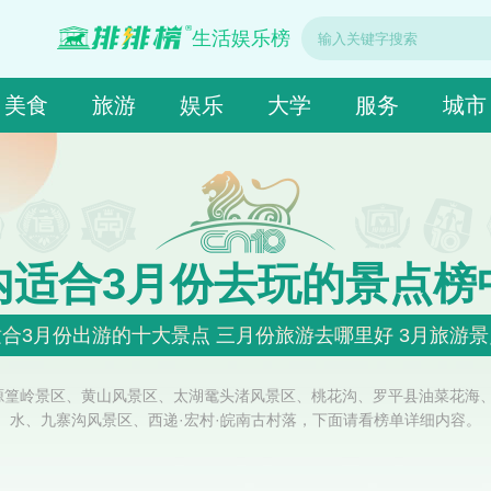
生活娱乐榜
美食
旅游
娱乐
大学
服务
城市
内适合3月份去玩的景点榜
合3月份出游的十大景点 三月份旅游去哪里好 3月旅游
源篁岭景区、黄山风景区、太湖鼋头渚风景区、桃花沟、罗平县油菜花海
水、九寨沟风景区、西递·宏村·皖南古村落，下面请看榜单详细内容。