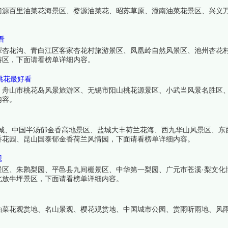
门源百里油菜花海景区、婺源油菜花、昭苏草原、潼南油菜花景区、兴义
看
犁杏花沟、青白江区客家杏花村旅游景区、凤凰岭自然风景区、池州杏花
游区，下面请看榜单详细内容。
桃花最好看
、舟山市桃花岛风景旅游区、无锡市阳山桃花源景区、小武当风景名胜区
内容。
乐城、中国半汤郁金香高地景区、盐城大丰荷兰花海、西九华山风景区、东
香花园、昆山国泰郁金香荷兰风情园，下面请看榜单详细内容。
观
景区、朱鹮梨园、平邑县九间棚景区、中华第一梨园、广元市苍溪·梨文化
北放牛坪景区，下面请看榜单详细内容。
油菜花观赏地、名山景观、樱花观赏地、中国城市公园、赏雨听雨地、风