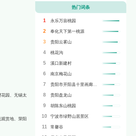
热门词条
1
永乐万亩桃园
2
奉化天下第一桃源
3
贵阳云雾山
4
桃花沟
5
溪口新建村
6
南京梅花山
7
贵阳市开阳县十里画廊乡村旅游区
8
樱花园、无锡太
贵阳盘龙山
9
胡陈东山桃园
10
宁波市绿野山居景区
花观赏地、荥阳
11
常馨谷