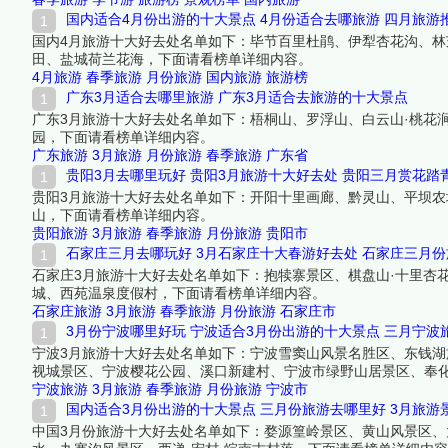
国内适合4月份出游的十大景点 4月份适合去哪旅游 四月旅游
国内4月旅游十大好去处名单如下：毕节百里杜鹃、伊犁杏花沟、
田、盐城荷兰花海，下面请看榜单详细内容。
4月旅游
春季旅游
月份旅游
国内旅游
旅游榜
广东3月适合去哪里旅游 广东3月适合去旅游的十大景点
广东3月旅游十大好去处名单如下：梧桐山、罗浮山、白云山·桃花
园，下面请看榜单详细内容。
广东旅游
3月旅游
月份旅游
春季旅游
广东省
贵阳3月去哪里玩好 贵阳3月旅游十大好去处 贵阳三月赏花踏
贵阳3月旅游十大好去处名单如下：开阳十里画廊、黔灵山、平坝
山，下面请看榜单详细内容。
贵阳旅游
3月旅游
春季旅游
月份旅游
贵阳市
石家庄三月去哪玩好 3月石家庄十大春游好去处 石家庄三月
石家庄3月旅游十大好去处名单如下：抱犊寨景区、棋盘山·十里杏
城、西苑温泉度假村，下面请看榜单详细内容。
石家庄旅游
3月旅游
春季旅游
月份旅游
石家庄市
3月份宁波哪里好玩 宁波适合3月份出游的十大景点 三月宁波
宁波3月旅游十大好去处名单如下：宁波雪窦山风景名胜区、东钱
视城景区、宁波樱花公园、溪口新建村、宁波市绿野山居景区、奉
宁波旅游
3月旅游
春季旅游
月份旅游
宁波市
国内适合3月份出游的十大景点 三月份旅游去哪里好 3月旅游
中国3月份旅游十大好去处名单如下：婺源篁岭景区、黄山风景区