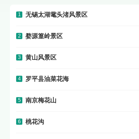
无锡太湖鼋头渚风景区
1
婺源篁岭景区
2
黄山风景区
3
罗平县油菜花海
4
南京梅花山
5
桃花沟
6