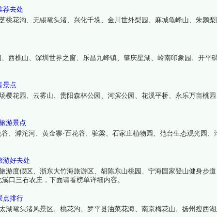
推荐去处
林芝桃花沟、无锡鼋头渚、兴化千垛、金川世外梨园、麻城龟峰山、朱鹮梨
涧、西樵山、深圳世界之窗、乐昌九峰镇、肇庆星湖、岭南印象园、开平
青景点
农场樱花园、云雾山、贵阳森林公园、河滨公园、花溪平桥、永乐万亩桃园
份旅游景点
花谷、滹沱河、黄金寨·百花谷、驼梁、石家庄植物园、范台生态观光园、
旅游好去处
湖旅游度假区、浙东大竹海旅游区、胡陈东山桃园、宁海国家登山健身步道
化溪口三石农庄，下面请看榜单详细内容。
景点排行
、太湖鼋头渚风景区、桃花沟、罗平县油菜花海、南京梅花山、扬州瘦西湖