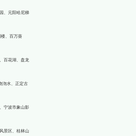
园、元阳哈尼梯
碉楼、百万葵
、百花湖、盘龙
沕沕水、正定古
、宁波市象山影
风景区、桂林山