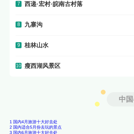
西递·宏村·皖南古村落
7
九寨沟
8
桂林山水
9
瘦西湖风景区
10
中国
1
国内4月旅游十大好去处
2
国内适合5月份去玩的景点
3
国内6月旅游十大好去处