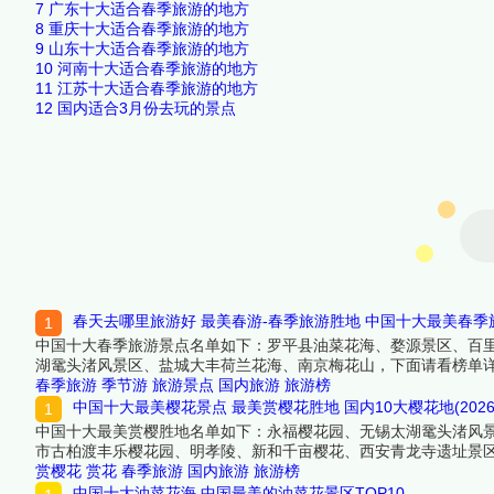
7
广东十大适合春季旅游的地方
8
重庆十大适合春季旅游的地方
9
山东十大适合春季旅游的地方
10
河南十大适合春季旅游的地方
11
江苏十大适合春季旅游的地方
12
国内适合3月份去玩的景点
春天去哪里旅游好 最美春游-春季旅游胜地 中国十大最美春季
中国十大春季旅游景点名单如下：罗平县油菜花海、婺源景区、百
湖鼋头渚风景区、盐城大丰荷兰花海、南京梅花山，下面请看榜单
春季旅游
季节游
旅游景点
国内旅游
旅游榜
中国十大最美樱花景点 最美赏樱花胜地 国内10大樱花地(2026
中国十大最美赏樱胜地名单如下：永福樱花园、无锡太湖鼋头渚风
市古柏渡丰乐樱花园、明孝陵、新和千亩樱花、西安青龙寺遗址景
赏樱花
赏花
春季旅游
国内旅游
旅游榜
中国十大油菜花海 中国最美的油菜花景区TOP10