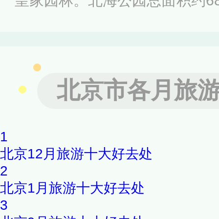
皇家园林。北海公园总面积约68
中心，主要分为北岸景区、东
城景区四大景区，有西天梵境
斋、阐福寺等景点。其中琼岛
北京市各月旅
园的标志性建筑。
1
北京12月旅游十大好去处
2
北京1月旅游十大好去处
3