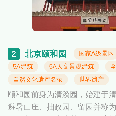
类。
北京颐和园
2
国家A级景区
5A建筑
5A人文景观建筑
自然文化遗产名录
世界遗产
颐和园前身为清漪园，始建于
避暑山庄、拙政园、留园并称