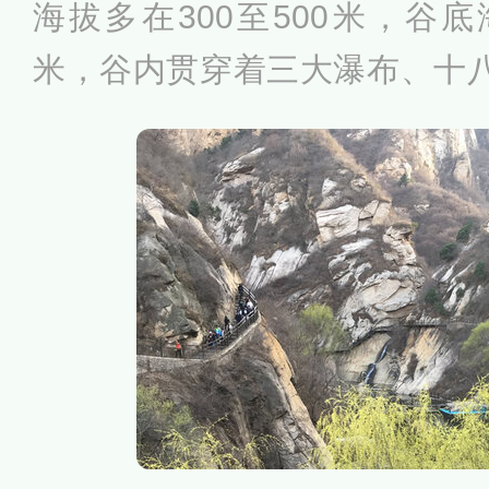
海拔多在300至500米，谷底海
米，谷内贯穿着三大瀑布、十
20米，植被覆盖率达80%以上
5%，具有新、奇、 险等景观
幽潭为自然基底，同时又充满
潭除戏水赏景之外，黑龙庙祈
之一。