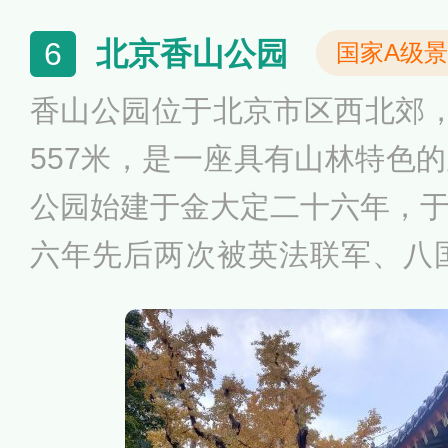
地区乡土植物、北温带代表性
北京香山公园
6
国家A级
区的代表植物及珍稀濒危植物
香山公园位于北京市区西北郊，
洲代表性植物标本500万份，建
557米，是一座具有山林特色
7个植物进化展示区和1个原生
公园始建于金大定二十六年，
六年先后两次被英法联军、八国
开辟为人民公园。香山公园文
似星辰散布山林之间，有香山
等著名旅游景点；公园内树木
96%，具有独特的“山川、名泉