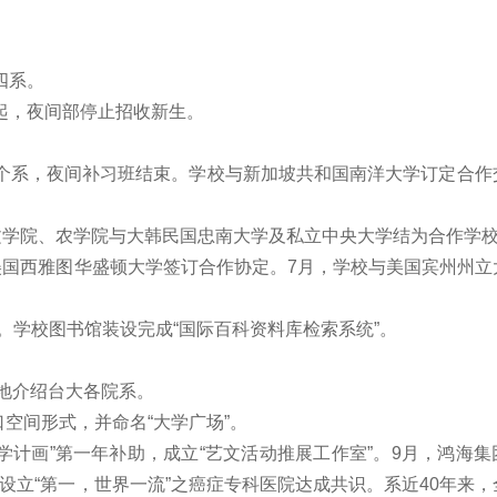
四系。
年起，夜间部停止招收新生。
三个系，夜间补习班结束。学校与新加坡共和国南洋大学订定合作
。文学院、农学院与大韩民国忠南大学及私立中央大学结为合作学
与美国西雅图华盛顿大学签订合作协定。7月，学校与美国宾州州
刊物。学校图书馆装设完成“国际百科资料库检索系统”。
整地介绍台大各院系。
口空间形式，并命名“大学广场”。
大学计画”第一年补助，成立“艺文活动推展工作室”。
9月，鸿海集
设立“第一，世界一流”之癌症专科医院达成共识。系近40年来