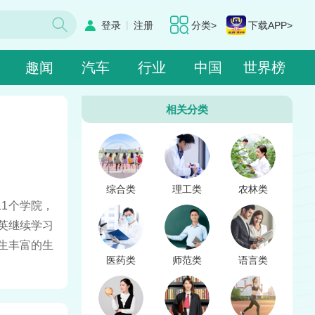
|
登录
注册
分类>
下载APP>
趣闻
汽车
行业
中国
世界榜
相关分类
综合类
理工类
农林类
11个学院，
英继续学习
生丰富的生
医药类
师范类
语言类