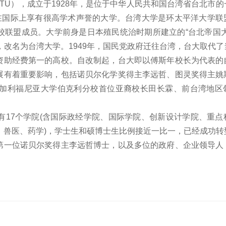
），简称台大（NTU），成立于1928年，是位于中华人民共和国台湾省台北
所在国际上享有很高学术声誉的大学。台湾大学是环太平洋大学联
校联盟成员。大学前身是日本殖民统治时期所建立的“台北帝国大
，改名为台湾大学。1949年，国民党政府迁往台湾，台大取代
资助经费第一的高校。自改制起，台大即以傅斯年校长为代表的
展有着重要影响，包括诺贝尔化学奖得主李远哲、图灵奖得主姚
加利福尼亚大学伯克利分校首位亚裔校长田长霖、前台湾地区
有17个学院(含国际政经学院、国际学院、创新设计学院、重点
医、兽医、药学)，学士生和硕博士生比例接近一比一，已经成功转
第一位诺贝尔奖得主李远哲博士，以及多位的政府、企业领导人