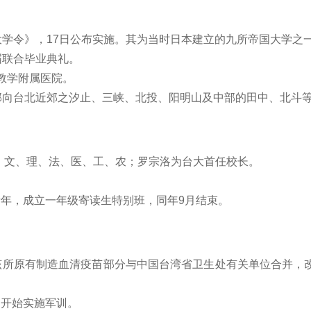
国大学令》，17日公布实施。其为当时日本建立的九所帝国大学之
届联合毕业典礼。
校教学附属医院。
各部向台北近郊之汐止、三峡、北投、阳明山及中部的田中、北斗
学院：文、理、法、医、工、农；罗宗洛为台大首任校长。
青年，成立一年级寄读生特别班，同年9月结束。
，该所原有制造血清疫苗部分与中国台湾省卫生处有关单位合并，改
起开始实施军训。