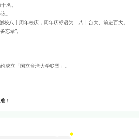
前十名。
协议。
1月，创校八十周年校庆，周年庆标语为：八十台大、前进百大。
盟备忘录”。
。
签约成立「国立台湾大学联盟」。
为准！