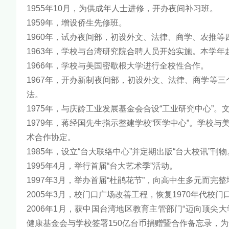
1955年10月，为供成年人士进修，开办夜间补习班。
1959年，增设侨生先修班。
1960年，试办夜间部，初设外文、法律、商学、农推等
1963年，学校与台湾研究院合聘人员开始实施。本学
1966年，学校与美国密歇根大学进行全校性合作。
1967年，开办新制夜间部，初设外文、法律、商学等
法。
1975年，与庆龄工业发展基金会合设“工业研究中心”
1979年，蒋经国先生指示整建学校“医学中心”。学校
术合作协定。
1985年，设立“台大联络中心”并定期出版“台大校讯”
1995年4月，举行首届“台大艺术季”活动。
1997年3月，举办首届“杜鹃花节”，向高中生多元而完
2005年3月，校门口广场改善工程，恢复1970年代校门
2006年1月，获中国台湾地区教育主管部门“迈向顶尖
健康基金会与学校签署150亿台币捐赠暨合作备忘录，为