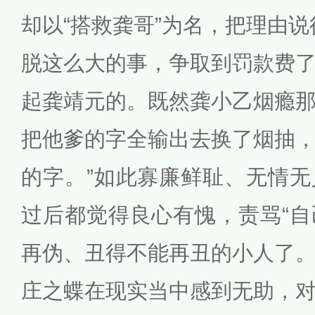
却以“搭救龚哥”为名，把理由说
脱这么大的事，争取到罚款费
起龚靖元的。既然龚小乙烟瘾
把他爹的字全输出去换了烟抽
的字。”如此寡廉鲜耻、无情
过后都觉得良心有愧，责骂“
再伪、丑得不能再丑的小人了。
庄之蝶在现实当中感到无助，