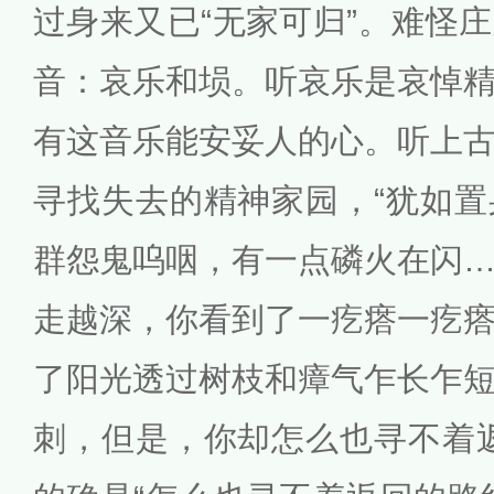
过身来又已“无家可归”。难怪
音：哀乐和埙。听哀乐是哀悼
有这音乐能安妥人的心。听上
寻找失去的精神家园，“犹如
群怨鬼呜咽，有一点磷火在闪
走越深，你看到了一疙瘩一疙
了阳光透过树枝和瘴气乍长乍
刺，但是，你却怎么也寻不着