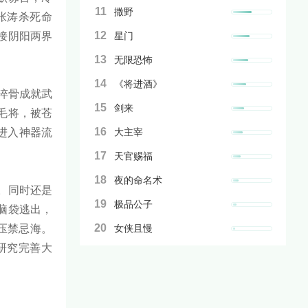
11
撒野
张涛杀死命
12
接阴阳两界
星门
13
无限恐怖
14
《将进酒》
淬骨成就武
15
剑来
毛将，被苍
16
进入神器流
大主宰
17
天官赐福
18
夜的命名术
。同时还是
19
极品公子
脑袋逃出，
20
压禁忌海。
女侠且慢
研究完善大