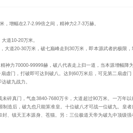
，增幅在2.7-2.99倍之间，精神力2.7-3万赫。
大道10-20万米。
万赫，大道20-30万米，破七巅峰走到30万米，即本源武者的极限
，精神力70000-99999赫，破八代表走上归一道，当本源增幅降
第一扇虚门，打破即可达到破八。达到60万米后，可见第二扇虚
即达破九战力。
碎真门，气血3840-7680万卡，大道超过90万米。一万年
仙源制造后，破九也只能算准皇。十位破八才可战一位破九。皇者
和封、镇天王本源身、苍猫。另：三位极道天帝为破九中顶级强