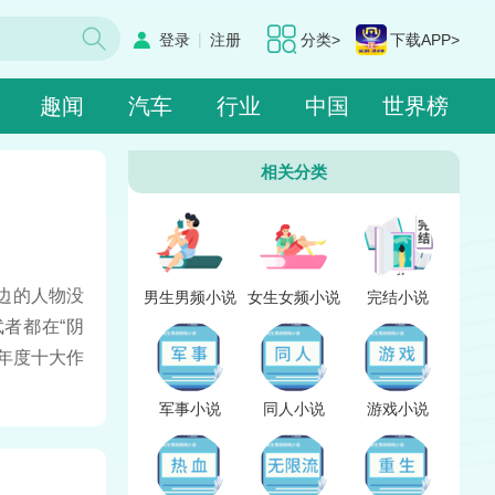
|
登录
注册
分类>
下载APP>
趣闻
汽车
行业
中国
世界榜
相关分类
边的人物没
男生男频小说
女生女频小说
完结小说
者都在“阴
年度十大作
军事小说
同人小说
游戏小说