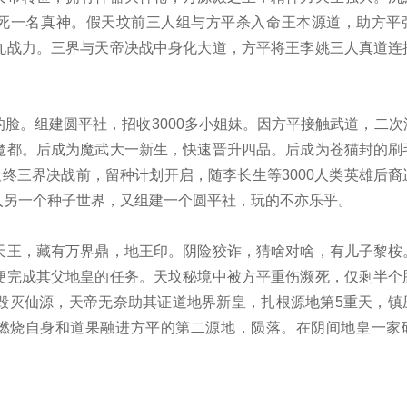
杀死一名真神。假天坟前三人组与方平杀入命王本源道，助方平
九战力。三界与天帝决战中身化大道，方平将王李姚三人真道连
脸。组建圆平社，招收3000多小姐妹。因方平接触武道，二次
魔都。后成为魔武大一新生，快速晋升四品。后成为苍猫封的刷
最终三界决战前，留种计划开启，随李长生等3000人类英雄后裔
入另一个种子世界，又组建一个圆平社，玩的不亦乐乎。
天王，藏有万界鼎，地王印。阴险狡诈，猜啥对啥，有儿子黎桉
便完成其父地皇的任务。天坟秘境中被方平重伤濒死，仅剩半个
毁灭仙源，天帝无奈助其证道地界新皇，扎根源地第5重天，镇
燃烧自身和道果融进方平的第二源地，陨落。在阴间地皇一家