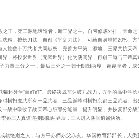
人族之王，第二源地缔造者，新三界之主。自带修炼外挂，天命之
生戏精，擅长刀法，自创《平乱刀法》，可给自身增幅20%。方
与人族数十万武者共同献祭，完善方平第二源地，三界共抗天帝
间界，将投影世界（无武世界）化为阴间界，再创三道与三帝真
子力量三分之一，最后三分之一归于阴阳两界，超越皇者，成
苍猫起外号“血红红”。最终决战前达破九战力，方平的高中学长
峰时横扫魔武所有一品武者，三品巅峰时横扫京都三品武者。出
坟一战中吸收了战天帝心脏部分能量，提升明显，并恢复部分战
王李姚三人真道连接阴阳两界后，三人进入阴间逍遥快活。
位成就绝巅之人，与方平亦师亦父亦友。华国教育部部长，人类