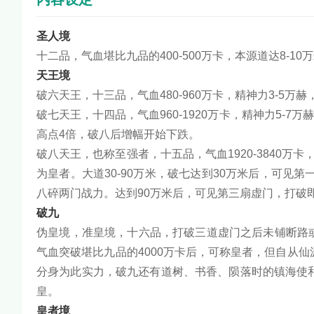
圣人境
十二品，气血堪比九品的400-500万卡，本源道达8-10万米
天王境
破六天王，十三品，气血480-960万卡，精神力3-5万赫，
破七天王，十四品，气血960-1920万卡，精神力5-7
高点4倍，破八后增幅开始下跌。
破八天王，也称至强者，十五品，气血1920-3840万卡
为皇者。大道30-90万米，破七达到30万米后，可见
八碎两门战力。达到90万米后，可见第三扇虚门，打破
破九
伪皇境，准皇境，十六品，打破三道虚门之后未铺断路或未
气血突破堪比九品的4000万卡后，可称皇者，但自从
分身为此实力，破九还有道树、书香、陨落时的镇海使
皇。
皇者境