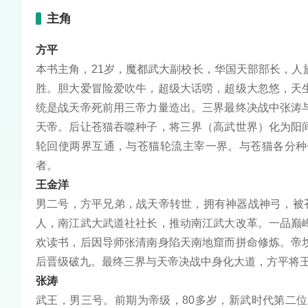
主角
方平
本书主角，21岁，魔都武大副校长，华国天部部长，
胜。胆大爱冒险爱吹牛，超级大话唠，超级大忽悠，天
统是战天帝死前用三帝力量造出。三界最终决战中张涛
天帝。后让苍猫吞噬种子，将三界（高武世界）化为阳
轮回使两界互通，与苍猫轮流主宰一界。与苍猫各分种
者。
王金洋
男二号，方平兄弟，战天帝转世，拥有神器战神弓，被
人，南江武大武道社社长，推动南江武大改革。一品巅
欢读书，后因导师张清南身陷天南地窟而拼命修炼。帝
后晋级破九。最终三界与天帝决战中身化大道，方平将
张涛
武王，男三号。前期为帝级，80多岁，新武时代第二