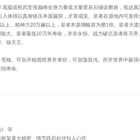
年底蕴或初武至强巅峰全身力量或大量星辰石铺设断路，抵达真
石入体得以真身镇压本源漏洞，才算成皇。皇者在源地内可发挥
米以上，精神力20万赫以上，皇者本源增幅皆为整1倍。皇者大道
都较大。皇者最低10万年寿命，并非永恒。战力破亿皇者有天帝
涛、镇天王。
、苍猫。可自开稳固世界并掌控，可游荡混沌。所开世界中最强
永恒寿命。
》 等
事框架庞大精密、情节跌宕起伏扣人心弦