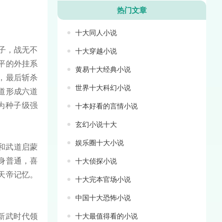
热门文章
十大同人小说
子，战无不
十大穿越小说
平的外挂系
黄易十大经典小说
，最后斩杀
世界十大科幻小说
道形成六道
为种子级强
十本好看的言情小说
玄幻小说十大
娱乐圈十大小说
和武道启蒙
身普通，喜
十大侦探小说
天帝记忆。
十大完本官场小说
中国十大恐怖小说
新武时代领
十大最值得看的小说