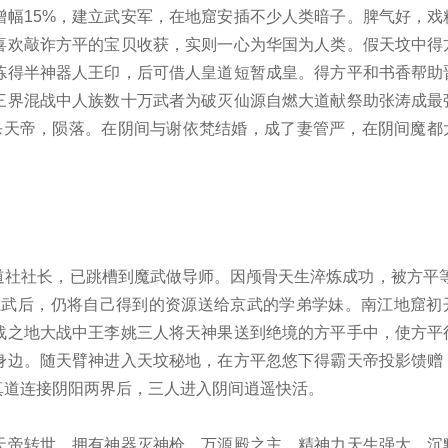
增幅15%，建立武安军，在地窟安插不少人类暗子。脾气好，戏
喜欢敲诈方平的宝贝收获，实则一心为华国为人类。假天坟中得
炼得半神器人王印，后可借人皇道短暂成皇。得方平和书香帮助
三界混战中人族数十万武者为破灭仙源自燃大道献祭助张涛成最
杀天帝，陨落。在阴间与谢依梵结婚，成了妻管严，在阴间魔都
道社社长，已跳槽到魔武做导师。因颅骨天生淬炼成功，被方平等
魔武后，仍将自己得到的资源送给京武的学弟学妹。南江地窟初
战之地大战中王李姚三人将天神果送到绝境的方平手中，使方平
身边。随天臂神进入天坟秘地，在方平忽悠下得霸天帝投影馈赠
真道连接阴阳两界后，三人进入阴间逍遥快活。
天帝转世，拥有神器灭神枪，万源殿之主，精神力天生强大。沉