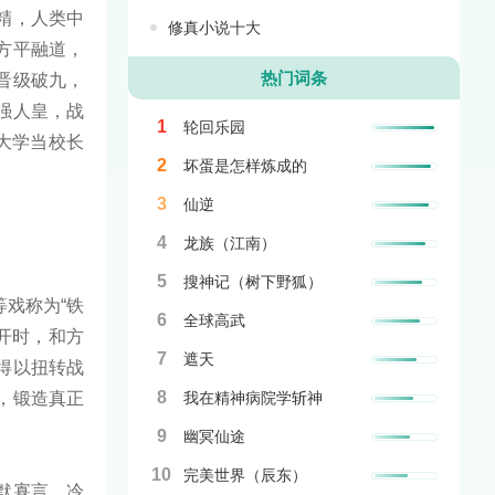
精，人类中
修真小说十大
方平融道，
热门词条
晋级破九，
强人皇，战
1
轮回乐园
大学当校长
2
坏蛋是怎样炼成的
3
仙逆
4
龙族（江南）
5
搜神记（树下野狐）
戏称为“铁
6
全球高武
开时，和方
7
遮天
得以扭转战
8
，锻造真正
我在精神病院学斩神
9
幽冥仙途
10
完美世界（辰东）
默寡言，冷