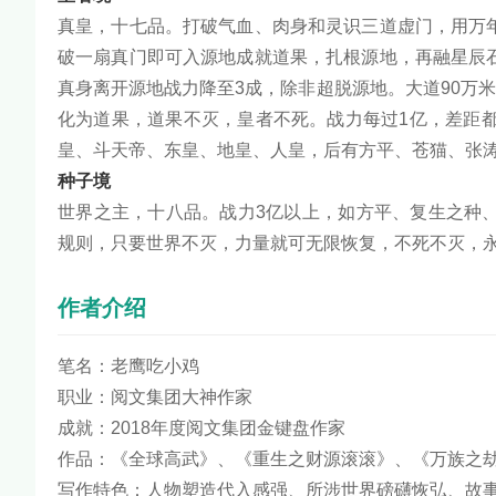
真皇，十七品。打破气血、肉身和灵识三道虚门，用万
破一扇真门即可入源地成就道果，扎根源地，再融星辰
真身离开源地战力降至3成，除非超脱源地。大道90万
化为道果，道果不灭，皇者不死。战力每过1亿，差距
皇、斗天帝、东皇、地皇、人皇，后有方平、苍猫、张
种子境
世界之主，十八品。战力3亿以上，如方平、复生之种
规则，只要世界不灭，力量就可无限恢复，不死不灭，
作者介绍
笔名：老鹰吃小鸡
职业：阅文集团大神作家
成就：2018年度阅文集团金键盘作家
作品：《全球高武》、《重生之财源滚滚》、《万族之劫
写作特色：人物塑造代入感强、所涉世界磅礴恢弘、故