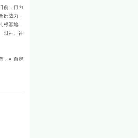
门前，再力
全部战力，
扎根源地，
、阳神、神
者，可自定