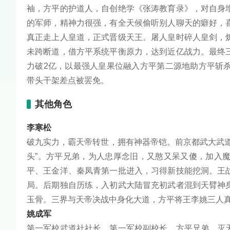
袖，方平的护道人，自创绝学《张涛教育录》，对自身
的军师，精神力很强，有全天候偷听别人聊天的癖好，
真正走上人皇道，正式晋级天王。屠人皇时碎人皇剑，
未跨断道，借方平系统平衡原力，达到近亿战力。最终
力破2亿，以最强人皇果位融入方平第二源地助方平斩
带头干架差点被罢免。
其他角色
李寒松
破九实力，霸天帝转世，拥有神器帝铠。前京都武大武
头”。方平兄弟，为人忠厚念旧，又憨又呆又傻，加入
平、王金洋、秦凤青第一批进入，习得新技能挖洞。王
局。后期独自历练，入初武大陆冒充初武者混到天臂神
玉骨。三界与天帝决战中身化大道，方平将王李姚三人
姚成军
第一军校武道社社长，第一军校副校长，方平兄弟。灭