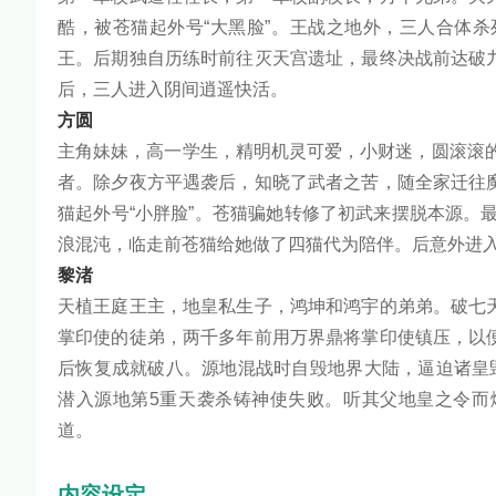
酷，被苍猫起外号“大黑脸”。王战之地外，三人合体
王。后期独自历练时前往灭天宫遗址，最终决战前达破
后，三人进入阴间逍遥快活。
方圆
主角妹妹，高一学生，精明机灵可爱，小财迷，圆滚滚的
者。除夕夜方平遇袭后，知晓了武者之苦，随全家迁往
猫起外号“小胖脸”。苍猫骗她转修了初武来摆脱本源。
浪混沌，临走前苍猫给她做了四猫代为陪伴。后意外进
黎渚
天植王庭王主，地皇私生子，鸿坤和鸿宇的弟弟。破七
掌印使的徒弟，两千多年前用万界鼎将掌印使镇压，以
后恢复成就破八。源地混战时自毁地界大陆，逼迫诸皇
潜入源地第5重天袭杀铸神使失败。听其父地皇之令而
道。
内容设定