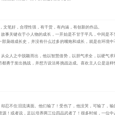
大，文笔好，合理性强，有干货，有内涵，有创新的作品。
。故事关键在于小人物的成长，一开始是不甘于平凡，中间是不
一部枭雄成长史，并没有什么过多的嘴炮和成长，就是在环境中
，从众人之中脱颖而出，他以智慧借势，以胆气求全，以硬气求
切都勇于发出挑战，并想方设法将挑战达成。喜欢主人公是这样
，却忍不住泪流满面。他们输了！受伤了，他没哭，可输了，输
的资源！或者说，足以培养两三位四品武者了！很多时候，一位中