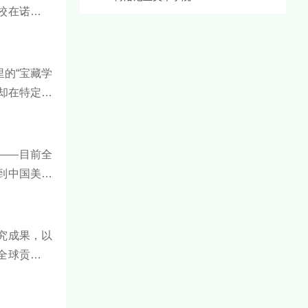
校在诺贝尔
期占据全球
的“宝藏学
却在特定行
价值正等着
——目前全
到中国美术
看看详细名
究成果，以
全球贡献以
辩驳——这