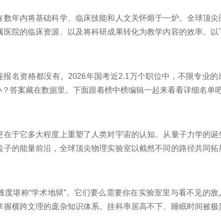
在数年内将基础科学、临床技能和人文关怀熔于一炉。全球顶尖
属医院的临床资源、以及将科研成果转化为教学内容的效率。以
道》全球最佳医学院排名以及泰晤士高等教育临床医学排名中常年
着榜中榜编辑一起来看看详细名单吧！
报名资格都没有。2026年国考近2.1万个职位中，不限专业
小？答案藏在数据里。下面跟着榜中榜编辑一起来看看详细名单
更在于它多大程度上重塑了人类对宇宙的认知。从量子力学的诞
粒子的能量前沿，全球顶尖物理实验室以截然不同的路径共同拓
力及对学科方向的引领能力，为你呈现当今世界物理学研究的十
难度堪称“学术地狱”。它们要么需要你在实验室里与看不见的敌
掌握横跨文理的庞杂知识体系。挂科率居高不下、睡眠时间被极
岁月的人，往往也会被整个社会自动归类为智商与毅力兼备的“大