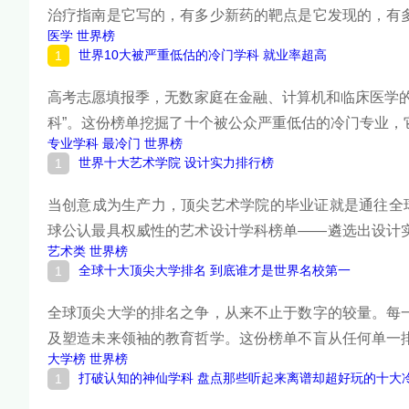
治疗指南是它写的，有多少新药的靶点是它发现的，有
医学
世界榜
生理学或医学奖获奖人数、NIH等国家级科研基金获
世界10大被严重低估的冷门学科 就业率超高
前列，它们共同构成了当代医学研究的第一梯队。下面
高考志愿填报季，无数家庭在金融、计算机和临床医学
科”。这份榜单挖掘了十个被公众严重低估的冷门专业
专业学科
最冷门
世界榜
业中供不应求，薪资水平与职业稳定性远超许多热门专
世界十大艺术学院 设计实力排行榜
被重新发现。下面跟着榜中榜编辑一起来看看详细名单
当创意成为生产力，顶尖艺术学院的毕业证就是通往全球
球公认最具权威性的艺术设计学科榜单——遴选出设计
艺术类
世界榜
学院亚洲领先的崛起，这份榜单见证了艺术设计教育从
全球十大顶尖大学排名 到底谁才是世界名校第一
单吧！
全球顶尖大学的排名之争，从来不止于数字的较量。每
及塑造未来领袖的教育哲学。这份榜单不盲从任何单一
大学榜
世界榜
及历史底蕴，遴选出十所真正站在世界高等教育金字塔
打破认知的神仙学科 盘点那些听起来离谱却超好玩的十大
里诞生的，是人类文明的下一章。下面跟着榜中榜编辑