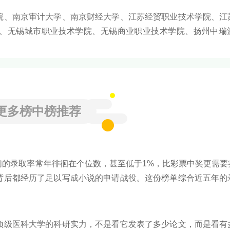
院、南京审计大学、南京财经大学、江苏经贸职业技术学院、江
、无锡城市职业技术学院、无锡商业职业技术学院、扬州中瑞
更多榜中榜推荐
们的录取率常年徘徊在个位数，甚至低于1%，比彩票中奖更需要
背后都经历了足以写成小说的申请战役。这份榜单综合近五年的
十所让全球最优秀的申请者都寝食难安的世界名校。进入这些学
榜中榜编辑一起来看看详细名单吧！
顶级医科大学的科研实力，不是看它发表了多少论文，而是看有