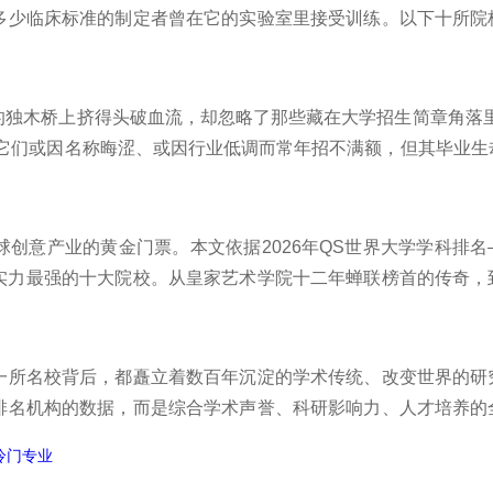
多少临床标准的制定者曾在它的实验室里接受训练。以下十所院
批额度、临床医学顶刊论文发表量和高被引学者密度四个维度上长
跟着榜中榜编辑一起来看看详细名单吧！
的独木桥上挤得头破血流，却忽略了那些藏在大学招生简章角落里
，它们或因名称晦涩、或因行业低调而常年招不满额，但其毕业生
业。在少有人走的路上，竞争更少、机会更多，这些学科的真正
吧！
创意产业的黄金门票。本文依据2026年QS世界大学学科排名
实力最强的十大院校。从皇家艺术学院十二年蝉联榜首的传奇，
传统技艺向跨学科创新的转型浪潮。下面跟着榜中榜编辑一起来
一所名校背后，都矗立着数百年沉淀的学术传统、改变世界的研
排名机构的数据，而是综合学术声誉、科研影响力、人才培养的
尖的学府。它们之间的位次或许有争议，但每一所的入选都无可
冷门专业
一起来看看详细名单吧！