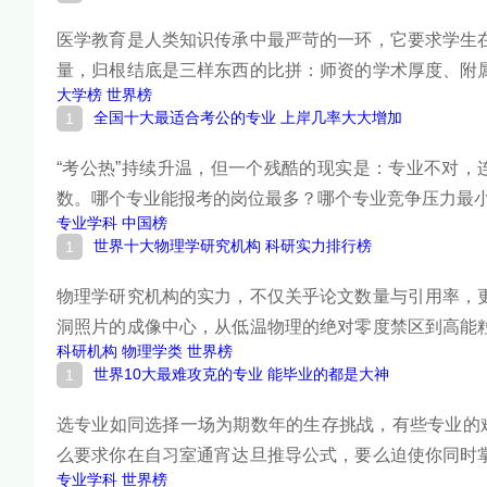
医学教育是人类知识传承中最严苛的一环，它要求学生
量，归根结底是三样东西的比拼：师资的学术厚度、附
大学榜
世界榜
院在QS世界大学医学学科排名、《美国新闻与世界报
全国十大最适合考公的专业 上岸几率大大增加
置，它们共同定义了“什么是一流的医学教育”。下面跟
“考公热”持续升温，但一个残酷的现实是：专业不对，连
数。哪个专业能报考的岗位最多？哪个专业竞争压力最
专业学科
中国榜
世界十大物理学研究机构 科研实力排行榜
物理学研究机构的实力，不仅关乎论文数量与引用率，
洞照片的成像中心，从低温物理的绝对零度禁区到高能
科研机构
物理学类
世界榜
边界。本榜单综合诺奖密度、里程碑式发现、学术影响
世界10大最难攻克的专业 能毕业的都是大神
面跟着榜中榜编辑一起来看看详细名单吧！
选专业如同选择一场为期数年的生存挑战，有些专业的
么要求你在自习室通宵达旦推导公式，要么迫使你同时
专业学科
世界榜
赋与努力缺一不可，是这些专业的共同特征。熬过这段