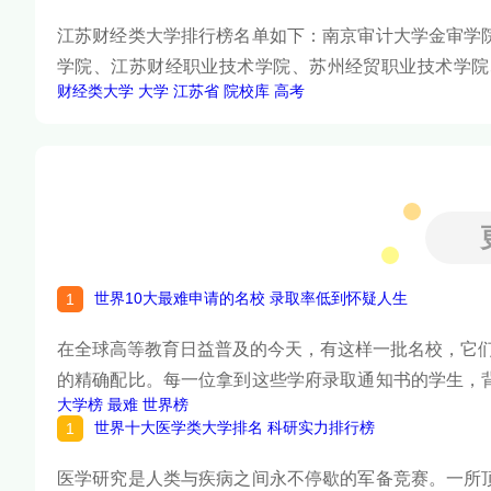
江苏财经类大学排行榜名单如下：南京审计大学金审学
学院、江苏财经职业技术学院、苏州经贸职业技术学院
财经类大学
大学
江苏省
院校库
高考
院，下面请看榜单详细内容。
世界10大最难申请的名校 录取率低到怀疑人生
在全球高等教育日益普及的今天，有这样一批名校，它
的精确配比。每一位拿到这些学府录取通知书的学生，
大学榜
最难
世界榜
国际生竞争激烈程度以及申请门槛的绝对高度，遴选出
世界十大医学类大学排名 科研实力排行榜
在二十岁之前就完成了一次人生的终极闯关。下面跟着
医学研究是人类与疾病之间永不停歇的军备竞赛。一所