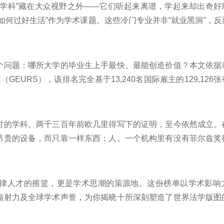
仙学科”藏在大众视野之外——它们听起来离谱，学起来却出奇好
如何过好生活”作为学术课题。这些冷门专业并非“就业黑洞”，反
修复，它们的存在提醒我们：大学的意义不只是找饭碗，更是找
个问题：哪所大学的毕业生上手最快、最能创造价值？本文依据
（GEURS），该排名完全基于13,240名国际雇主的129,126
力到东京大学的亚洲突围，这份就业实力十强榜单，是毕业生求
！
时的学科。两千三百年前欧几里得写下的证明，至今依然成立。
昂贵的设备，而只靠一样东西：人。一个机构里有没有菲尔兹奖
这些硬指标比任何综合排名都更能说明问题。以下十所机构在过
究者公认的圣地。下面跟着榜中榜编辑一起来看看详细名单吧！
律人才的摇篮，更是学术思潮的策源地。这份榜单以学术影响
辐射力及全球学术声誉，为你揭晓十所深刻塑造了世界法学版图