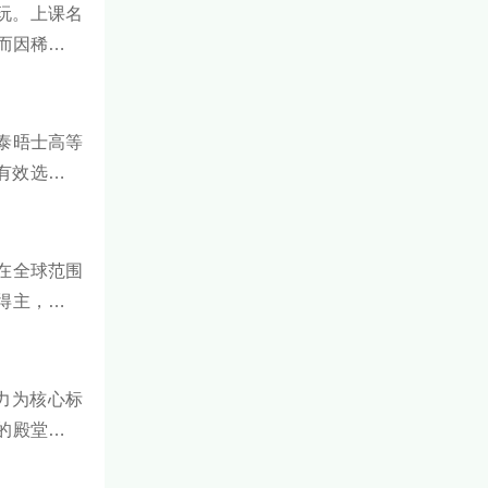
玩。上课名
而因稀缺性
到热爱。下
泰晤士高等
张有效选票，
职竞争力的
在全球范围
得主，有多
去半个世纪
力为核心标
的殿堂级学