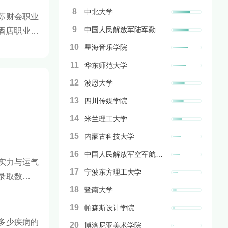
8
中北大学
苏财会职业
9
中国人民解放军陆军勤务学院
酒店职业学
10
星海音乐学院
11
华东师范大学
12
波恩大学
13
四川传媒学院
14
米兰理工大学
15
内蒙古科技大学
16
中国人民解放军空军航空大学
实力与运气
17
宁波东方理工大学
录取数据、
18
暨南大学
府，意味着
19
帕森斯设计学院
多少疾病的
20
博洛尼亚美术学院