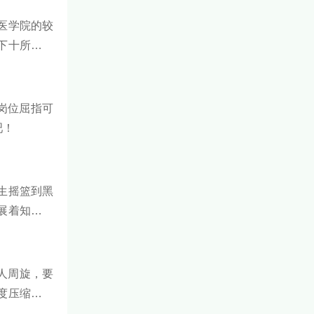
医学院的较
下十所医学
霸占前十位
的岗位屈指可
吧！
生摇篮到黑
展着知识的
座灯塔。下
人周旋，要
度压缩、天
神”。这不