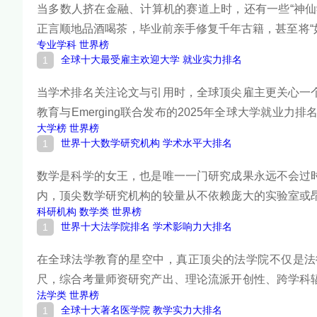
当多数人挤在金融、计算机的赛道上时，还有一些“神
正言顺地品酒喝茶，毕业前亲手修复千年古籍，甚至将“
专业学科
世界榜
而成为行业刚需。从茶学到休闲学，从电竞管理到文物
全球十大最受雇主欢迎大学 就业实力排名
面跟着榜中榜编辑一起来看看详细名单吧！
当学术排名关注论文与引用时，全球顶尖雇主更关心一
教育与Emerging联合发布的2025年全球大学就业力排名
大学榜
世界榜
是唯一由企业直接评出的榜单。从麻省理工的科技统治
世界十大数学研究机构 学术水平大排名
终极参照。下面跟着榜中榜编辑一起来看看详细名单吧
数学是科学的女王，也是唯一一门研究成果永远不会过
内，顶尖数学研究机构的较量从不依赖庞大的实验室或
科研机构
数学类
世界榜
少位各国科学院院士，培养的研究生后来去了哪里——
世界十大法学院排名 学术影响力大排名
中持续产出着改变数学面貌的成果，它们是全球数学研
在全球法学教育的星空中，真正顶尖的法学院不仅是法
尺，综合考量师资研究产出、理论流派开创性、跨学科
法学类
世界榜
府。下面跟着榜中榜编辑一起来看看详细名单吧！
全球十大著名医学院 教学实力大排名