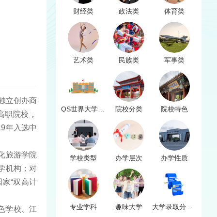
财经类
政法类
体育类
艺术类
民族类
军事类
独立创办商
QS世界大学排名
院校分类
院校特色
高职院校，
19年入选中
化旅游学院
学校类型
办学层次
办学性质
学机构；对
家“双高计
专业学科
趣味大学
大学录取分数线
色学校、江