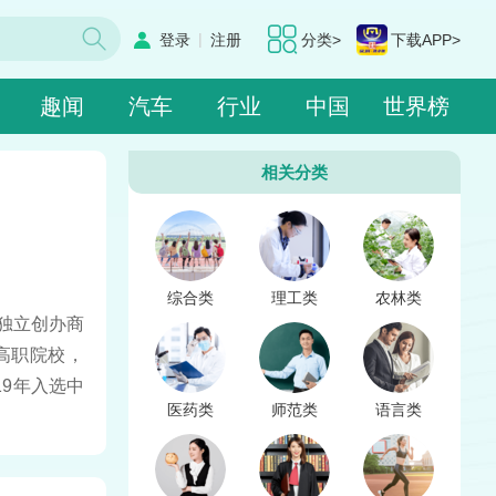
|
登录
注册
分类>
下载APP>
趣闻
汽车
行业
中国
世界榜
相关分类
综合类
理工类
农林类
独立创办商
高职院校，
19年入选中
医药类
师范类
语言类