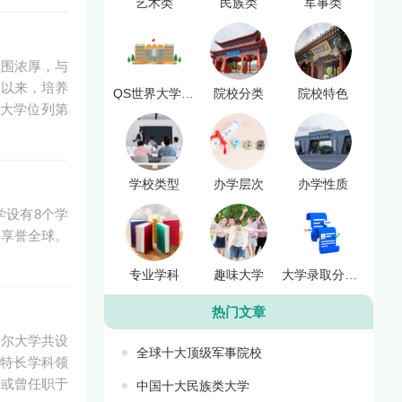
艺术类
民族类
军事类
氛围浓厚，与
校以来，培养
QS世界大学排名
院校分类
院校特色
桑大学位列第
学校类型
办学层次
办学性质
学设有8个学
科享誉全球。
专业学科
趣味大学
大学录取分数线
热门文章
塞尔大学共设
全球十大顶级军事院校
大特长学科领
于或曾任职于
中国十大民族类大学