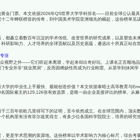
真正价值正等着被重新发现。下面跟着榜中榜编辑一起来看看详细名单吧
黄金门票。本文依据2026年QS世界大学学科排名——目前全球公认最
院十二年蝉联榜首的传奇，到中国美术学院亚洲领先的崛起，这份榜单见
来看看详细名单吧！
后，都矗立着数百年沉淀的学术传统、改变世界的研究成果，以及塑造未
、科研影响力、人才培养的全球贡献以及历史底蕴，遴选出十所真正站在
可辩驳——这里诞生的，是人类文明的下一章。下面跟着榜中榜编辑一起
门专业
大众视野之外——它们听起来离谱，学起来却出奇好玩。上课名正言顺地
冷门专业并非“就业黑洞”，反而因稀缺性而成为行业刚需。从茶学到休闲学
找到热爱。下面跟着榜中榜编辑一起来看看详细名单吧！
学的毕业生上手最快、最能创造价值？本文依据泰晤士高等教育与Emerg
240名国际雇主的129,126张有效选票，是唯一由企业直接评出的榜单。从
求职竞争力的终极参照。下面跟着榜中榜编辑一起来看看详细名单吧！
两千三百年前欧几里得写下的证明，至今依然成立。在全球范围内，顶尖
一个机构里有没有菲尔兹奖得主，有多少位各国科学院院士，培养的研究
过去半个世纪中持续产出着改变数学面貌的成果，它们是全球数学研究者
篮，更是学术思潮的策源地。这份榜单以学术影响力为核心标尺，综合考