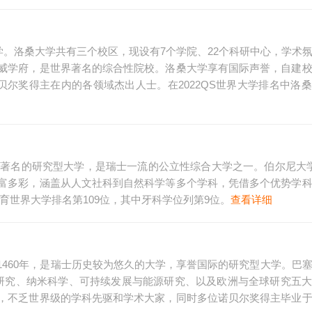
大学。洛桑大学共有三个校区，现设有7个学院、22个科研中心，学术
威学府，是世界著名的综合性院校。洛桑大学享有国际声誉，自建
贝尔奖得主在内的各领域杰出人士。在2022QS世界大学排名中洛
上著名的研究型大学，是瑞士一流的公立性综合大学之一。伯尔尼大
富多彩，涵盖从人文社科到自然科学等多个学科，凭借多个优势学
等教育世界大学排名第109位，其中牙科学位列第9位。
查看详细
460年，是瑞士历史较为悠久的大学，享誉国际的研究型大学。巴
研究、纳米科学、可持续发展与能源研究、以及欧洲与全球研究五
，不乏世界级的学科先驱和学术大家，同时多位诺贝尔奖得主毕业