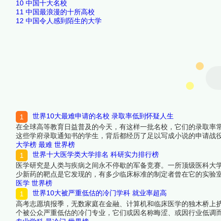
10
中国十大名校
11
中国最浪漫的十所高校
12
中国令人感到陌生的大学
世界10大最难申请的名校 录取率低到怀疑人生
在全球高等教育日益普及的今天，有这样一批名校，它们的录取率
这些学府录取通知书的学生，背后都经历了足以写成小说的申请战
选出十所让全球最优秀的申请者都寝食难安的世界名校。进入这些
大学榜
最难
世界榜
看详细名单吧！
世界十大医学类大学排名 科研实力排行榜
医学研究是人类与疾病之间永不停歇的军备竞赛。一所顶级医科大
少新药的靶点是它发现的，有多少临床标准的制定者曾在它的实验室
获批额度、临床医学顶刊论文发表量和高被引学者密度四个维度上
医学
世界榜
来看看详细名单吧！
世界10大被严重低估的冷门学科 就业率超高
高考志愿填报季，无数家庭在金融、计算机和临床医学的独木桥上挤
个被公众严重低估的冷门专业，它们或因名称晦涩、或因行业低调