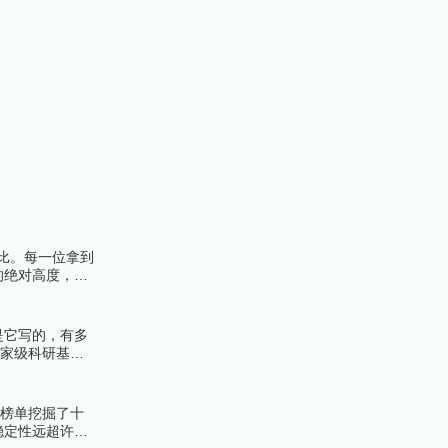
比。每一位拿到
的绝对高度，遴
榜编辑一起来看
是它写的，有多
国家级科研基金
榜中榜编辑一起
份榜单挖掘了十
稳定性远超许多