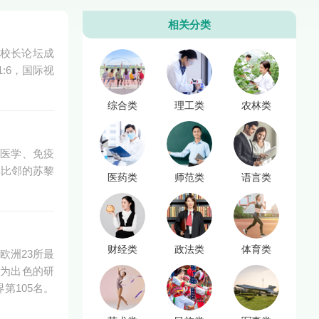
相关分类
学校长论坛成
:6，国际视
综合类
理工类
农林类
在医学、免疫
其比邻的苏黎
医药类
师范类
语言类
财经类
政法类
体育类
欧洲23所最
较为出色的研
第105名。