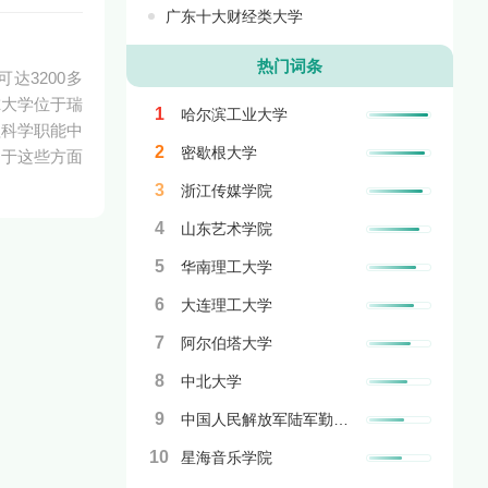
广东十大财经类大学
热门词条
达3200多
尔大学位于瑞
1
哈尔滨工业大学
程科学职能中
2
密歇根大学
力于这些方面
3
浙江传媒学院
4
山东艺术学院
5
华南理工大学
6
大连理工大学
7
阿尔伯塔大学
8
中北大学
9
中国人民解放军陆军勤务学院
10
星海音乐学院