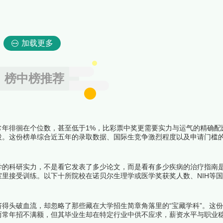
加载更多
榜中榜推荐
常年徘徊在个位数，甚至低于1%，比彩票中奖更需要实力与运气的精确配
役。这份榜单综合近五年的录取数据、国际生竞争激烈程度以及申请门槛
学府，意味着在二十岁之前就完成了一次人生的终极闯关。下面跟着榜中
学的科研实力，不是看它发表了多少论文，而是看有多少疾病的治疗指南
里接受训练。以下十所院校在诺贝尔生理学或医学奖获奖人数、NIH等
长期占据全球前列，它们共同构成了当代医学研究的第一梯队。下面跟着
得头破血流，却忽略了那些藏在大学招生简章角落里的“宝藏学科”。这
而常年招不满额，但其毕业生却在特定行业中供不应求，薪资水平与职业