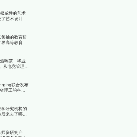
！
具权威性的艺术
证了艺术设计教
来领袖的教育哲
世界高等教育金
来看看详细名单
品酒喝茶，毕业
，从电竞管理到
ing联合发布
麻省理工的科技
数学研究机构的
生后来去了哪里
公认的圣地。下
量师资研究产