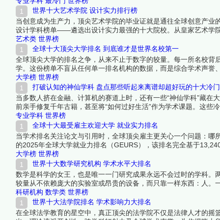
热门专业。在少有人走的路上，竞争更少、机会更多，这些学科的
专业学科
最冷门
世界榜
世界十大艺术学院 设计实力排行榜
当创意成为生产力，顶尖艺术学院的毕业证就是通往全球创意产业的
设计学科榜单——遴选出设计实力最强的十大院校。从皇家艺术学
育从传统技艺向跨学科创新的转型浪潮。下面跟着榜中榜编辑一起
艺术类
世界榜
全球十大顶尖大学排名 到底谁才是世界名校第一
全球顶尖大学的排名之争，从来不止于数字的较量。每一所名校背
学。这份榜单不盲从任何单一排名机构的数据，而是综合学术声誉
字塔尖的学府。它们之间的位次或许有争议，但每一所的入选都无
大学榜
世界榜
吧！
打破认知的神仙学科 盘点那些听起来离谱却超好玩的十大冷
当多数人挤在金融、计算机的赛道上时，还有一些“神仙学科”藏在
前亲手修复千年古籍，甚至将“如何过好生活”作为学术课题。这些
文物修复，它们的存在提醒我们：大学的意义不只是找饭碗，更是
专业学科
世界榜
全球十大最受雇主欢迎大学 就业实力排名
当学术排名关注论文与引用时，全球顶尖雇主更关心一个问题：哪所大
的2025年全球大学就业力排名（GEURS），该排名完全基于13,
统治力到东京大学的亚洲突围，这份就业实力十强榜单，是毕业生
大学榜
世界榜
世界十大数学研究机构 学术水平大排名
数学是科学的女王，也是唯一一门研究成果永远不会过时的学科。
较量从不依赖庞大的实验室或昂贵的设备，而只靠一样东西：人。
——这些硬指标比任何综合排名都更能说明问题。以下十所机构在
科研机构
数学类
世界榜
面跟着榜中榜编辑一起来看看详细名单吧！
世界十大法学院排名 学术影响力大排名
在全球法学教育的星空中，真正顶尖的法学院不仅是法律人才的摇