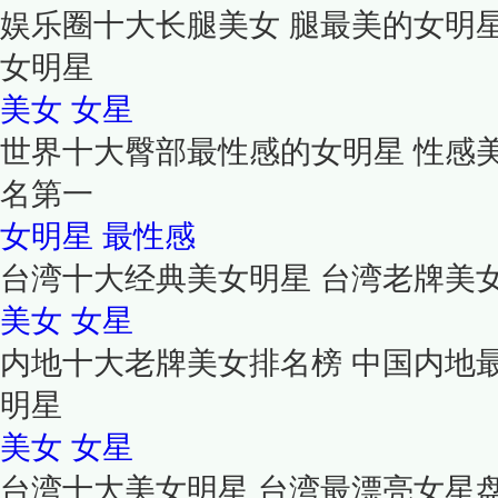
娱乐圈十大长腿美女 腿最美的女明
女明星
美女
女星
世界十大臀部最性感的女明星 性感
名第一
女明星
最性感
台湾十大经典美女明星 台湾老牌美
美女
女星
内地十大老牌美女排名榜 中国内地
明星
美女
女星
台湾十大美女明星 台湾最漂亮女星