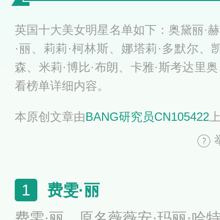
英国十大美女明星名单如下：奥黛丽·赫
·丽、莉莉·柯林斯、娜塔莉·多默尔、
森、米莉·博比·布朗、卡雅·斯考达里
看榜单详细内容。
本原创文章由
BANG研究员CN105422
费雯·丽
1
费雯·丽，原名薇薇安·玛丽·哈