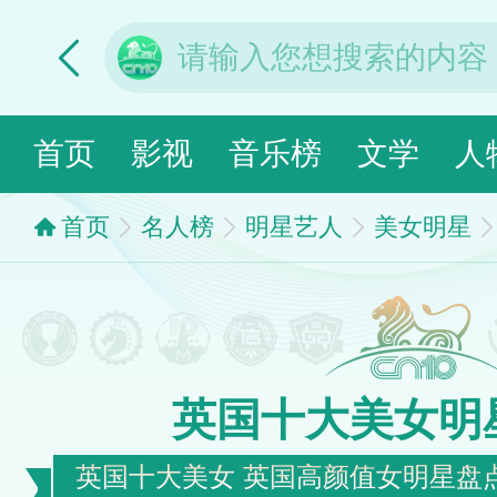
首页
影视
音乐榜
文学
人
首页
名人榜
明星艺人
美女明星
英国十大美女明
英国十大美女 英国高颜值女明星盘