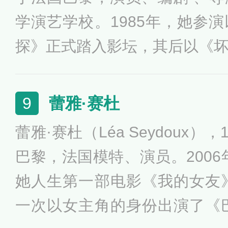
学演艺学校。1985年，她参
探》正式踏入影坛，其后以《
连续两年角逐凯撒奖最佳新人
的新星；凭借《玻璃玫瑰》成
蕾雅·赛杜
9
约不断，活跃于欧美两地，作
蕾雅·赛杜（Léa Seydoux）
括《白色迷情》、《爱在黎明
巴黎，法国模特、演员。2006
因编写《爱在日落黄昏时》（Bef
她人生第一部电影《我的女友》
本，而荣获于2005年“奥斯卡
一次以女主角的身份出演了《巴
和“美国独立精神奖”的最佳剧