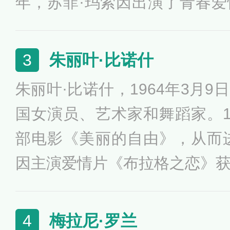
年，苏菲·玛索因出演了青春
为一名儿童演员，而开始了演
届法国凯撒奖最佳新人女演员
朱丽叶·比诺什
3
电影节最佳导演奖等奖项，
朱丽叶·比诺什，1964年3月
吻》、《芳芳》、《安娜卡列
国女演员、艺术家和舞蹈家。1
工》、《云上的日子》等。
部电影《美丽的自由》，从而进
因主演爱情片《布拉格之恋》
情片《英国病人》获得第47
奖最佳女演员奖、第69届奥
梅拉尼·罗兰
4