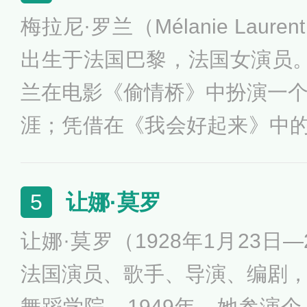
角，因主演爱情片《浓情巧克
梅拉尼·罗兰（Mélanie Laure
斯卡金像奖最佳女主角奖。朱
出生于法国巴黎，法国女演员。1
表作品有《爱情对白》、《隐
兰在电影《偷情桥》中扮演一
三部曲之蓝》。
涯；凭借在《我会好起来》中的表
7届法国凯撒奖“最具前途女演
协会奖最佳女演员奖。梅拉尼
让娜·莫罗
5
有《惊天魔盗团》、《无耻混
让娜·莫罗（1928年1月23日—
子》、《光荣岁月》、《这是
法国演员、歌手、导演、编剧
舞蹈学院。1949年，她参演