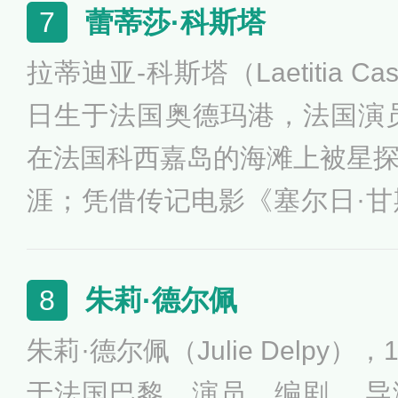
影《阿黛尔的生活》，凭借该
蕾蒂莎·科斯塔
7
影凯撒奖最佳女新人奖，该剧
拉蒂迪亚-科斯塔（Laetitia Ca
际电影节金棕榈奖。阿黛尔·
日生于法国奥德玛港，法国演员
代表作品有《蒂伯巴赫村的孩
在法国科西嘉岛的海滩上被星
者》、《最后的模样》等。
涯；凭借传记电影《塞尔日·
围第36届法国凯撒奖最佳女配
届威尼斯国际电影节主竞赛单
朱莉·德尔佩
8
科斯塔的其他代表作品有《脸
朱莉·德尔佩（Julie Delpy）
人》、《普罗旺斯惊魂记》等
于法国巴黎，演员、编剧 、