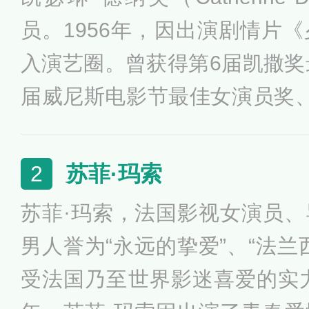
员。1956年，因出演剧情片
入演艺圈。曾获得第6届凯撒奖
届威尼斯电影节最佳女演员奖
出电影贡献奖、第48届柏林
熊奖、卢米埃尔电影节终身成
苏菲·玛索
2
品有《白日美人》、《最后一
苏菲·玛索，法国影视女演员
伞》、《印度支那》等。
男人誉为“永远的挚爱”、“法兰
受法国乃至世界影迷喜爱的实力