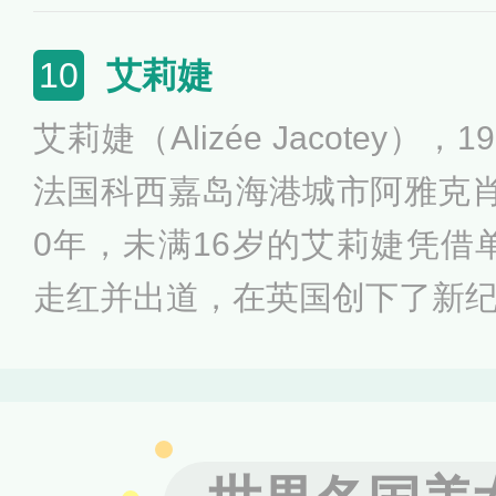
年，蕾雅作为女配角出演了《碟中
她作为女主演之一参演了《阿黛
艾莉婕
10
年参演007系列的《007：幽
艾莉婕（Alizée Jacotey）
女郎”。
法国科西嘉岛海港城市阿雅克肖
0年，未满16岁的艾莉婕凭借单曲《Mo
走红并出道，在英国创下了新
英国金榜TOP10的法语歌手；
最有前途新人奖、NRJ-最佳音
奖、俄罗斯Hit Fm音乐奖等