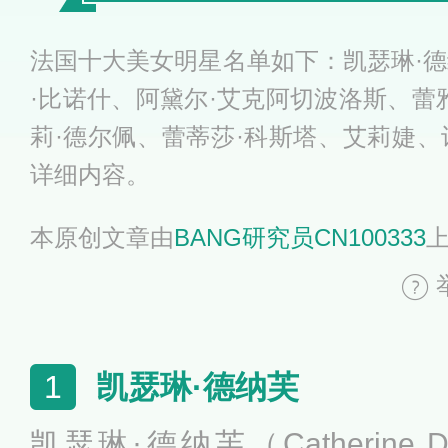
法国十大美女明星名单如下：凯瑟琳·德
·比诺什、阿黛尔·艾克阿切波洛斯、蕾
莉·德尔佩、蕾蒂莎·科斯塔、艾莉婕、
详细内容。
本原创文章由
BANG研究员CN100333
凯瑟琳·德纳芙
1
凯瑟琳·德纳芙（Catherine 