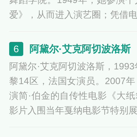
爱》，从而进入演艺圈；凭借
23届威尼斯国际电影节最佳
《琴声如诉》获得第13届戛
阿黛尔·艾克阿切波洛斯
6
员奖。她还曾先后荣获第49
阿黛尔·艾克阿切波洛斯，1993
身成就金狮奖、第10届欧洲
黎14区，法国女演员。2007
第50届柏林国际电影节终身
演简·伯金的自传性电影《大
娜·莫罗的其他代表作品有《
影片入围当年戛纳电影节特别
《玛丽娅万岁》、《黑衣新娘
进入演艺圈；她凭借和蕾雅·