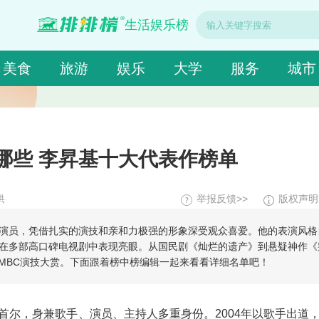
生活娱乐榜
美食
旅游
娱乐
大学
服务
城市
哪些 李昇基十大代表作榜单
供
举报反馈>>
版权声明
演员，凭借扎实的演技和亲和力极强的形象深受观众喜爱。他的表演风格
在多部高口碑电视剧中表现亮眼。从国民剧《灿烂的遗产》到悬疑神作《
MBC演技大赏。下面跟着榜中榜编辑一起来看看详细名单吧！
3日出生于首尔，身兼歌手、演员、主持人多重身份。2004年以歌手出道