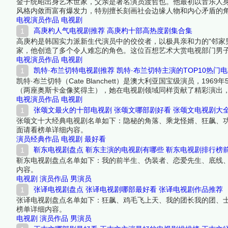
金子统昭出身艺术世家，父亲是著名演员渡哲也。他最初以音乐人
风格内敛而富有爆发力，特别擅长刻画社会边缘人物和内心矛盾的
认可，是日本影视圈不可或缺的个性派演员。
电视演员作品
电视剧
高庚杓人气电视剧推荐 高庚杓十部高热度剧集合集
高庚杓是韩国实力派新生代演员中的佼佼者，以极具亲和力的"邻家男
家，他创造了多个令人难忘的角色。这位百想艺术大赏电视部门男子
与观众缘兼具的代表。下面跟着榜中榜编辑一起来看看详细名单吧
电视演员作品
电视剧
凯特·布兰切特电视剧推荐 凯特·布兰切特主演的TOP10热门
凯特·布兰切特（Cate Blanchett）是澳大利亚国宝级演员，
（两座奥斯卡金像奖得主），她在电视剧领域同样贡献了精彩演出，
强势的女性角色，表演风格极具张力和层次感，从历史人物到现代
电视演员作品
电视剧
一起来看看详细名单吧！
张颂文最火的十部电视剧 张颂文哪部剧好看 张颂文电视剧大
张颂文十大经典电视剧名单如下：隐秘的角落、乘龙怪婿、狂飙、功
面请看榜单详细内容。
演员经典作品
电视剧
最好看
靳东电视剧盘点 靳东主演的电视剧有哪些 靳东电视剧排行榜
靳东电视剧盘点名单如下：我的前半生、伪装者、恋爱先生、底线
内容。
电视剧
演员作品
男演员
张译电视剧盘点 张译电视剧哪部最好看 张译电视剧作品推荐
张译电视剧盘点名单如下：狂飙、鸡毛飞上天、我的团长我的团、
榜单详细内容。
电视剧
演员作品
男演员