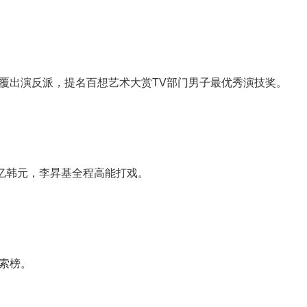
基颠覆出演反派，提名百想艺术大赏TV部门男子最优秀演技奖。
250亿韩元，李昇基全程高能打戏。
索榜。