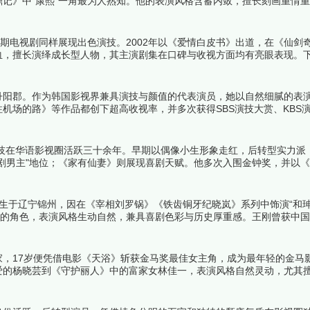
记》中"康熙"一角最为人熟知。他的表演风格含蓄内敛，擅长刻画重情
余。曾获TVB"我最喜爱的电视角色"等多项荣誉。下面跟着榜中榜编辑
期电视剧同样展现出色演技。2002年以《爱情白皮书》出道，在《仙剑
血，擅长演绎成长型人物，其主演剧集在口碑与收视方面均有亮眼表现。
道丹阳郡。作为韩国影视界兼具演技与颜值的代表演员，她以自然细腻的表
机场的路》等作品都创下超高收视率，并多次获得SBS演技大赏、KBS
演员中的佼佼者。下面跟着榜中榜编辑一起来看看详细名单吧！
演技在华语影视圈活跃三十余年。早期以偶像小生形象走红，后转型实力派
剧男主"地位；《家有仙妻》则展现喜剧天赋。他多次入围金钟奖，并以
吧！
日出生于辽宁锦州，因在《宰相刘罗锅》《铁齿铜牙纪晓岚》系列中饰演“和珅
黠的角色，表演风格生动自然，兼具喜剧色彩与历史厚重感。王刚曾获中
春晚。其主演的《铁齿铜牙纪晓岚》《梦断紫禁城》等剧集均创下超高收
世家，17岁便凭借电影《天浴》斩获金马奖最佳女主角，成为最年轻的金马
爱的杨晓芸到《守护丽人》中的富家女林佳一，表演风格自然灵动，尤其
泛影响力。下面跟着榜中榜编辑一起来看看详细名单吧！