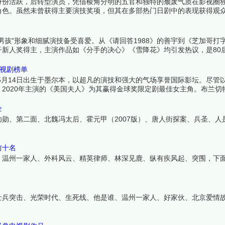
身份活跃，后转型演员，凭借棱角分明的五官和独特的颓废气质在影视圈
角色。虽然未曾获得主要演技奖项，但其在多部热门日剧中的表现获得观
孩"形象和细腻演技备受喜爱。从《请回答1988》的善宇到《芝加哥打
新人奖得主，主演作品如《分手的决心》《雪降花》均引发热议，是80
！
电视剧榜单
1969年5月14日出生于墨尔本，以超凡的演技和强大的气场享誉国际影坛。尽
2020年主演的《美国夫人》为其赢得金球奖限定剧最佳女主角。布兰切
精英都能完美驾驭。虽然电视剧作品不多，但每部都引发巨大反响。下面
全
勋、第二面、北魏冯太后、霍元甲（2007版）、唐人街探案、兵圣、人
前十名
、温州一家人、外科风云、精英律师、林深见鹿、纵有疾风起、突围，下
士兵突击、光荣时代、生死线、他是谁、温州一家人、好家伙、北京爱情