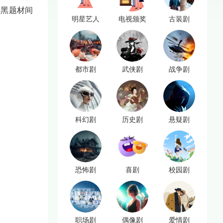
暗黑题材间
明星艺人
电视颁奖
古装剧
都市剧
武侠剧
战争剧
科幻剧
历史剧
悬疑剧
恐怖剧
喜剧
校园剧
职场剧
偶像剧
爱情剧