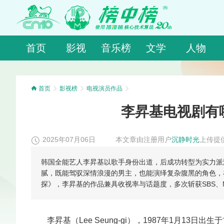
首页
影视
音乐榜
文学
人物
首页
影视榜
电视演员作品
李昇基电视剧有
2025年07月06日
本文章由注册用户
沉静时光
上传提
韩国全能艺人李昇基以歌手身份出道，后成功转型为实力派
腻，既能驾驭深情浪漫的男主，也能演绎复杂腹黑的角色，
探》，李昇基的作品兼具收视率与话题度，多次斩获SBS、
李昇基（Lee Seung-gi），1987年1月1