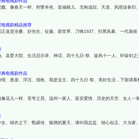
经典电视剧作品
把瘾、像春天一样、刑警本色、皇城根儿、无悔追踪、天道、风雨送春归
雷电视剧精品推荐
正道是沧桑、好先生、征服、新世界、刀锋1937、扫黑风暴、一代枭雄
些
场、县委大院、生活启示录、神话、四十九日·祭、旋风十一人、轩辕剑之
经典电视剧作品
海情、悬崖、浮沉、借枪、我是业主、四十九日·祭、美好生活，下面请看
福像花儿一样、苍穹之昴、温州一家人、延安爱情、历史的天空、女人一
全
少女、锦衣之下、甄嬛传、狐狸的夏天、请叫我总监、锦心似玉、大当家