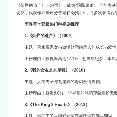
《灿烂的遗产》一炮而红，成为“国民弟弟”。他的表
切换，代表作豆瓣评分普遍在8分以上，并多次获得百
李昇基十部最热门电视剧推荐
1.《灿烂的遗产》（2009）
主题：落难富家女与傲慢财阀继承人的成长与爱情
上榜理由：收视率高达47.1%，创当年纪录，李
2.《我的女友是九尾狐》（2010）
主题：人类男子与九尾狐的奇幻爱情喜剧。
上榜理由：豆瓣8.0分，李昇基的憨萌形象圈粉无
3.《The King 2 Hearts》（2012）
主题：韩国王子与朝鲜女军官的政治联姻与阴谋。