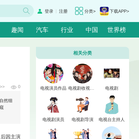
|
登录
注册
分类>
下载APP>
趣闻
汽车
行业
中国
世界榜
相关分类
>>
0
电视演员作品
电视剧收视点击率
电视剧
自然细
窥
电视剧演员
电视剧导演
电视台主持人
，后因主演