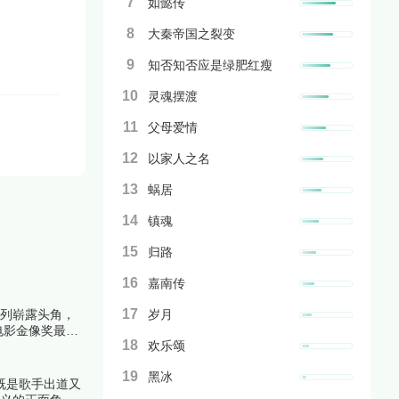
7
如懿传
8
大秦帝国之裂变
9
知否知否应是绿肥红瘦
10
灵魂摆渡
11
父母爱情
12
以家人之名
13
蜗居
14
镇魂
15
归路
16
嘉南传
17
系列崭露头角，
岁月
电影金像奖最佳
18
欢乐颂
解析上榜理由。
19
黑冰
既是歌手出道又