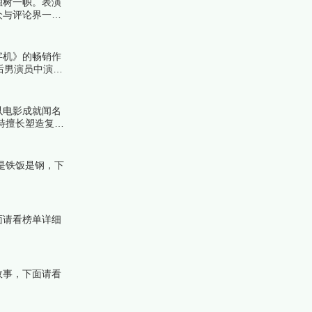
独树一帜。表演
众与评论界一致
字机》的畅销作
后男演员中演技
管以电影成就闻名
特擅长塑造复杂
跟着榜中榜编辑
是铁饭是钢，下
面请看榜单详细
故事，下面请看