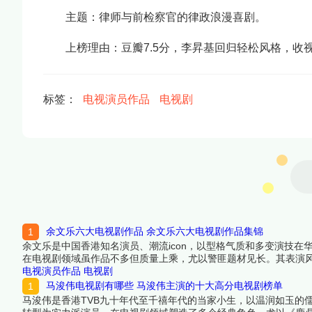
主题：律师与前检察官的律政浪漫喜剧。
上榜理由：豆瓣7.5分，李昇基回归轻松风格，收
标签：
电视演员作品
电视剧
余文乐六大电视剧作品 余文乐六大电视剧作品集锦
余文乐是中国香港知名演员、潮流icon，以型格气质和多变演技在
在电视剧领域虽作品不多但质量上乘，尤以警匪题材见长。其表演
男主角提名。本文将推荐余文乐主演的6部电视剧（含客串），涵
电视演员作品
电视剧
下面跟着榜中榜编辑一起来看看详细名单吧！
马浚伟电视剧有哪些 马浚伟主演的十大高分电视剧榜单
马浚伟是香港TVB九十年代至千禧年代的当家小生，以温润如玉的