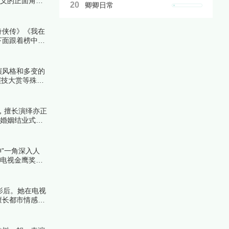
重义的正面角
20
卿卿日常
一起来看看详细
奇侠传》《我在
下面跟着榜中榜
演风格和多变的
演技大赏等殊
，擅长演绎亦正
《婚姻结业式》
”一角深入人
国电视金鹰奖最
视率，成为经典
影后。她在电视
擅长都市情感题