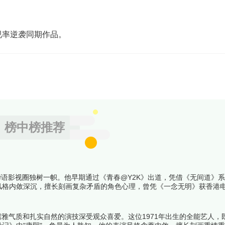
视率逆袭同期作品。
榜中榜推荐
华语影视圈独树一帜。他早期通过《青春@Y2K》出道，凭借《无间道》
风格内敛深沉，擅长刻画复杂矛盾的角色心理，曾凭《一念无明》获香港
盖青春偶像、都市情感等题材，从角色突破性、制作水准、观众口碑等维度
儒雅气质和扎实自然的演技深受观众喜爱。这位1971年出生的全能艺人，