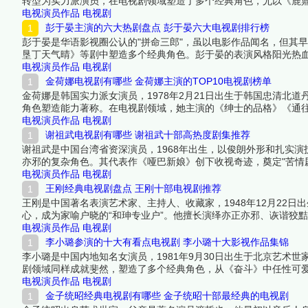
转型为实力派演员，在电视剧领域塑造了多个经典角色，尤以《鹿鼎
色，无论是古装剧中的帝王将相，还是现代剧中的专业人士都游刃有
电视演员作品
电视剧
名单吧！
彭于晏主演的六大热剧盘点 彭于晏六大电视剧排行榜
彭于晏是华语影视圈公认的"拼命三郎"，虽以电影作品闻名，但其早
垦丁天气晴》等剧中塑造多个经典角色。彭于晏的表演风格阳光热
编辑一起来看看详细名单吧！
电视演员作品
电视剧
金荷娜电视剧有哪些 金荷娜主演的TOP10电视剧榜单
金荷娜是韩国实力派女演员，1978年2月21日出生于韩国忠清北
角色塑造能力著称。在电视剧领域，她主演的《绅士的品格》《通往
荣。其温暖知性的形象和扎实的演技功底，使她成为韩国中生代女
电视演员作品
电视剧
谢祖武电视剧有哪些 谢祖武十部高热度剧集推荐
谢祖武是中国台湾省资深演员，1968年出生，以俊朗外形和扎实
亦邪的复杂角色。其代表作《哑巴新娘》创下收视奇迹，奠定"苦情
获中高龄观众热烈反响。下面跟着榜中榜编辑一起来看看详细名单
电视演员作品
电视剧
王刚经典电视剧盘点 王刚十部电视剧推荐
王刚是中国著名表演艺术家、主持人、收藏家，1948年12月22
心，成为家喻户晓的“和珅专业户”。他擅长演绎亦正亦邪、诙谐狡
佳男配角、全国德艺双馨电视艺术工作者等荣誉，并多次主持央视
电视演员作品
电视剧
之作。下面跟着榜中榜编辑一起来看看详细名单吧！
李小璐参演的十大有看点电视剧 李小璐十大影视作品集锦
李小璐是中国内地知名女演员，1981年9月30日出生于北京艺术
剧领域同样成就斐然，塑造了多个经典角色，从《奋斗》中任性可
材。尽管近年因个人生活引发争议，但其早期电视剧作品仍具有广
电视演员作品
电视剧
金子统昭经典电视剧有哪些 金子统昭十部最经典的电视剧