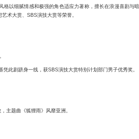
演风格以细腻情感和极强的角色适应力著称，擅长在浪漫喜剧与
想艺术大赏、SBS演技大赏等荣誉。
。
昇基凭此剧跻身一线，获SBS演技大赏特别计划部门男子优秀奖。
数，主题曲《狐狸雨》风靡亚洲。