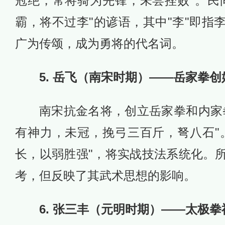
冠绝，常将骑为先锋，未尝挫败"。民
霸，将不过李"的谚语，其中"李"即指
广为传颂，成为勇将的代名词。
5. 岳飞（南宋时期）——岳家拳创
南宋抗金名将，创立岳家拳和内家
有神力，未冠，挽弓三百斤，弩八石"
长，以弱胜强"，将实战技法系统化。
考，但反映了其武术思想的影响。
6. 张三丰（元明时期）——太极拳