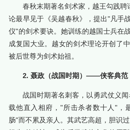
春秋末期著名剑术家，越王勾践聘请
论最早见于《吴越春秋》，提出"凡手
仪"的剑术要诀。她训练的越国士兵在
成复国大业。越女的剑术理论开创了
被后世尊为剑术始祖。
2. 聂政（战国时期）——侠客典范
战国时期著名刺客，以勇武仗义闻
载他直入相府，"所击杀者数十人"，
肠"而不累及亲人。其武艺高超，胆识过