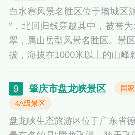
地，同时岛上的植被覆盖率也
白水寨风景名胜区位于增城区派
²，北回归线穿越其中，被誉
翠，属山岳型风景名胜区。景
拔，海拔在1000米以上的山峰
为海拔1088米的牛牯嶂，山
条挺直，集雄、奇、险、秀于
肇庆市盘龙峡景区
9
国家
景名胜区还拥有原始森林、浅
4A级景区
东罕见自然生态资源，其中最
盘龙峡生态旅游区位于广东省
达428.5米的超大瀑布——白水