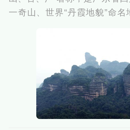
一奇山、世界“丹霞地貌”命
园。丹霞山总面积292平方千
峭、红岩丹壁，是发育最典型
丰富、景色最优美的丹霞地貌
三层，各具特色，主要由巴寨
元山、翔龙湖—卧龙岗游览区