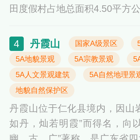
田度假村占地总面积4.50平方
态林区、标准化茶田、果园、
施六大部分组成，主要特点是
丹霞山
4
国家A级景区
和客家文化主题，主要景点和
5A地貌景观
5A宗教景观
5
茶亭、美食街、网球场、人工
5A人文景观建筑
5A自然地理景
地貌自然保护区
丹霞山位于仁化县境内，因山
如丹，灿若明霞”而得名，向
幽、古、广”著称，是广东省