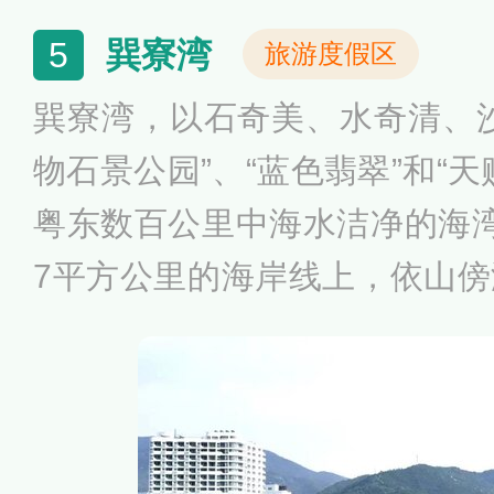
巽寮湾
5
旅游度假区
巽寮湾，以石奇美、水奇清、
物石景公园”、“蓝色翡翠”和“
粤东数百公里中海水洁净的海
7平方公里的海岸线上，依山
巢湾等八个迂回曲折的海湾沙
沙洁白晶莹，海水清澈蔚蓝，
的山石奇景交相辉映，形成秀
滩风光，令人叹为观止、流连