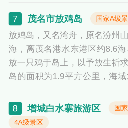
茂名市放鸡岛
7
国家A级
放鸡岛，又名湾舟，原名汾州
海，离茂名港水东港区约8.6
放一只鸡于岛上，以予放生祈
岛的面积为1.9平方公里，海域
可达8米，东北岸长年受风浪
姿百态，气势雄奇，远处水天
增城白水寨旅游区
8
国家
岛海上游乐世界，是一个美丽
4A级景区