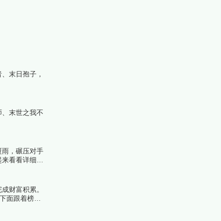
者、末日孢子，
师、末世之我不
覆雨，碾压对手
起来看看详细名
完成财富积累。
。下面跟着榜中