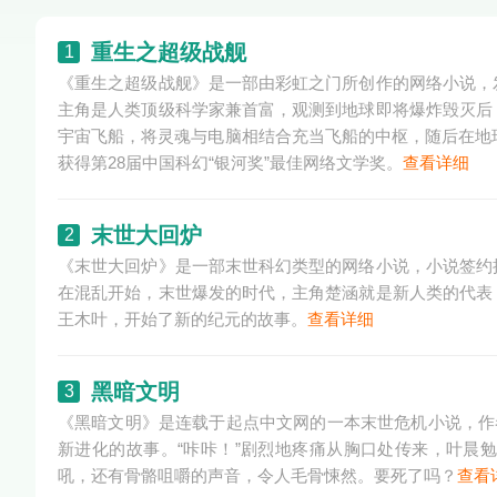
重生之超级战舰
1
《重生之超级战舰》是一部由彩虹之门所创作的网络小说，
主角是人类顶级科学家兼首富，观测到地球即将爆炸毁灭后
宇宙飞船，将灵魂与电脑相结合充当飞船的中枢，随后在地球
获得第28届中国科幻“银河奖”最佳网络文学奖。
查看详细
末世大回炉
2
《末世大回炉》是一部末世科幻类型的网络小说，小说签约
在混乱开始，末世爆发的时代，主角楚涵就是新人类的代表
王木叶，开始了新的纪元的故事。
查看详细
黑暗文明
3
《黑暗文明》是连载于起点中文网的一本末世危机小说，作
新进化的故事。“咔咔！”剧烈地疼痛从胸口处传来，叶晨
吼，还有骨骼咀嚼的声音，令人毛骨悚然。要死了吗？
查看