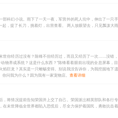
一部科幻小说。雨下了一天一夜，军营外的死人坑中，伸出了一只
一起，提了长刀，挑着灯，出营查看。 两人放眼望去，只见瓢泼大
末世你经历过没有？陈锋不但经历过，而且又经历了一次……没错
奇动物养成系统？这是什么东西？”陈锋看着眼前出现的全息屏幕，
火焰巨龙？其实是一只蜥蜴变得。别说我没告诉你，为我挖掘地下
。你问我为什么？因为我有一家宠物店。
查看详细
后，将情况提前告知荣国并上交了自己。荣国派岀精英部队和各行
，在未世降临全世界都陷入恐慌后，尽全力保护着国民，勇敢抗击