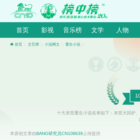
首页
影视
音乐榜
文学
人物
首页
文艺榜
小说网文
重生小说
十大末世重生小说名单如下：末世大回炉、
本原创文章由
BANG研究员CN108639
上传提供