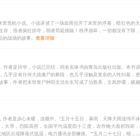
幻末世危机小说。小说讲述了一场血雨拉开了末世的序幕，暗红色的
生存，强者疯狂掠夺，弱者苟延残喘！秩序崩坏，一切都没有下限
后的战场的故事。
查看详细
，作者是扶华，小说已完结，同名实体书由青岛出版社出版。本书
，几乎没有任何大战僵尸的桥段，也几乎没触及复杂的人性纠葛，
故事，作者把末世丧尸种田文活生生写成了治愈系，文风舒缓，娓
，作者是凉心未暖，连载中。“五月十五日，暴雨，天降大雨连绵不
日，大旱，烈阳高照，全国平均温度四十三度，农作物大面积毁坏
北地区出现降落式低温，电力通讯全部瘫痪。”“五月二十七日，晴……