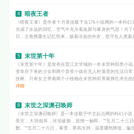
暗夜王者
4
《暗夜王者》是作者十月香连载于去17k小说网的一本科
光成了永远的回忆，空气中充斥着血腥与暴戾的气息！为了
日，主角携重生记忆而来，披着冷血的外衣，坚守在人类最
末世第十年
5
《末世第十年》是发布在晋江文学城的一本末世种田类小说
变幸存下来的少女和两个异变小孩在无人村落里的生活日常
技树。只有女主带着两个小怪物在末世种田养家挣扎求生的
详细
末世之深渊召唤师
6
《末世之深渊召唤师》是一本连载于中文起点网的科幻小说
受灾，大坝崩坏，河堤破裂，疫情一触即。”“五月二十三
数。”“五月二十六日，暴雪，寒风冷冽，温度骤然降低，偏