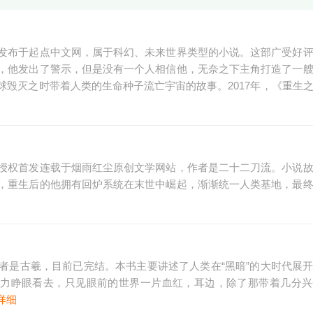
发布于起点中文网，属于科幻、未来世界类型的小说。这部广受好
，他发出了警示，但是没有一个人相信他，无奈之下主角打造了一
毁灭之时带着人类的生命种子流亡宇宙的故事。2017年，《重生
授权首发连载于烟雨红尘原创文学网站，作者是二十二刀流。小说
，重生后的他拥有回炉系统在末世中崛起，渐渐统一人类基地，最
者是古羲，目前已完结。本书主要讲述了人类在“黑暗”的大时代展
勉力睁眼看去，只见眼前的世界一片血红，耳边，除了那带着几分
详细