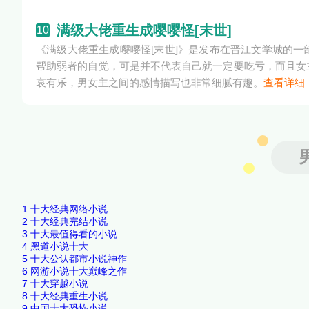
满级大佬重生成嘤嘤怪[末世]
10
《满级大佬重生成嘤嘤怪[末世]》是发布在晋江文学城的
帮助弱者的自觉，可是并不代表自己就一定要吃亏，而且女
哀有乐，男女主之间的感情描写也非常细腻有趣。
查看详细
1
十大经典网络小说
2
十大经典完结小说
3
十大最值得看的小说
4
黑道小说十大
5
十大公认都市小说神作
6
网游小说十大巅峰之作
7
十大穿越小说
8
十大经典重生小说
9
中国十大恐怖小说