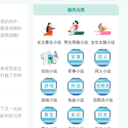
相关分类
评度的佳作，
艘极其简陋的
之超级战舰》
女主重生小说
男生男频小说
女生女频小说
故事背景发生
完结小说
军事小说
同人小说
终打败了异种
游戏小说
热血小说
无限流小说
开了又一次的
兴奋的低沉兽