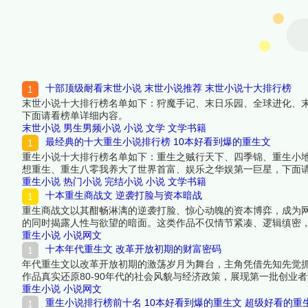
十部顶级耐看末世小说 末世小说推荐 末世小说十大排行榜
末世小说十大排行榜名单如下：狩魔手记、末日乐园、全球进化、
下面请看榜单详细内容。
末世小说
男生男频小说
小说
文学
文学书籍
最经典的十大重生小说排行榜 10本好看到爆的重生文
重生小说十大排行榜名单如下：重生之贼行天下、四季锦、重生小
想重生、重生八零我养大了世界首富、娱乐之华娱第一巨星，下面
重生小说
热门小说
完结小说
小说
文学书籍
十本重生商战文 逆袭打脸与资本暗战
重生商战文以其酣畅淋漓的逆袭打脸、惊心动魄的资本博弈，成为
的同时揭露人性与欲望的暗面。这类作品不仅情节紧凑、逻辑缜密
单吧！
重生小说
小说网文
十本年代重生文 改革开放初期的财富密码
年代重生文以改革开放初期的激荡岁月为舞台，主角凭借先知先觉
作品真实还原80-90年代的社会风貌与经济政策，展现第一批创
榜编辑一起来看看详细名单吧！
重生小说
小说网文
重生小说排行榜前十名 10本好看到爆的重生文 超级好看的重