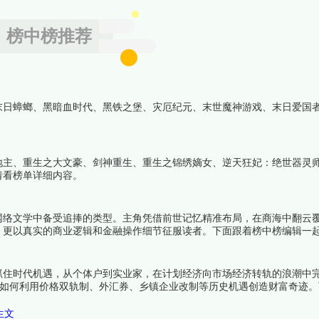
榜中榜推荐
末日蟑螂、黑暗血时代、黑铁之堡、灾厄纪元、末世魔神游戏、末日爱国
地主、重生之大文豪、剑神重生、重生之锦绣嫡女、逆天狂妃：绝世器灵
请看榜单详细内容。
网络文学中备受追捧的类型。主角凭借前世记忆精准布局，在商海中翻云
，更以真实的商业逻辑和金融操作细节征服读者。下面跟着榜中榜编辑一
抓住时代机遇，从个体户到实业家，在计划经济向市场经济转轨的浪潮中
业者如何利用价格双轨制、外汇券、乡镇企业改制等历史机遇创造财富奇迹
生文