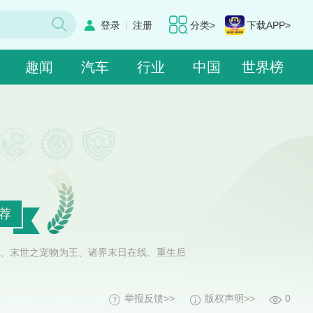
|
登录
注册
分类>
下载APP>
趣闻
汽车
行业
中国
世界榜
荐
、末世之宠物为王、诸界末日在线、重生后
。
举报反馈>>
版权声明>>
0