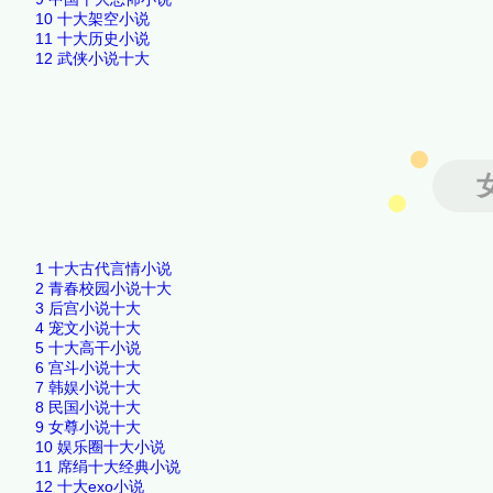
10
十大架空小说
11
十大历史小说
12
武侠小说十大
1
十大古代言情小说
2
青春校园小说十大
3
后宫小说十大
4
宠文小说十大
5
十大高干小说
6
宫斗小说十大
7
韩娱小说十大
8
民国小说十大
9
女尊小说十大
10
娱乐圈十大小说
11
席绢十大经典小说
12
十大exo小说