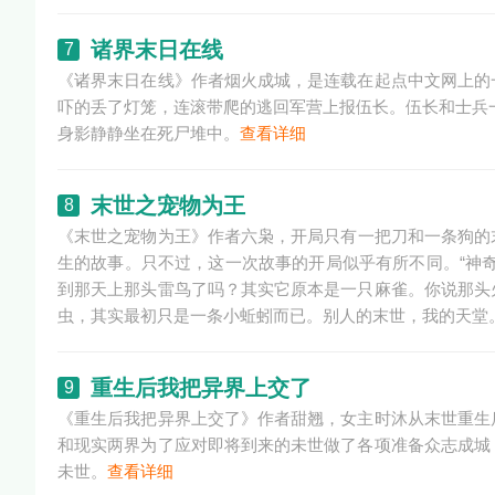
诸界末日在线
7
《诸界末日在线》作者烟火成城，是连载在起点中文网上的
吓的丢了灯笼，连滚带爬的逃回军营上报伍长。伍长和士兵
身影静静坐在死尸堆中。
查看详细
末世之宠物为王
8
《末世之宠物为王》作者六枭，开局只有一把刀和一条狗的
生的故事。只不过，这一次故事的开局似乎有所不同。“神
到那天上那头雷鸟了吗？其实它原本是一只麻雀。你说那头
虫，其实最初只是一条小蚯蚓而已。别人的末世，我的天堂
重生后我把异界上交了
9
《重生后我把异界上交了》作者甜翘，女主时沐从末世重生
和现实两界为了应对即将到来的未世做了各项准备众志成城
未世。
查看详细