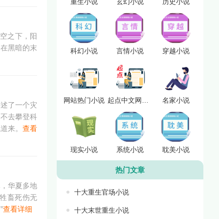
重生小说
玄幻小说
历史小说
天空之下，阳
，在黑暗的末
科幻小说
言情小说
穿越小说
网站热门小说
起点中文网小说
名家小说
讲述了一个灾
更不去攀登科
娓道来。
查看
现实小说
系统小说
耽美小说
热门文章
休，华夏多地
十大重生官场小说
，牲畜死伤无
”
查看详细
十大末世重生小说