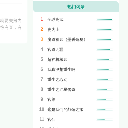
热门词条
1
全球高武
者就要去努力
有惊有喜，有
2
妻为上
3
魔道祖师（墨香铜臭）
4
官道无疆
5
超神机械师
6
我真没想重生啊
7
重生之心动
8
重生之红星传奇
9
官策
10
这是我们的战锤之旅
11
官仙