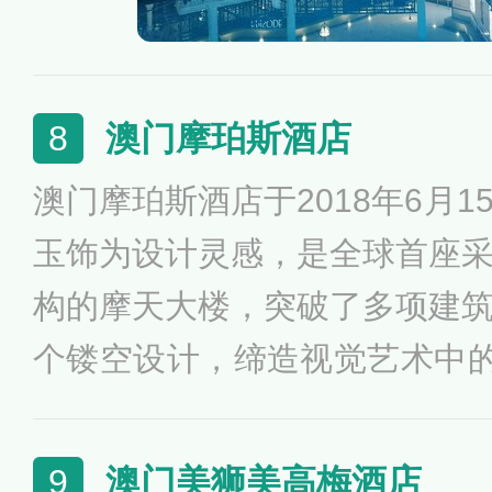
澳门摩珀斯酒店
8
澳门摩珀斯酒店于2018年6月
玉饰为设计灵感，是全球首座
构的摩天大楼，突破了多项建
个镂空设计，缔造视觉艺术中的
焦点所在。大楼中央的镂空部
念，突显结构的复杂性，且令
澳门美狮美高梅酒店
9