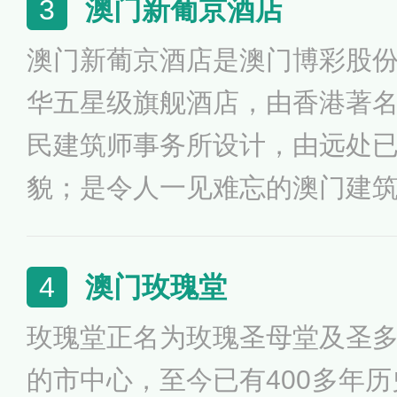
澳门新葡京酒店
3
细，巍峨壮观。由三至五层构
澳门新葡京酒店是澳门博彩股
是牌坊顶端高耸的十字架，还
华五星级旗舰酒店，由香港著
和被天使、鲜花环绕的圣母塑
民建筑师事务所设计，由远处
教气氛，给人以美的享受。牌
貌；是令人一见难忘的澳门建
生，堪称“立体的圣经”。
为3期完成。其中第2期即呈
背靠澳门葡文学校，上阔下窄设
澳门玫瑰堂
4
52层，提供420间客房，会
玫瑰堂正名为玫瑰圣母堂及圣
店、宴会厅、酒店大堂等。
的市中心，至今已有400多年历