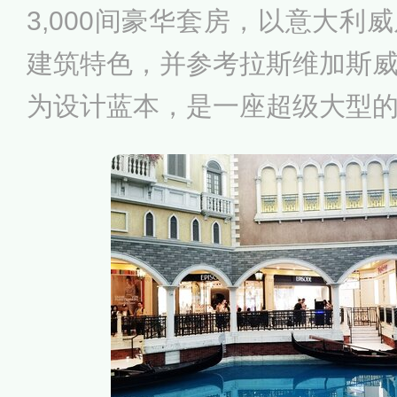
3,000间豪华套房，以意大利
2005年7月15日，在南非德
建筑特色，并参考拉斯维加斯
遗产委员会会议上，包括妈阁
为设计蓝本，是一座超级大型
城区被列入《世界遗产名录》
经常俗称为澳门威尼斯人度假
等。度假村酒店由威尼斯人澳
筑特式依照美国拉斯维加斯的
酒店以威尼斯水乡为主题，酒
特色拱桥、小运河及石板路。