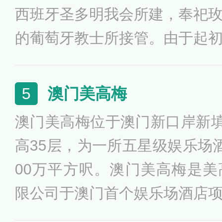
西班牙圣多明我会所建，奉祀
的葡萄牙教士所接管。由于起
华人称为「板樟堂」，直至1
构。1874年曾因火灾而焚毁
澳门美高梅
5
的规模。整座教堂建筑富丽堂
澳门美高梅位于澳门新口岸新填
的祭坛更是典雅精致。教堂旁的
高35层，为一所五星级娱乐场
百多件澳门天主教珍贵文物。教堂
00万平方呎。澳门美高梅是
行的法蒂玛圣母圣像巡游，是
限公司于澳门首个娱乐场酒店
之一，喻意提示世人勿忘圣母
（三个主牌及三个副牌）之中