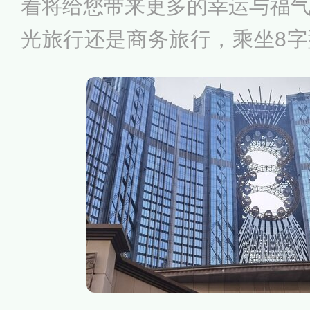
着将给您带来更多的幸运与福
光旅行还是商务旅行，乘坐8
体验摩天轮带来的高空刺激感
更美丽的心情。影汇之星有澳
从高度上而言，影汇之星高悬1
二的的8字形摩天轮，耸立于
设计概念源自荷里活巨制之震
行星冲击大楼外墙，留下了一
造了影汇之星这个与别不同的