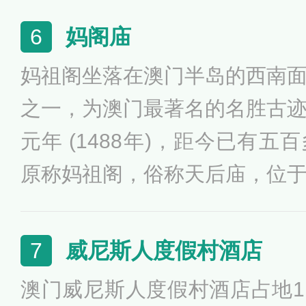
亲授经文来祈求世界和平。
落成的旗舰赌场酒店，也标志
妈阁庙
6
六分天下的局面。澳门美高梅
妈祖阁坐落在澳门半岛的西南
彩股份有限公司赌牌之副牌。
之一，为澳门最著名的名胜古
元年 (1488年)，距今已有
原称妈祖阁，俗称天后庙，位
建筑有大殿、弘仁殿、观音阁
道教女仙妈祖，又称“天后娘娘”
威尼斯人度假村酒店
7
能预言吉凶，常于海上帮助商
澳门威尼斯人度假村酒店占地1,
灾解难，于是福建人与当地人