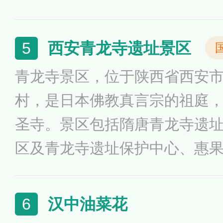
余处瀑布景观。旅游资源覆盖7
53个基本类型，形成了5大景区
西安青龙寺遗址景区
5
西太平国家森林公园，被联合
青龙寺景区，位于陕西省西安
界地质公园，荣获陕西省、西
村，是日本佛教真言宗的祖庭
等多项荣誉。
圣寺。景区包括隋唐青龙寺遗
区及青龙寺遗址保护中心、惠
历史文化体验区、古原楼、青
分；寺内又分为东西两处，建
汉中油菜花
6
仿唐建筑“惠果空海纪念堂”、