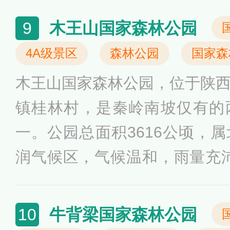
科研、科普、游艺和旅游为一
木王山国家森林公园
9
绸之路整体申请世界文化遗产
4A级景区
森林公园
国家森
包含含元殿、宣政殿、紫宸殿
木王山国家森林公园，位于陕
宫、兴庆宫等遗址约40余处。
镇桂林村，是秦岭南坡仅有的
一。公园总面积3616公顷，
润气候区，气候温和，雨量充沛
3%，园内森林植被繁茂，原
草场险象环生，珍禽异兽随处
牛背梁国家森林公园
10