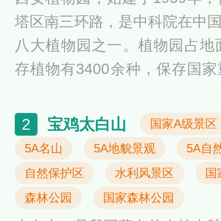
塔区南三环路，是中科院在中
八大植物园之一。植物园占地
存植物有3400余种，保存国
植物有70余种；园内按照“科
美景观、现代智慧”相融合贯
宝鸡太白山
2
国家A级景区
建设了独具三秦特色的秦岭园
5A名山
5A地貌景观
5A自
石园、遗忘园、系统园、蔷薇
自然保护区
水利风景区
国
儿童园、本草园等11个专类园
森林公园
国家森林公园