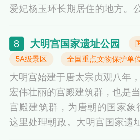
大花节花会”。
爱妃杨玉环长期居住的地方。公
其中湖面150亩，园内主要景
牡丹园、长庆轩、阿倍仲麻吕
大明宫国家遗址公园
8
遗址、南薰阁、兴庆宫游乐场
5A级景区
全国重点文物保护单
大明宫始建于唐太宗贞观八年
宏伟壮丽的宫殿建筑群，也是
宫殿建筑群，为唐朝的国家象
这里处理朝政。大明宫国家遗
宫门、中轴构成的大规模遗址