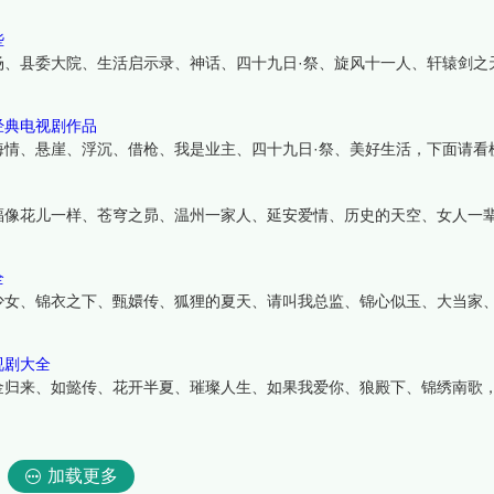
些
场、县委大院、生活启示录、神话、四十九日·祭、旋风十一人、轩辕剑之
经典电视剧作品
海情、悬崖、浮沉、借枪、我是业主、四十九日·祭、美好生活，下面请看
福像花儿一样、苍穹之昴、温州一家人、延安爱情、历史的天空、女人一
全
少女、锦衣之下、甄嬛传、狐狸的夏天、请叫我总监、锦心似玉、大当家
视剧大全
金归来、如懿传、花开半夏、璀璨人生、如果我爱你、狼殿下、锦绣南歌
加载更多