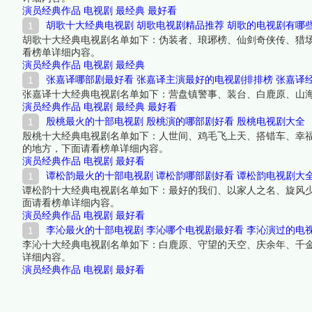
演员经典作品
电视剧
最经典
最好看
胡歌十大经典电视剧 胡歌电视剧精品推荐 胡歌的电视剧有哪
胡歌十大经典电视剧名单如下：伪装者、琅琊榜、仙剑奇侠传、猎
看榜单详细内容。
演员经典作品
电视剧
最经典
张嘉译哪部剧最好看 张嘉译主演最好的电视剧排排榜 张嘉译
张嘉译十大经典电视剧名单如下：营盘镇警事、装台、白鹿原、山
演员经典作品
电视剧
最经典
最好看
殷桃最火的十部电视剧 殷桃演的哪部剧好看 殷桃电视剧大全
殷桃十大经典电视剧名单如下：人世间、鸡毛飞上天、搭错车、幸
的地方，下面请看榜单详细内容。
演员经典作品
电视剧
最好看
谭松韵最火的十部电视剧 谭松韵哪部剧好看 谭松韵电视剧大
谭松韵十大经典电视剧名单如下：最好的我们、以家人之名、旋风
面请看榜单详细内容。
演员经典作品
电视剧
最好看
李沁最火的十部电视剧 李沁哪个电视剧最好看 李沁演过的电
李沁十大经典电视剧名单如下：白鹿原、守望的天空、庆余年、千
详细内容。
演员经典作品
电视剧
最好看