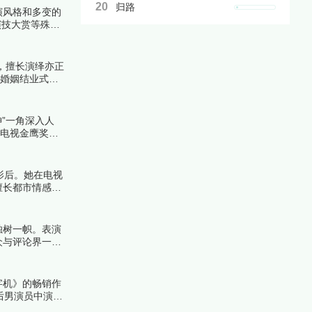
20
归路
演风格和多变的
演技大赏等殊
，擅长演绎亦正
《婚姻结业式》
”一角深入人
国电视金鹰奖最
视率，成为经典
影后。她在电视
擅长都市情感题
独树一帜。表演
众与评论界一致
字机》的畅销作
后男演员中演技