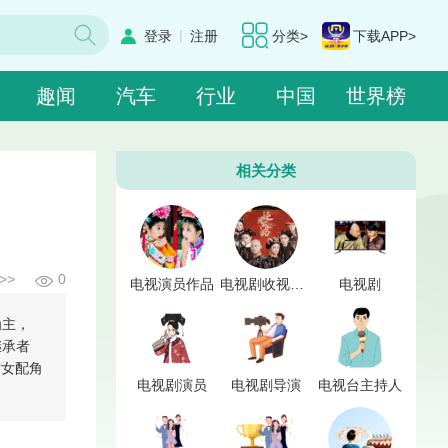
|
登录
注册
分类>
下载APP>
趣闻
汽车
行业
中国
世界榜
相关分类
>>
0
电视演员作品
电视剧收视点击率
电视剧
为主，
继承者
赏女配角
电视剧演员
电视剧导演
电视台主持人