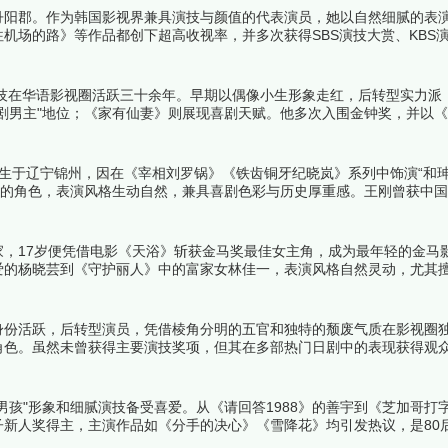
道丹阳郡。作为韩国影视界兼具演技与颜值的代表演员，她以自然细腻的表
机场的路》等作品都创下超高收视率，并多次获得SBS演技大赏、KBS
演员中的佼佼者。下面跟着榜中榜编辑一起来看看详细名单吧！
演技在华语影视圈活跃三十余年。早期以偶像小生形象走红，后转型实力派
剧男主"地位；《家有仙妻》则展现喜剧天赋。他多次入围金钟奖，并以
吧！
日出生于辽宁锦州，因在《宰相刘罗锅》《铁齿铜牙纪晓岚》系列中饰演“和珅
黠的角色，表演风格生动自然，兼具喜剧色彩与历史厚重感。王刚曾获中
春晚。其主演的《铁齿铜牙纪晓岚》《梦断紫禁城》等剧集均创下超高收
世家，17岁便凭借电影《天浴》斩获金马奖最佳女主角，成为最年轻的金马
爱的杨晓芸到《守护丽人》中的富家女林佳一，表演风格自然灵动，尤其
泛影响力。下面跟着榜中榜编辑一起来看看详细名单吧！
身份活跃，后转型演员，凭借棱角分明的五官和独特的颓废气质在影视圈
角色。虽然未曾获得主要演技奖项，但其在多部热门日剧中的表现获得观
孩"形象和细腻演技备受喜爱。从《请回答1988》的善宇到《芝加哥打
新人奖得主，主演作品如《分手的决心》《雪降花》均引发热议，是80
！