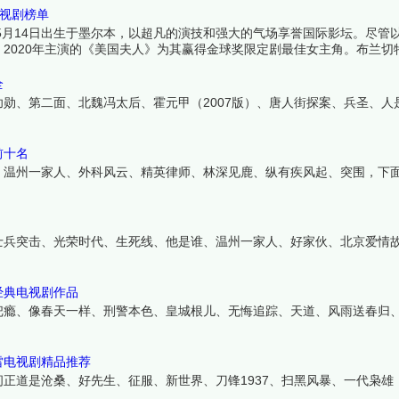
电视剧榜单
1969年5月14日出生于墨尔本，以超凡的演技和强大的气场享誉国际影坛。尽
2020年主演的《美国夫人》为其赢得金球奖限定剧最佳女主角。布兰切
精英都能完美驾驭。虽然电视剧作品不多，但每部都引发巨大反响。下面
全
勋、第二面、北魏冯太后、霍元甲（2007版）、唐人街探案、兵圣、人
前十名
、温州一家人、外科风云、精英律师、林深见鹿、纵有疾风起、突围，下
士兵突击、光荣时代、生死线、他是谁、温州一家人、好家伙、北京爱情
经典电视剧作品
把瘾、像春天一样、刑警本色、皇城根儿、无悔追踪、天道、风雨送春归
雷电视剧精品推荐
正道是沧桑、好先生、征服、新世界、刀锋1937、扫黑风暴、一代枭雄