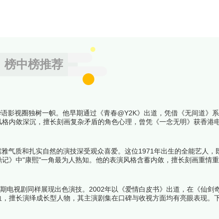
榜中榜推荐
华语影视圈独树一帜。他早期通过《青春@Y2K》出道，凭借《无间道》
风格内敛深沉，擅长刻画复杂矛盾的角色心理，曾凭《一念无明》获香港
盖青春偶像、都市情感等题材，从角色突破性、制作水准、观众口碑等维度
儒雅气质和扎实自然的演技深受观众喜爱。这位1971年出生的全能艺人，
记》中"康熙"一角最为人熟知。他的表演风格含蓄内敛，擅长刻画重情
余。曾获TVB"我最喜爱的电视角色"等多项荣誉。下面跟着榜中榜编辑
期电视剧同样展现出色演技。2002年以《爱情白皮书》出道，在《仙剑
血，擅长演绎成长型人物，其主演剧集在口碑与收视方面均有亮眼表现。