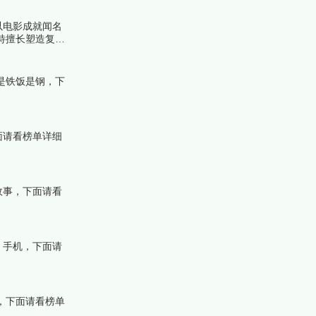
管以电影成就闻名
特擅长塑造复杂
跟着榜中榜编辑
是铁饭是钢，下
面请看榜单详细
故事，下面请看
、手机，下面请
，下面请看榜单