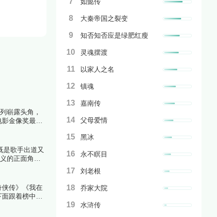
7
如懿传
8
大秦帝国之裂变
9
知否知否应是绿肥红瘦
10
灵魂摆渡
11
以家人之名
12
镇魂
13
嘉南传
系列崭露头角，
14
父母爱情
电影金像奖最佳
解析上榜理由。
15
黑冰
既是歌手出道又
16
永不瞑目
重义的正面角
一起来看看详细
17
刘老根
奇侠传》《我在
18
乔家大院
下面跟着榜中榜
19
水浒传