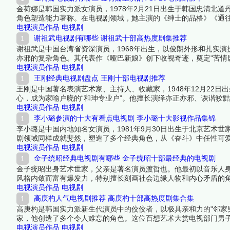
金荷娜是韩国实力派女演员，1978年2月21日出生于韩国忠清北
角色塑造能力著称。在电视剧领域，她主演的《绅士的品格》《通往
荣。其温暖知性的形象和扎实的演技功底，使她成为韩国中生代女
电视演员作品
电视剧
谢祖武电视剧有哪些 谢祖武十部高热度剧集推荐
谢祖武是中国台湾省资深演员，1968年出生，以俊朗外形和扎实
亦邪的复杂角色。其代表作《哑巴新娘》创下收视奇迹，奠定"苦情
获中高龄观众热烈反响。下面跟着榜中榜编辑一起来看看详细名单
电视演员作品
电视剧
王刚经典电视剧盘点 王刚十部电视剧推荐
王刚是中国著名表演艺术家、主持人、收藏家，1948年12月22
心，成为家喻户晓的“和珅专业户”。他擅长演绎亦正亦邪、诙谐狡
佳男配角、全国德艺双馨电视艺术工作者等荣誉，并多次主持央视
电视演员作品
电视剧
之作。下面跟着榜中榜编辑一起来看看详细名单吧！
李小璐参演的十大有看点电视剧 李小璐十大影视作品集锦
李小璐是中国内地知名女演员，1981年9月30日出生于北京艺术
剧领域同样成就斐然，塑造了多个经典角色，从《奋斗》中任性可
材。尽管近年因个人生活引发争议，但其早期电视剧作品仍具有广
电视演员作品
电视剧
金子统昭经典电视剧有哪些 金子统昭十部最经典的电视剧
金子统昭出身艺术世家，父亲是著名演员渡哲也。他最初以音乐人
风格内敛而富有爆发力，特别擅长刻画社会边缘人物和内心矛盾的
认可，是日本影视圈不可或缺的个性派演员。
电视演员作品
电视剧
高庚杓人气电视剧推荐 高庚杓十部高热度剧集合集
高庚杓是韩国实力派新生代演员中的佼佼者，以极具亲和力的"邻家男
家，他创造了多个令人难忘的角色。这位百想艺术大赏电视部门男子
与观众缘兼具的代表。下面跟着榜中榜编辑一起来看看详细名单吧
电视演员作品
电视剧