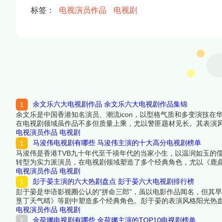
标签：
电视演员作品
电视剧
余文乐六大电视剧作品 余文乐六大电视剧作品集锦
余文乐是中国香港知名演员、潮流icon，以型格气质和多变演技在
在电视剧领域虽作品不多但质量上乘，尤以警匪题材见长。其表演
男主角提名。本文将推荐余文乐主演的6部电视剧（含客串），涵
电视演员作品
电视剧
下面跟着榜中榜编辑一起来看看详细名单吧！
马浚伟电视剧有哪些 马浚伟主演的十大高分电视剧榜单
马浚伟是香港TVB九十年代至千禧年代的当家小生，以温润如玉的
转型为实力派演员，在电视剧领域塑造了多个经典角色，尤以《鹿鼎
色，无论是古装剧中的帝王将相，还是现代剧中的专业人士都游刃有
电视演员作品
电视剧
名单吧！
彭于晏主演的六大热剧盘点 彭于晏六大电视剧排行榜
彭于晏是华语影视圈公认的"拼命三郎"，虽以电影作品闻名，但其早
垦丁天气晴》等剧中塑造多个经典角色。彭于晏的表演风格阳光热
编辑一起来看看详细名单吧！
电视演员作品
电视剧
金荷娜电视剧有哪些 金荷娜主演的TOP10电视剧榜单