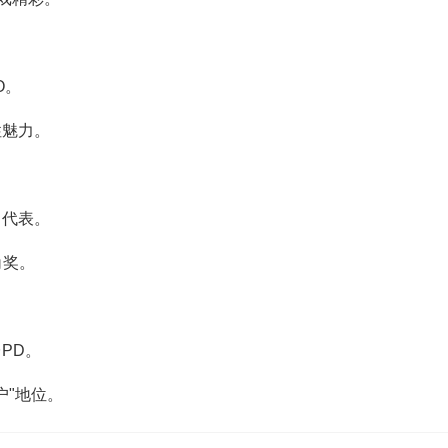
O。
性魅力。
司代表。
角奖。
PD。
户"地位。