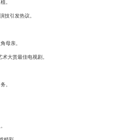
王植。
派演技引发热议。
主角母亲。
想艺术大赏最佳电视剧。
常务。
。
人。
谋戏精彩。