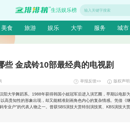
生活娱乐榜
美食
旅游
娱乐
大学
服务
城市
些 金成铃10部最经典的电视剧
供
举报反馈>>
版权声明
于汉阳大学舞蹈系。1988年获得韩国小姐冠军后进入演艺圈，早期以电影
，常以高贵知性的形象出现，却又能精准刻画角色内心的复杂情感。凭借《
"妈妈专业户"的代表人物之一。曾获SBS演技大赏特别演技奖、KBS演技大