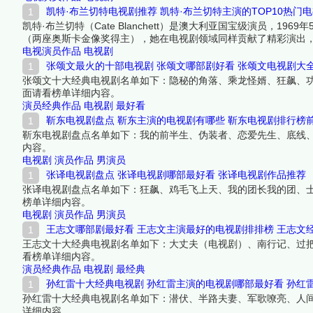
凯特·布兰切特电视剧推荐 凯特·布兰切特主演的TOP10热门
凯特·布兰切特（Cate Blanchett）是澳大利亚国宝级演员，
（两座奥斯卡金像奖得主），她在电视剧领域同样贡献了精彩演出，
强势的女性角色，表演风格极具张力和层次感，从历史人物到现代
电视演员作品
电视剧
一起来看看详细名单吧！
张颂文最火的十部电视剧 张颂文哪部剧好看 张颂文电视剧大
张颂文十大经典电视剧名单如下：隐秘的角落、乘龙怪婿、狂飙、功
面请看榜单详细内容。
演员经典作品
电视剧
最好看
靳东电视剧盘点 靳东主演的电视剧有哪些 靳东电视剧排行榜
靳东电视剧盘点名单如下：我的前半生、伪装者、恋爱先生、底线
内容。
电视剧
演员作品
男演员
张译电视剧盘点 张译电视剧哪部最好看 张译电视剧作品推荐
张译电视剧盘点名单如下：狂飙、鸡毛飞上天、我的团长我的团、
榜单详细内容。
电视剧
演员作品
男演员
王志文哪部剧最好看 王志文主演最好的电视剧排排榜 王志文
王志文十大经典电视剧名单如下：大丈夫（电视剧）、南行记、过
看榜单详细内容。
演员经典作品
电视剧
最经典
孙红雷十大经典电视剧 孙红雷主演的电视剧哪部最好看 孙红
孙红雷十大经典电视剧名单如下：潜伏、半路夫妻、军歌嘹亮、人间
详细内容。