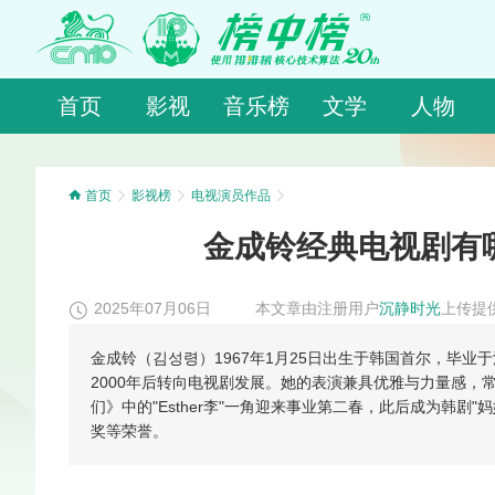
首页
影视
音乐榜
文学
人物
首页
影视榜
电视演员作品
金成铃经典电视剧有哪
2025年07月06日
本文章由注册用户
沉静时光
上传提
金成铃（김성령）1967年1月25日出生于韩国首尔，毕业
2000年后转向电视剧发展。她的表演兼具优雅与力量感
们》中的"Esther李"一角迎来事业第二春，此后成为韩剧
奖等荣誉。