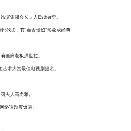
演集团会长夫人Esther李。
评分8.0，其"毒舌贵妇"形象成经典。
饰演画廊老板洪世拉。
百想艺术大赏最佳电视剧提名。
财阀夫人高尚雅。
，网络话题度爆表。