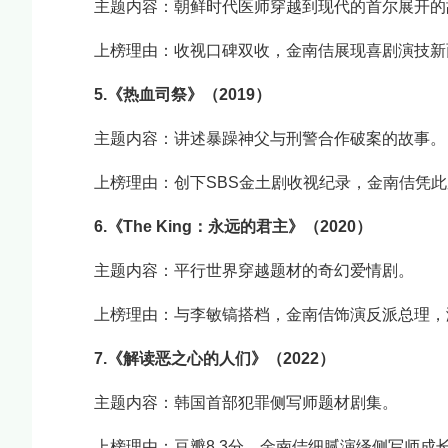
主题内容：朝鲜时代医师穿越到现代的首尔展开的
上榜理由：收视口碑双收，金南佶展现喜剧演技新
5.《热血司祭》（2019）
主题内容：讲述暴躁神父与刑警合作破案的故事。
上榜理由：创下SBS金土剧收视纪录，金南佶凭此
6.《The King：永远的君主》（2020）
主题内容：平行世界穿越题材的奇幻爱情剧。
上榜理由：与李敏镐搭档，金南佶饰演反派总理，
7.《解读恶之心的人们》（2022）
主题内容：韩国首部犯罪侧写师题材剧集。
上榜理由：豆瓣8.3分，金南佶细腻演绎侧写师成