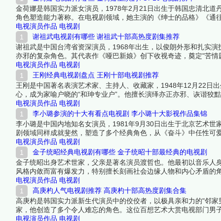
金荷娜是韩国实力派女演员，1978年2月21日出生于韩国忠清北
角色塑造能力著称。在电视剧领域，她主演的《绅士的品格》《通往
荣。其温暖知性的形象和扎实的演技功底，使她成为韩国中生代女
电视演员作品
电视剧
谢祖武电视剧有哪些 谢祖武十部高热度剧集推荐
谢祖武是中国台湾省资深演员，1968年出生，以俊朗外形和扎实
亦邪的复杂角色。其代表作《哑巴新娘》创下收视奇迹，奠定"苦情
获中高龄观众热烈反响。下面跟着榜中榜编辑一起来看看详细名单
电视演员作品
电视剧
王刚经典电视剧盘点 王刚十部电视剧推荐
王刚是中国著名表演艺术家、主持人、收藏家，1948年12月22
心，成为家喻户晓的“和珅专业户”。他擅长演绎亦正亦邪、诙谐狡
佳男配角、全国德艺双馨电视艺术工作者等荣誉，并多次主持央视
电视演员作品
电视剧
之作。下面跟着榜中榜编辑一起来看看详细名单吧！
李小璐参演的十大有看点电视剧 李小璐十大影视作品集锦
李小璐是中国内地知名女演员，1981年9月30日出生于北京艺术
剧领域同样成就斐然，塑造了多个经典角色，从《奋斗》中任性可
材。尽管近年因个人生活引发争议，但其早期电视剧作品仍具有广
电视演员作品
电视剧
金子统昭经典电视剧有哪些 金子统昭十部最经典的电视剧
金子统昭出身艺术世家，父亲是著名演员渡哲也。他最初以音乐人
风格内敛而富有爆发力，特别擅长刻画社会边缘人物和内心矛盾的
认可，是日本影视圈不可或缺的个性派演员。
电视演员作品
电视剧
高庚杓人气电视剧推荐 高庚杓十部高热度剧集合集
高庚杓是韩国实力派新生代演员中的佼佼者，以极具亲和力的"邻家男
家，他创造了多个令人难忘的角色。这位百想艺术大赏电视部门男子
与观众缘兼具的代表。下面跟着榜中榜编辑一起来看看详细名单吧
电视演员作品
电视剧