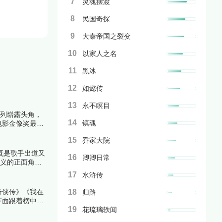
7
灵魂摆渡
8
民国奇探
9
大秦帝国之裂变
10
以家人之名
11
黑冰
12
如懿传
13
永不瞑目
系列崭露头角，
14
镇魂
电影金像奖最佳
解析上榜理由。
15
乔家大院
既是歌手出道又
16
卿卿日常
重义的正面角
一起来看看详细
17
水浒传
奇侠传》《我在
18
归路
下面跟着榜中榜
19
花琉璃轶闻