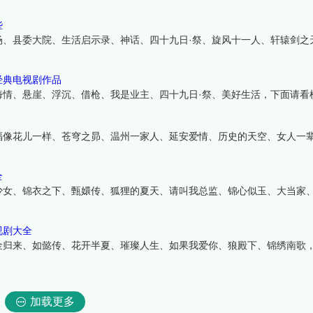
些
场、县委大院、生活启示录、神话、四十九日·祭、旋风十一人、轩辕剑之
经典电视剧作品
海情、悬崖、浮沉、借枪、我是业主、四十九日·祭、美好生活，下面请看
福像花儿一样、苍穹之昴、温州一家人、延安爱情、历史的天空、女人一
全
少女、锦衣之下、甄嬛传、狐狸的夏天、请叫我总监、锦心似玉、大当家
视剧大全
金归来、如懿传、花开半夏、璀璨人生、如果我爱你、狼殿下、锦绣南歌
加载更多