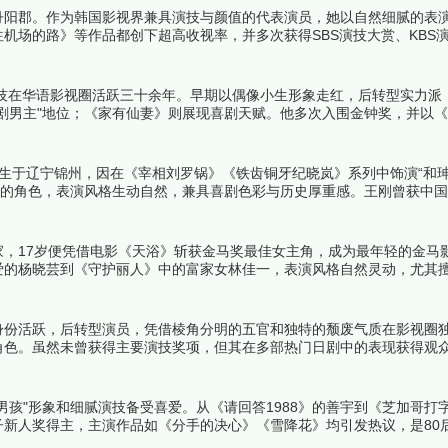
道丹阳郡。作为韩国影视界兼具演技与颜值的代表演员，她以自然细腻的表
机场的路》等作品都创下超高收视率，并多次获得SBS演技大赏、KBS
演员中的佼佼者。下面跟着榜中榜编辑一起来看看详细名单吧！
演技在华语影视圈活跃三十余年。早期以偶像小生形象走红，后转型实力派
剧男主"地位；《家有仙妻》则展现喜剧天赋。他多次入围金钟奖，并以
吧！
日出生于辽宁锦州，因在《宰相刘罗锅》《铁齿铜牙纪晓岚》系列中饰演“和珅
黠的角色，表演风格生动自然，兼具喜剧色彩与历史厚重感。王刚曾获中
春晚。其主演的《铁齿铜牙纪晓岚》《梦断紫禁城》等剧集均创下超高收
世家，17岁便凭借电影《天浴》斩获金马奖最佳女主角，成为最年轻的金马
爱的杨晓芸到《守护丽人》中的富家女林佳一，表演风格自然灵动，尤其
泛影响力。下面跟着榜中榜编辑一起来看看详细名单吧！
身份活跃，后转型演员，凭借棱角分明的五官和独特的颓废气质在影视圈
角色。虽然未曾获得主要演技奖项，但其在多部热门日剧中的表现获得观
孩"形象和细腻演技备受喜爱。从《请回答1988》的善宇到《芝加哥打
新人奖得主，主演作品如《分手的决心》《雪降花》均引发热议，是80
！