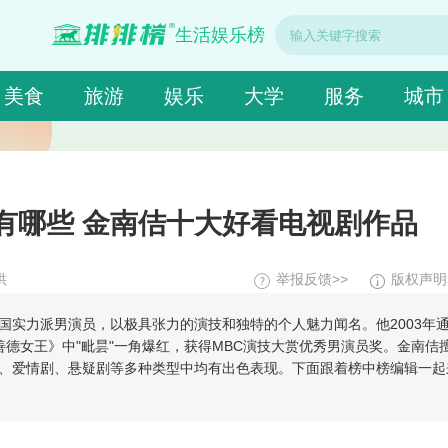
生活娱乐榜
美食
旅游
娱乐
大学
服务
城市
有哪些 金南佶十大好看电视剧作品
供
举报反馈>>
版权声明
韩国实力派男演员，以极具张力的演技和独特的个人魅力闻名。他2003年
《善德女王》中"毗昙"一角爆红，获得MBC演技大赏优秀男演员奖。金南佶
、爱情剧、悬疑剧等多种类型中均有出色表现。下面跟着榜中榜编辑一起