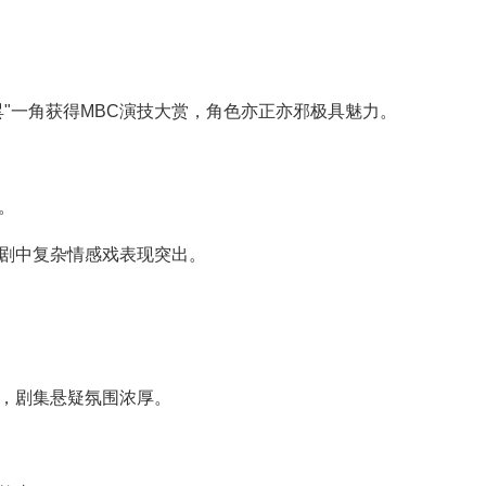
昙"一角获得MBC演技大赏，角色亦正亦邪极具魅力。
。
剧中复杂情感戏表现突出。
，剧集悬疑氛围浓厚。