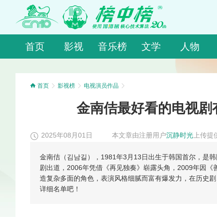
首页
影视
音乐榜
文学
人物
首页
影视榜
电视演员作品
金南佶最好看的电视剧
2025年08月01日
本文章由注册用户
沉静时光
上传提
金南佶（김남길），1981年3月13日出生于韩国首尔，是
剧出道，2006年凭借《再见独奏》崭露头角，2009年因
造复杂多面的角色，表演风格细腻而富有爆发力，在历史剧
详细名单吧！