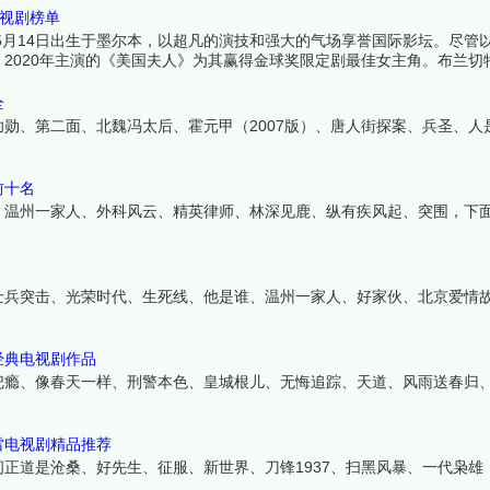
电视剧榜单
1969年5月14日出生于墨尔本，以超凡的演技和强大的气场享誉国际影坛。尽
2020年主演的《美国夫人》为其赢得金球奖限定剧最佳女主角。布兰切
精英都能完美驾驭。虽然电视剧作品不多，但每部都引发巨大反响。下面
全
勋、第二面、北魏冯太后、霍元甲（2007版）、唐人街探案、兵圣、人
前十名
、温州一家人、外科风云、精英律师、林深见鹿、纵有疾风起、突围，下
士兵突击、光荣时代、生死线、他是谁、温州一家人、好家伙、北京爱情
经典电视剧作品
把瘾、像春天一样、刑警本色、皇城根儿、无悔追踪、天道、风雨送春归
雷电视剧精品推荐
正道是沧桑、好先生、征服、新世界、刀锋1937、扫黑风暴、一代枭雄