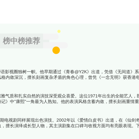
榜中榜推荐
华语影视圈独树一帜。他早期通过《青春@Y2K》出道，凭借《无间道》
风格内敛深沉，擅长刻画复杂矛盾的角色心理，曾凭《一念无明》获香港
盖青春偶像、都市情感等题材，从角色突破性、制作水准、观众口碑等维度
儒雅气质和扎实自然的演技深受观众喜爱。这位1971年出生的全能艺人，
记》中"康熙"一角最为人熟知。他的表演风格含蓄内敛，擅长刻画重情
余。曾获TVB"我最喜爱的电视角色"等多项荣誉。下面跟着榜中榜编辑
期电视剧同样展现出色演技。2002年以《爱情白皮书》出道，在《仙剑
血，擅长演绎成长型人物，其主演剧集在口碑与收视方面均有亮眼表现。