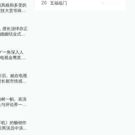
20
五福临门
演风格和多变的
演技大赏等殊
，擅长演绎亦正
《婚姻结业式》
”一角深入人
国电视金鹰奖最
视率，成为经典
影后。她在电视
擅长都市情感题
独树一帜。表演
众与评论界一致
字机》的畅销作
后男演员中演技