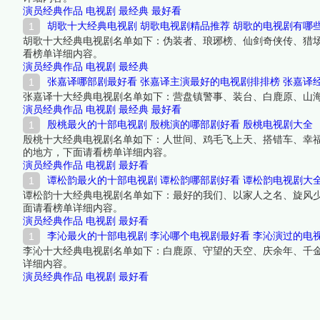
演员经典作品
电视剧
最经典
最好看
胡歌十大经典电视剧 胡歌电视剧精品推荐 胡歌的电视剧有哪
胡歌十大经典电视剧名单如下：伪装者、琅琊榜、仙剑奇侠传、猎
看榜单详细内容。
演员经典作品
电视剧
最经典
张嘉译哪部剧最好看 张嘉译主演最好的电视剧排排榜 张嘉译
张嘉译十大经典电视剧名单如下：营盘镇警事、装台、白鹿原、山
演员经典作品
电视剧
最经典
最好看
殷桃最火的十部电视剧 殷桃演的哪部剧好看 殷桃电视剧大全
殷桃十大经典电视剧名单如下：人世间、鸡毛飞上天、搭错车、幸
的地方，下面请看榜单详细内容。
演员经典作品
电视剧
最好看
谭松韵最火的十部电视剧 谭松韵哪部剧好看 谭松韵电视剧大
谭松韵十大经典电视剧名单如下：最好的我们、以家人之名、旋风
面请看榜单详细内容。
演员经典作品
电视剧
最好看
李沁最火的十部电视剧 李沁哪个电视剧最好看 李沁演过的电
李沁十大经典电视剧名单如下：白鹿原、守望的天空、庆余年、千
详细内容。
演员经典作品
电视剧
最好看