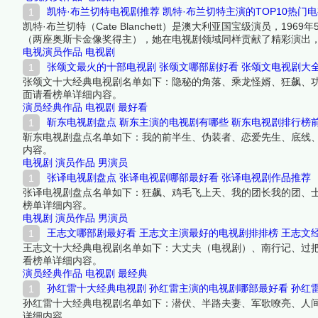
凯特·布兰切特电视剧推荐 凯特·布兰切特主演的TOP10热门
凯特·布兰切特（Cate Blanchett）是澳大利亚国宝级演员，
（两座奥斯卡金像奖得主），她在电视剧领域同样贡献了精彩演出，
强势的女性角色，表演风格极具张力和层次感，从历史人物到现代
电视演员作品
电视剧
一起来看看详细名单吧！
张颂文最火的十部电视剧 张颂文哪部剧好看 张颂文电视剧大
张颂文十大经典电视剧名单如下：隐秘的角落、乘龙怪婿、狂飙、功
面请看榜单详细内容。
演员经典作品
电视剧
最好看
靳东电视剧盘点 靳东主演的电视剧有哪些 靳东电视剧排行榜
靳东电视剧盘点名单如下：我的前半生、伪装者、恋爱先生、底线
内容。
电视剧
演员作品
男演员
张译电视剧盘点 张译电视剧哪部最好看 张译电视剧作品推荐
张译电视剧盘点名单如下：狂飙、鸡毛飞上天、我的团长我的团、
榜单详细内容。
电视剧
演员作品
男演员
王志文哪部剧最好看 王志文主演最好的电视剧排排榜 王志文
王志文十大经典电视剧名单如下：大丈夫（电视剧）、南行记、过
看榜单详细内容。
演员经典作品
电视剧
最经典
孙红雷十大经典电视剧 孙红雷主演的电视剧哪部最好看 孙红
孙红雷十大经典电视剧名单如下：潜伏、半路夫妻、军歌嘹亮、人间
详细内容。