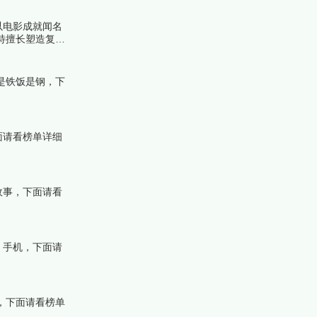
管以电影成就闻名
特擅长塑造复杂
跟着榜中榜编辑
是铁饭是钢，下
面请看榜单详细
故事，下面请看
、手机，下面请
，下面请看榜单