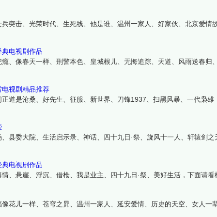
士兵突击、光荣时代、生死线、他是谁、温州一家人、好家伙、北京爱情
经典电视剧作品
把瘾、像春天一样、刑警本色、皇城根儿、无悔追踪、天道、风雨送春归
雷电视剧精品推荐
正道是沧桑、好先生、征服、新世界、刀锋1937、扫黑风暴、一代枭雄
些
场、县委大院、生活启示录、神话、四十九日·祭、旋风十一人、轩辕剑之
经典电视剧作品
海情、悬崖、浮沉、借枪、我是业主、四十九日·祭、美好生活，下面请看
福像花儿一样、苍穹之昴、温州一家人、延安爱情、历史的天空、女人一