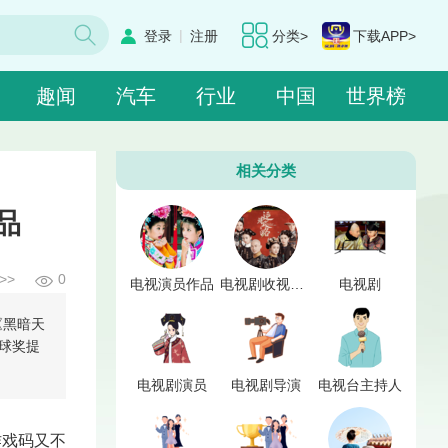
|
登录
注册
分类>
下载APP>
趣闻
汽车
行业
中国
世界榜
相关分类
品
>>
0
电视演员作品
电视剧收视点击率
电视剧
《黑暗天
球奖提
电视剧演员
电视剧导演
电视台主持人
作戏码又不