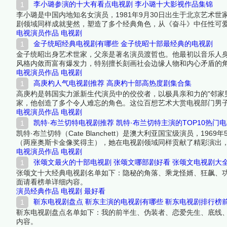
之作。下面跟着榜中榜编辑一起来看看详细名单吧！
李小璐参演的十大有看点电视剧 李小璐十大影视作品集锦
李小璐是中国内地知名女演员，1981年9月30日出生于北京艺术
剧领域同样成就斐然，塑造了多个经典角色，从《奋斗》中任性可
材。尽管近年因个人生活引发争议，但其早期电视剧作品仍具有广
电视演员作品
电视剧
金子统昭经典电视剧有哪些 金子统昭十部最经典的电视剧
金子统昭出身艺术世家，父亲是著名演员渡哲也。他最初以音乐人
风格内敛而富有爆发力，特别擅长刻画社会边缘人物和内心矛盾的
认可，是日本影视圈不可或缺的个性派演员。
电视演员作品
电视剧
高庚杓人气电视剧推荐 高庚杓十部高热度剧集合集
高庚杓是韩国实力派新生代演员中的佼佼者，以极具亲和力的"邻家男
家，他创造了多个令人难忘的角色。这位百想艺术大赏电视部门男子
与观众缘兼具的代表。下面跟着榜中榜编辑一起来看看详细名单吧
电视演员作品
电视剧
凯特·布兰切特电视剧推荐 凯特·布兰切特主演的TOP10热门
凯特·布兰切特（Cate Blanchett）是澳大利亚国宝级演员，
（两座奥斯卡金像奖得主），她在电视剧领域同样贡献了精彩演出，
强势的女性角色，表演风格极具张力和层次感，从历史人物到现代
电视演员作品
电视剧
一起来看看详细名单吧！
张颂文最火的十部电视剧 张颂文哪部剧好看 张颂文电视剧大
张颂文十大经典电视剧名单如下：隐秘的角落、乘龙怪婿、狂飙、功
面请看榜单详细内容。
演员经典作品
电视剧
最好看
靳东电视剧盘点 靳东主演的电视剧有哪些 靳东电视剧排行榜
靳东电视剧盘点名单如下：我的前半生、伪装者、恋爱先生、底线
内容。