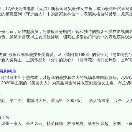
世家，17岁便凭借电影《天浴》斩获金马奖最佳女主角，成为最年轻的金马
爱的杨晓芸到《守护丽人》中的富家女林佳一，表演风格自然灵动，尤其
泛影响力。下面跟着榜中榜编辑一起来看看详细名单吧！
身份活跃，后转型演员，凭借棱角分明的五官和独特的颓废气质在影视圈
角色。虽然未曾获得主要演技奖项，但其在多部热门日剧中的表现获得观
孩"形象和细腻演技备受喜爱。从《请回答1988》的善宇到《芝加哥打
新人奖得主，主演作品如《分手的决心》《雪降花》均引发热议，是80
！
电视剧榜单
1969年5月14日出生于墨尔本，以超凡的演技和强大的气场享誉国际影坛。尽
2020年主演的《美国夫人》为其赢得金球奖限定剧最佳女主角。布兰切
精英都能完美驾驭。虽然电视剧作品不多，但每部都引发巨大反响。下面
全
勋、第二面、北魏冯太后、霍元甲（2007版）、唐人街探案、兵圣、人
前十名
、温州一家人、外科风云、精英律师、林深见鹿、纵有疾风起、突围，下