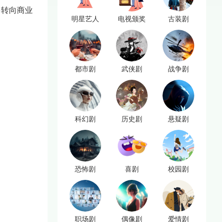
多转向商业
明星艺人
电视颁奖
古装剧
都市剧
武侠剧
战争剧
科幻剧
历史剧
悬疑剧
恐怖剧
喜剧
校园剧
职场剧
偶像剧
爱情剧