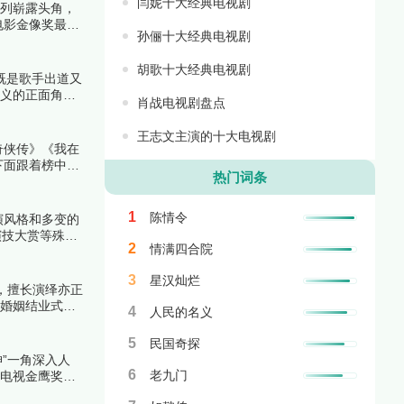
闫妮十大经典电视剧
系列崭露头角，
电影金像奖最佳
孙俪十大经典电视剧
解析上榜理由。
胡歌十大经典电视剧
既是歌手出道又
重义的正面角
肖战电视剧盘点
一起来看看详细
王志文主演的十大电视剧
奇侠传》《我在
下面跟着榜中榜
热门词条
1
陈情令
演风格和多变的
演技大赏等殊
2
情满四合院
3
星汉灿烂
，擅长演绎亦正
《婚姻结业式》
4
人民的名义
5
民国奇探
”一角深入人
6
老九门
国电视金鹰奖最
视率，成为经典