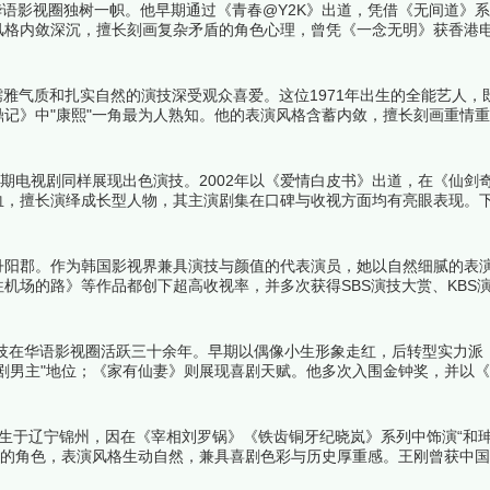
华语影视圈独树一帜。他早期通过《青春@Y2K》出道，凭借《无间道》
风格内敛深沉，擅长刻画复杂矛盾的角色心理，曾凭《一念无明》获香港
盖青春偶像、都市情感等题材，从角色突破性、制作水准、观众口碑等维度
儒雅气质和扎实自然的演技深受观众喜爱。这位1971年出生的全能艺人，
记》中"康熙"一角最为人熟知。他的表演风格含蓄内敛，擅长刻画重情
余。曾获TVB"我最喜爱的电视角色"等多项荣誉。下面跟着榜中榜编辑
期电视剧同样展现出色演技。2002年以《爱情白皮书》出道，在《仙剑
血，擅长演绎成长型人物，其主演剧集在口碑与收视方面均有亮眼表现。
道丹阳郡。作为韩国影视界兼具演技与颜值的代表演员，她以自然细腻的表
机场的路》等作品都创下超高收视率，并多次获得SBS演技大赏、KBS
演员中的佼佼者。下面跟着榜中榜编辑一起来看看详细名单吧！
演技在华语影视圈活跃三十余年。早期以偶像小生形象走红，后转型实力派
剧男主"地位；《家有仙妻》则展现喜剧天赋。他多次入围金钟奖，并以
吧！
日出生于辽宁锦州，因在《宰相刘罗锅》《铁齿铜牙纪晓岚》系列中饰演“和珅
黠的角色，表演风格生动自然，兼具喜剧色彩与历史厚重感。王刚曾获中
春晚。其主演的《铁齿铜牙纪晓岚》《梦断紫禁城》等剧集均创下超高收