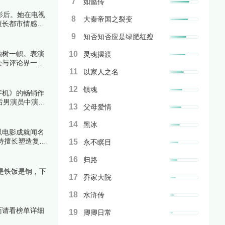
7
如懿传
影后。她在电视
8
大秦帝国之裂变
擅长都市情感题
9
知否知否应是绿肥红瘦
独树一帜。表演
10
灵魂摆渡
众与评论界一致
11
以家人之名
12
镇魂
字机》的畅销作
后男演员中演技
13
父母爱情
14
黑冰
管以电影成就闻名
特擅长塑造复杂
15
永不瞑目
跟着榜中榜编辑
16
归路
是铁饭是钢，下
17
乔家大院
18
水浒传
面请看榜单详细
19
卿卿日常