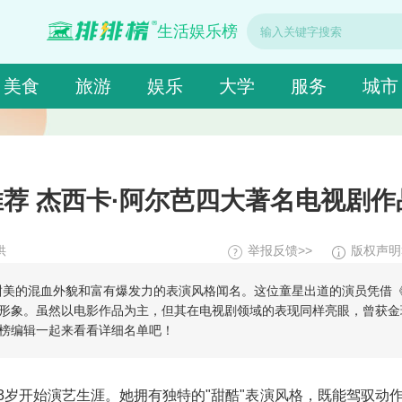
生活娱乐榜
美食
旅游
娱乐
大学
服务
城市
荐 杰西卡·阿尔芭四大著名电视剧作
供
举报反馈>>
版权声明
甜美的混血外貌和富有爆发力的表演风格闻名。这位童星出道的演员凭借
形象。虽然以电影作品为主，但其在电视剧领域的表现同样亮眼，曾获金
榜编辑一起来看看详细名单吧！
，13岁开始演艺生涯。她拥有独特的"甜酷"表演风格，既能驾驭动