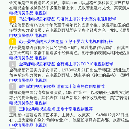
余文乐是中国香港知名演员、潮流icon，以型格气质和多变演技在
在电视剧领域虽作品不多但质量上乘，尤以警匪题材见长。其表演
男主角提名。本文将推荐余文乐主演的6部电视剧（含客串），涵
电视演员作品
电视剧
下面跟着榜中榜编辑一起来看看详细名单吧！
马浚伟电视剧有哪些 马浚伟主演的十大高分电视剧榜单
马浚伟是香港TVB九十年代至千禧年代的当家小生，以温润如玉的
转型为实力派演员，在电视剧领域塑造了多个经典角色，尤以《鹿鼎
色，无论是古装剧中的帝王将相，还是现代剧中的专业人士都游刃有
电视演员作品
电视剧
名单吧！
彭于晏主演的六大热剧盘点 彭于晏六大电视剧排行榜
彭于晏是华语影视圈公认的"拼命三郎"，虽以电影作品闻名，但其早
垦丁天气晴》等剧中塑造多个经典角色。彭于晏的表演风格阳光热
编辑一起来看看详细名单吧！
电视演员作品
电视剧
金荷娜电视剧有哪些 金荷娜主演的TOP10电视剧榜单
金荷娜是韩国实力派女演员，1978年2月21日出生于韩国忠清北
角色塑造能力著称。在电视剧领域，她主演的《绅士的品格》《通往
荣。其温暖知性的形象和扎实的演技功底，使她成为韩国中生代女
电视演员作品
电视剧
谢祖武电视剧有哪些 谢祖武十部高热度剧集推荐
谢祖武是中国台湾省资深演员，1968年出生，以俊朗外形和扎实
亦邪的复杂角色。其代表作《哑巴新娘》创下收视奇迹，奠定"苦情
获中高龄观众热烈反响。下面跟着榜中榜编辑一起来看看详细名单
电视演员作品
电视剧
王刚经典电视剧盘点 王刚十部电视剧推荐
王刚是中国著名表演艺术家、主持人、收藏家，1948年12月22
心，成为家喻户晓的“和珅专业户”。他擅长演绎亦正亦邪、诙谐狡
佳男配角、全国德艺双馨电视艺术工作者等荣誉，并多次主持央视
电视演员作品
电视剧