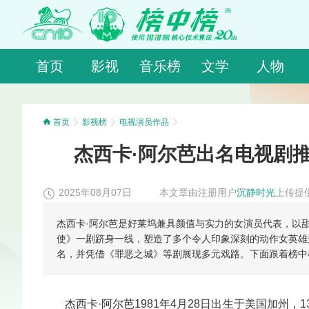
首页
影视
音乐榜
文学
人物
首页
影视榜
电视演员作品
杰西卡·阿尔芭出名电视剧推
2025年08月07日
本文章由注册用户
沉静时光
上传提
杰西卡·阿尔芭是好莱坞兼具颜值与实力的女演员代表，以
使》一剧跻身一线，塑造了多个令人印象深刻的动作女英雄
名，并凭借《罪恶之城》等剧展现多元戏路。下面跟着榜中
杰西卡·阿尔芭1981年4月28日出生于美国加州