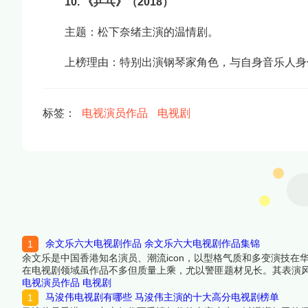
10. 《乒乓》（2018）
主题：松下奈绪主演的温情剧。
上榜理由：特别出演钢琴家角色，与自身音乐人身
标签：
电视演员作品
电视剧
余文乐六大电视剧作品 余文乐六大电视剧作品集锦
余文乐是中国香港知名演员、潮流icon，以型格气质和多变演技在
在电视剧领域虽作品不多但质量上乘，尤以警匪题材见长。其表演
男主角提名。本文将推荐余文乐主演的6部电视剧（含客串），涵
电视演员作品
电视剧
下面跟着榜中榜编辑一起来看看详细名单吧！
马浚伟电视剧有哪些 马浚伟主演的十大高分电视剧榜单