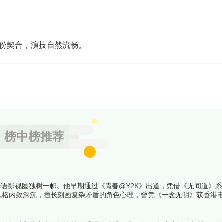
份契合，演技自然流畅。
榜中榜推荐
华语影视圈独树一帜。他早期通过《青春@Y2K》出道，凭借《无间道》
风格内敛深沉，擅长刻画复杂矛盾的角色心理，曾凭《一念无明》获香港
盖青春偶像、都市情感等题材，从角色突破性、制作水准、观众口碑等维度