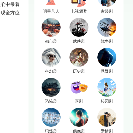
温柔中带着
明星艺人
电视颁奖
古装剧
展现全方位
都市剧
武侠剧
战争剧
科幻剧
历史剧
悬疑剧
。
恐怖剧
喜剧
校园剧
职场剧
偶像剧
爱情剧