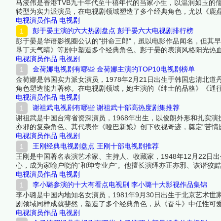
马浚伟是香港TVB九十年代至千禧年代的当家小生，以温润如玉的
转型为实力派演员，在电视剧领域塑造了多个经典角色，尤以《鹿鼎
色，无论是古装剧中的帝王将相，还是现代剧中的专业人士都游刃有
电视演员作品
电视剧
名单吧！
彭于晏主演的六大热剧盘点 彭于晏六大电视剧排行榜
彭于晏是华语影视圈公认的"拼命三郎"，虽以电影作品闻名，但其早
垦丁天气晴》等剧中塑造多个经典角色。彭于晏的表演风格阳光热
编辑一起来看看详细名单吧！
电视演员作品
电视剧
金荷娜电视剧有哪些 金荷娜主演的TOP10电视剧榜单
金荷娜是韩国实力派女演员，1978年2月21日出生于韩国忠清北
角色塑造能力著称。在电视剧领域，她主演的《绅士的品格》《通往
荣。其温暖知性的形象和扎实的演技功底，使她成为韩国中生代女
电视演员作品
电视剧
谢祖武电视剧有哪些 谢祖武十部高热度剧集推荐
谢祖武是中国台湾省资深演员，1968年出生，以俊朗外形和扎实
亦邪的复杂角色。其代表作《哑巴新娘》创下收视奇迹，奠定"苦情
获中高龄观众热烈反响。下面跟着榜中榜编辑一起来看看详细名单
电视演员作品
电视剧
王刚经典电视剧盘点 王刚十部电视剧推荐
王刚是中国著名表演艺术家、主持人、收藏家，1948年12月22
心，成为家喻户晓的“和珅专业户”。他擅长演绎亦正亦邪、诙谐狡
佳男配角、全国德艺双馨电视艺术工作者等荣誉，并多次主持央视
电视演员作品
电视剧
之作。下面跟着榜中榜编辑一起来看看详细名单吧！
李小璐参演的十大有看点电视剧 李小璐十大影视作品集锦
李小璐是中国内地知名女演员，1981年9月30日出生于北京艺术
剧领域同样成就斐然，塑造了多个经典角色，从《奋斗》中任性可
材。尽管近年因个人生活引发争议，但其早期电视剧作品仍具有广
电视演员作品
电视剧