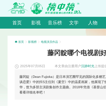
首页
影视
音乐榜
文学
人物
首页
影视榜
电视演员作品
藤冈靛哪个电视剧好
2025年07月05日
本文章由注册用户
沉静时光
上传提
藤冈靛（Dean Fujioka）是日本演艺圈罕见的国际化
谈恋爱》中的抖S主任到《夏空》中的温柔画家，他展现了
华，曾为多部主演剧集创作主题曲。2018年凭借《基督山
看看详细名单吧！