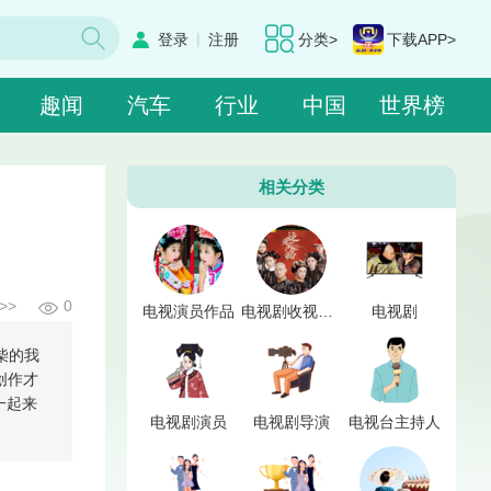
|
登录
注册
分类>
下载APP>
趣闻
汽车
行业
中国
世界榜
相关分类
>>
0
电视演员作品
电视剧收视点击率
电视剧
柴的我
创作才
一起来
电视剧演员
电视剧导演
电视台主持人