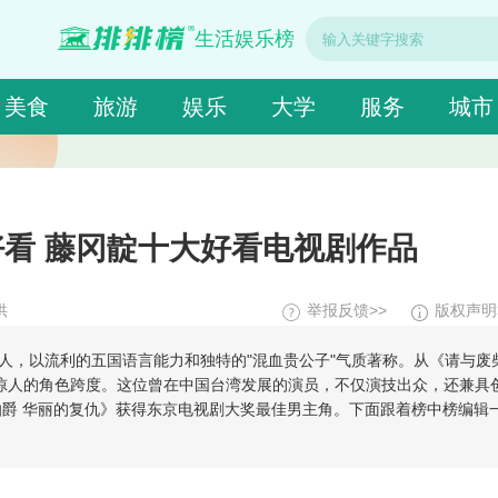
生活娱乐榜
美食
旅游
娱乐
大学
服务
城市
看 藤冈靛十大好看电视剧作品
供
举报反馈>>
版权声明
多栖艺人，以流利的五国语言能力和独特的"混血贵公子"气质著称。从《请与废
惊人的角色跨度。这位曾在中国台湾发展的演员，不仅演技出众，还兼具
伯爵 华丽的复仇》获得东京电视剧大奖最佳男主角。下面跟着榜中榜编辑