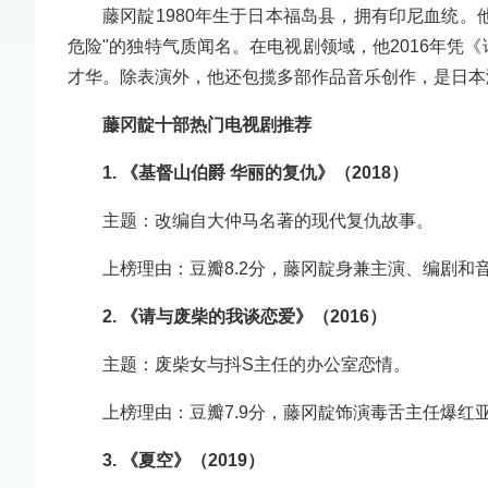
藤冈靛1980年生于日本福岛县，拥有印尼血统
危险"的独特气质闻名。在电视剧领域，他2016年凭
才华。除表演外，他还包揽多部作品音乐创作，是日本
藤冈靛十部热门电视剧推荐
1. 《基督山伯爵 华丽的复仇》（2018）
主题：改编自大仲马名著的现代复仇故事。
上榜理由：豆瓣8.2分，藤冈靛身兼主演、编剧
2. 《请与废柴的我谈恋爱》（2016）
主题：废柴女与抖S主任的办公室恋情。
上榜理由：豆瓣7.9分，藤冈靛饰演毒舌主任爆红亚
3. 《夏空》（2019）