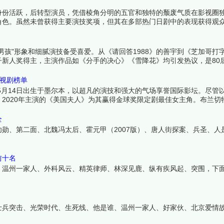
身份活跃，后转型演员，凭借棱角分明的五官和独特的颓废气质在影视圈
角色。虽然未曾获得主要演技奖项，但其在多部热门日剧中的表现获得观
孩"形象和细腻演技备受喜爱。从《请回答1988》的善宇到《芝加哥打
新人奖得主，主演作品如《分手的决心》《雪降花》均引发热议，是80
！
电视剧榜单
1969年5月14日出生于墨尔本，以超凡的演技和强大的气场享誉国际影坛。尽
2020年主演的《美国夫人》为其赢得金球奖限定剧最佳女主角。布兰切
精英都能完美驾驭。虽然电视剧作品不多，但每部都引发巨大反响。下面
全
勋、第二面、北魏冯太后、霍元甲（2007版）、唐人街探案、兵圣、人
前十名
、温州一家人、外科风云、精英律师、林深见鹿、纵有疾风起、突围，下
士兵突击、光荣时代、生死线、他是谁、温州一家人、好家伙、北京爱情