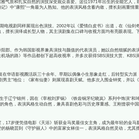
儒雅气质和扎实自然的演技深受观众喜爱。这位1971年出生的全能艺人，
记》中"康熙"一角最为人熟知。他的表演风格含蓄内敛，擅长刻画重情
余。曾获TVB"我最喜爱的电视角色"等多项荣誉。下面跟着榜中榜编辑
期电视剧同样展现出色演技。2002年以《爱情白皮书》出道，在《仙剑
血，擅长演绎成长型人物，其主演剧集在口碑与收视方面均有亮眼表现。
道丹阳郡。作为韩国影视界兼具演技与颜值的代表演员，她以自然细腻的表
机场的路》等作品都创下超高收视率，并多次获得SBS演技大赏、KBS
演员中的佼佼者。下面跟着榜中榜编辑一起来看看详细名单吧！
演技在华语影视圈活跃三十余年。早期以偶像小生形象走红，后转型实力派
剧男主"地位；《家有仙妻》则展现喜剧天赋。他多次入围金钟奖，并以
吧！
日出生于辽宁锦州，因在《宰相刘罗锅》《铁齿铜牙纪晓岚》系列中饰演“和珅
黠的角色，表演风格生动自然，兼具喜剧色彩与历史厚重感。王刚曾获中
春晚。其主演的《铁齿铜牙纪晓岚》《梦断紫禁城》等剧集均创下超高收
世家，17岁便凭借电影《天浴》斩获金马奖最佳女主角，成为最年轻的金马
爱的杨晓芸到《守护丽人》中的富家女林佳一，表演风格自然灵动，尤其
泛影响力。下面跟着榜中榜编辑一起来看看详细名单吧！