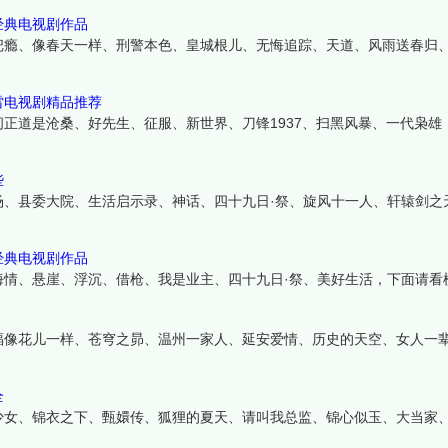
经典电视剧作品
把瘾、像春天一样、刑警本色、皇城根儿、无悔追踪、天道、风雨送春归
雷电视剧精品推荐
正道是沧桑、好先生、征服、新世界、刀锋1937、扫黑风暴、一代枭雄
些
场、县委大院、生活启示录、神话、四十九日·祭、旋风十一人、轩辕剑之
经典电视剧作品
海情、悬崖、浮沉、借枪、我是业主、四十九日·祭、美好生活，下面请看
福像花儿一样、苍穹之昴、温州一家人、延安爱情、历史的天空、女人一
全
少女、锦衣之下、甄嬛传、狐狸的夏天、请叫我总监、锦心似玉、大当家