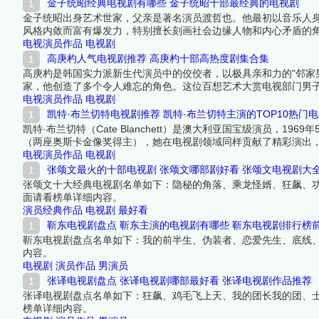
金子统昭经典电视剧有哪些 金子统昭十部最经典的电视剧
金子统昭出身艺术世家，父亲是著名演员渡哲也。他最初以音乐人
风格内敛而富有爆发力，特别擅长刻画社会边缘人物和内心矛盾的
认可，是日本影视圈不可或缺的个性派演员。
电视演员作品
电视剧
高庚杓人气电视剧推荐 高庚杓十部高热度剧集合集
高庚杓是韩国实力派新生代演员中的佼佼者，以极具亲和力的"邻家男
家，他创造了多个令人难忘的角色。这位百想艺术大赏电视部门男子
与观众缘兼具的代表。下面跟着榜中榜编辑一起来看看详细名单吧
电视演员作品
电视剧
凯特·布兰切特电视剧推荐 凯特·布兰切特主演的TOP10热门
凯特·布兰切特（Cate Blanchett）是澳大利亚国宝级演员，
（两座奥斯卡金像奖得主），她在电视剧领域同样贡献了精彩演出，
强势的女性角色，表演风格极具张力和层次感，从历史人物到现代
电视演员作品
电视剧
一起来看看详细名单吧！
张颂文最火的十部电视剧 张颂文哪部剧好看 张颂文电视剧大
张颂文十大经典电视剧名单如下：隐秘的角落、乘龙怪婿、狂飙、功
面请看榜单详细内容。
演员经典作品
电视剧
最好看
靳东电视剧盘点 靳东主演的电视剧有哪些 靳东电视剧排行榜
靳东电视剧盘点名单如下：我的前半生、伪装者、恋爱先生、底线
内容。
电视剧
演员作品
男演员
张译电视剧盘点 张译电视剧哪部最好看 张译电视剧作品推荐
张译电视剧盘点名单如下：狂飙、鸡毛飞上天、我的团长我的团、
榜单详细内容。