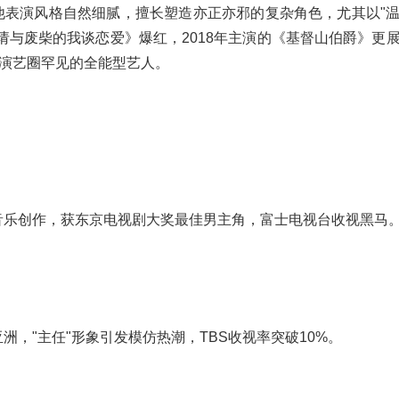
。他表演风格自然细腻，擅长塑造亦正亦邪的复杂角色，尤其以"
《请与废柴的我谈恋爱》爆红，2018年主演的《基督山伯爵》更
演艺圈罕见的全能型艺人。
和音乐创作，获东京电视剧大奖最佳男主角，富士电视台收视黑马
洲，"主任"形象引发模仿热潮，TBS收视率突破10%。