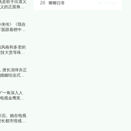
既是歌手出道又
20
卿卿日常
重义的正面角
一起来看看详细
奇侠传》《我在
下面跟着榜中榜
演风格和多变的
演技大赏等殊
，擅长演绎亦正
《婚姻结业式》
”一角深入人
国电视金鹰奖最
视率，成为经典
影后。她在电视
擅长都市情感题