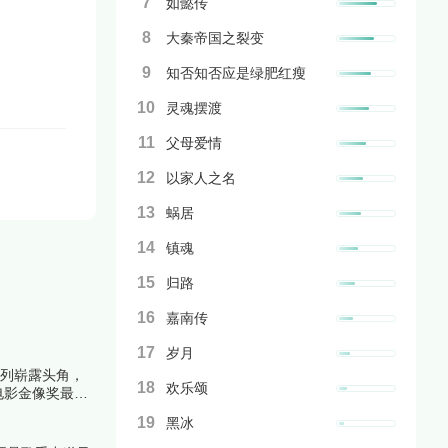
7
如懿传
8
大秦帝国之裂变
9
知否知否应是绿肥红瘦
10
灵魂摆渡
11
父母爱情
12
以家人之名
13
蜗居
14
镇魂
15
归路
16
嘉南传
17
岁月
系列崭露头角，
18
欢乐颂
电影金像奖最佳
解析上榜理由。
19
黑冰