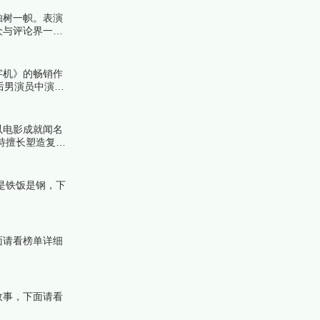
独树一帜。表演
众与评论界一致
字机》的畅销作
后男演员中演技
管以电影成就闻名
特擅长塑造复杂
跟着榜中榜编辑
是铁饭是钢，下
面请看榜单详细
故事，下面请看