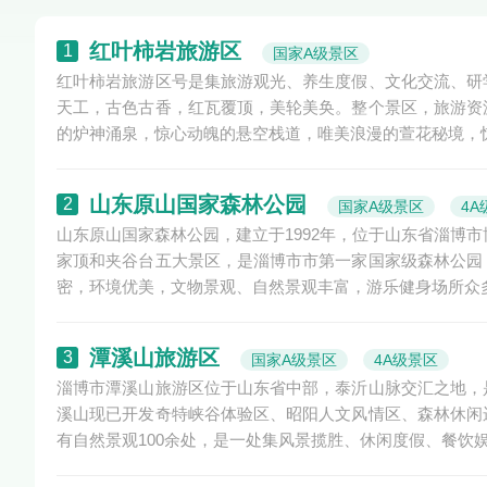
红叶柿岩旅游区
1
国家A级景区
红叶柿岩旅游区号是集旅游观光、养生度假、文化交流、研
天工，古色古香，红瓦覆顶，美轮美奂。整个景区，旅游资
的炉神涌泉，惊心动魄的悬空栈道，唯美浪漫的萱花秘境，惊
山东原山国家森林公园
2
国家A级景区
4A
山东原山国家森林公园，建立于1992年，位于山东省淄博
家顶和夹谷台五大景区，是淄博市市第一家国家级森林公园
密，环境优美，文物景观、自然景观丰富，游乐健身场所众
潭溪山旅游区
3
国家A级景区
4A级景区
淄博市潭溪山旅游区位于山东省中部，泰沂山脉交汇之地，
溪山现已开发奇特峡谷体验区、昭阳人文风情区、森林休闲
有自然景观100余处，是一处集风景揽胜、休闲度假、餐饮