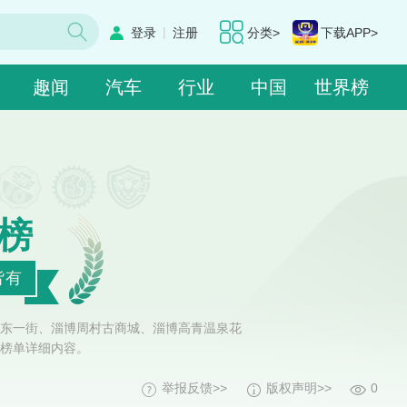
|
登录
注册
分类>
下载APP>
趣闻
汽车
行业
中国
世界榜
榜
皆有
东一街、淄博周村古商城、淄博高青温泉花
榜单详细内容。
举报反馈>>
版权声明>>
0