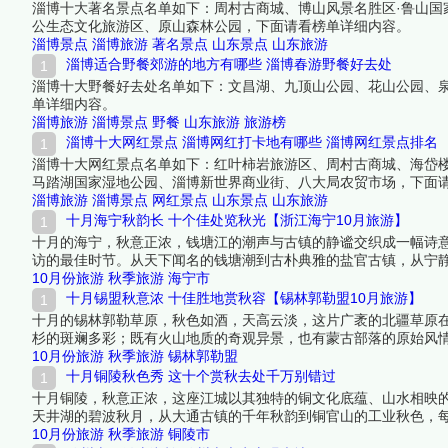
淄博十大著名景点名单如下：周村古商城、博山风景名胜区·鲁山国
公生态文化旅游区、原山森林公园，下面请看榜单详细内容。
淄博景点
淄博旅游
著名景点
山东景点
山东旅游
淄博适合野餐郊游的地方有哪些 淄博春游野餐好去处
淄博十大野餐好去处名单如下：文昌湖、九顶山公园、花山公园、
单详细内容。
淄博旅游
淄博景点
野餐
山东旅游
旅游榜
淄博十大网红景点 淄博网红打卡地有哪些 淄博网红景点排名
淄博十大网红景点名单如下：红叶柿岩旅游区、周村古商城、海岱
马踏湖国家湿地公园、淄博新世界商业街、八大局农贸市场，下面
淄博旅游
淄博景点
网红景点
山东景点
山东旅游
十月海宁秋韵长 十个佳处览秋光【浙江海宁10月旅游】
十月的海宁，秋意正浓，钱塘江的潮声与古镇的静谧交织成一幅诗
访的最佳时节。从天下闻名的钱塘潮到古朴典雅的盐官古镇，从宁
单吧！
10月份旅游
秋季旅游
海宁市
十月锡盟秋意浓 十佳胜地赏秋容【锡林郭勒盟10月旅游】
十月的锡林郭勒草原，秋色如酒，天高云淡，这片广袤的北疆草原
杉的斑斓多彩；既有火山地质的奇观异景，也有蒙古部落的原始风
心勾勒。下面跟着榜中榜编辑一起来看看详细名单吧！
10月份旅游
秋季旅游
锡林郭勒盟
十月铜陵秋色秀 这十个赏秋去处千万别错过
十月铜陵，秋意正浓，这座江城以其独特的铜文化底蕴、山水相映
天井湖的碧波秋月，从大通古镇的千年秋韵到铜官山的工业秋色，
10月份旅游
秋季旅游
铜陵市