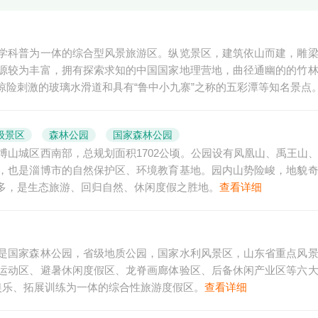
学科普为一体的综合型风景旅游区。纵览景区，建筑依山而建，雕
源较为丰富，拥有探索求知的中国国家地理营地，曲径通幽的的竹
险刺激的玻璃水滑道和具有“鲁中小九寨”之称的五彩潭等知名景点
级景区
森林公园
国家森林公园
市博山城区西南部，总规划面积1702公顷。公园设有凤凰山、禹王山
，也是淄博市的自然保护区、环境教育基地。园内山势险峻，地貌
多，是生态旅游、回归自然、休闲度假之胜地。
查看详细
是国家森林公园，省级地质公园，国家水利风景区，山东省重点风
运动区、避暑休闲度假区、龙脊画廊体验区、后备休闲产业区等六
娱乐、拓展训练为一体的综合性旅游度假区。
查看详细