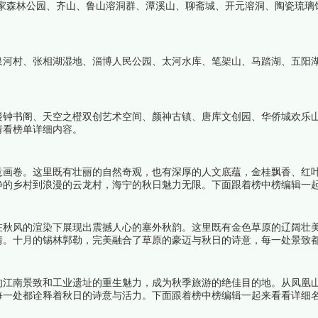
家森林公园、齐山、鲁山溶洞群、潭溪山、聊斋城、开元溶洞、陶瓷琉璃
泉河村、张相湖湿地、淄博人民公园、太河水库、笔架山、马踏湖、五阳
楼钟书阁、天空之橙双创艺术空间、颜神古镇、唐库文创园、华侨城欢乐
请看榜单详细内容。
意画卷。这里既有壮丽的自然奇观，也有深厚的人文底蕴，金桂飘香、红
静的乡村到浪漫的云龙村，海宁的秋日魅力无限。下面跟着榜中榜编辑一
在秋风的渲染下展现出震撼人心的塞外秋韵。这里既有金色草原的辽阔壮
情。十月的锡林郭勒，完美融合了草原的豪迈与秋日的诗意，每一处景致
的江南景致和工业遗址的重生魅力，成为秋季旅游的绝佳目的地。从凤凰
每一处都诠释着秋日的诗意与活力。下面跟着榜中榜编辑一起来看看详细