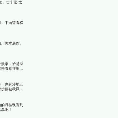
馆、古车馆·太
湖，下面请看榜
山川美术展馆、
叶漫染，恰是探
起来看看详细名
美，也有沙地云
都仿佛被秋风精
山的丹桂飘香到
名单吧！