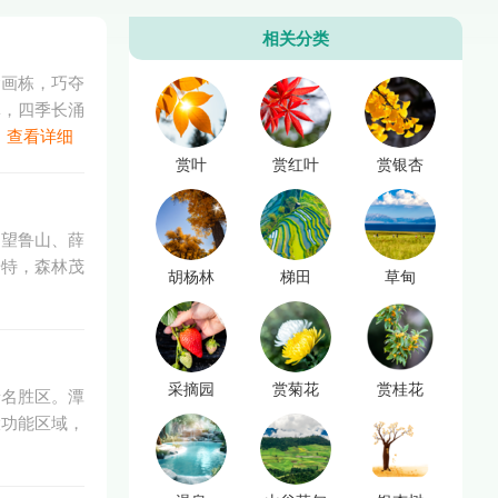
相关分类
梁画栋，巧夺
林，四季长涌
。
查看详细
赏叶
赏红叶
赏银杏
、望鲁山、薛
奇特，森林茂
胡杨林
梯田
草甸
采摘园
赏菊花
赏桂花
景名胜区。潭
大功能区域，