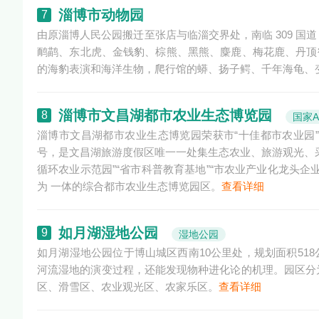
淄博市动物园
7
由原淄博人民公园搬迁至张店与临淄交界处，南临 309 
鸸鹋、东北虎、金钱豹、棕熊、黑熊、麋鹿、梅花鹿、丹顶鹤、
的海豹表演和海洋生物，爬行馆的蟒、扬子鳄、千年海龟、
淄博市文昌湖都市农业生态博览园
8
国家
淄博市文昌湖都市农业生态博览园荣获市“十佳都市农业园”
号，是文昌湖旅游度假区唯一一处集生态农业、旅游观光、
循环农业示范园”“省市科普教育基地”“市农业产业化龙头
为 一体的综合都市农业生态博览园区。
查看详细
如月湖湿地公园
9
湿地公园
如月湖湿地公园位于博山城区西南10公里处，规划面积51
河流湿地的演变过程，还能发现物种进化论的机理。园区分
区、滑雪区、农业观光区、农家乐区。
查看详细