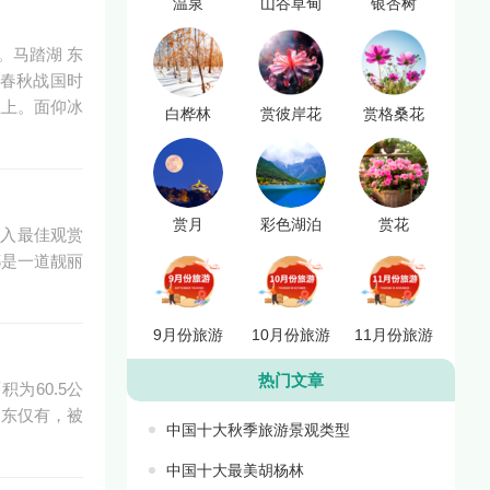
温泉
山谷草甸
银杏树
。马踏湖 东
，春秋战国时
丘上。面仰冰
白桦林
赏彼岸花
赏格桑花
赏月
彩色湖泊
赏花
进入最佳观赏
都是一道靓丽
9月份旅游
10月份旅游
11月份旅游
热门文章
为60.5公
山东仅有，被
中国十大秋季旅游景观类型
中国十大最美胡杨林