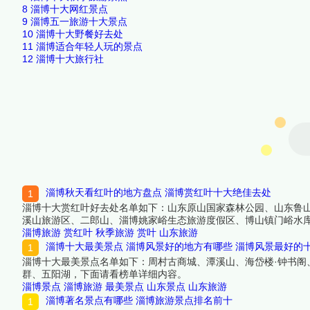
8
淄博十大网红景点
9
淄博五一旅游十大景点
10
淄博十大野餐好去处
11
淄博适合年轻人玩的景点
12
淄博十大旅行社
淄博秋天看红叶的地方盘点 淄博赏红叶十大绝佳去处
淄博十大赏红叶好去处名单如下：山东原山国家森林公园、山东鲁
溪山旅游区、二郎山、淄博姚家峪生态旅游度假区、博山镇门峪水
淄博旅游
赏红叶
秋季旅游
赏叶
山东旅游
淄博十大最美景点 淄博风景好的地方有哪些 淄博风景最好的
淄博十大最美景点名单如下：周村古商城、潭溪山、海岱楼·钟书
群、五阳湖，下面请看榜单详细内容。
淄博景点
淄博旅游
最美景点
山东景点
山东旅游
淄博著名景点有哪些 淄博旅游景点排名前十