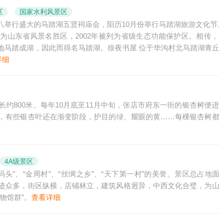
区
国家水利风景区
举行盛大的马踏湖五贤祠庙会，阳历10月份举行马踏湖旅游文化节
被列为山东省风景名胜区，2002年被列为省级生态功能保护区。相传
地马踏成湖，因此而得名马踏湖。徐夜书屋 位于华沟村北马踏湖青
详细
约800米。每年10月底至11月中旬，张店市府东一街的银杏树便
，有些银杏叶还在渐变阶段，护目的绿、耀眼的黄……每棵银杏树
4A级景区
”、“金周村”、“丝绸之乡”、“天下第一村”的美誉。景区总占地面积
迹众多，街区纵横，店铺林立，建筑风格迥异，中西文化合璧，为
物馆群”。
查看详细