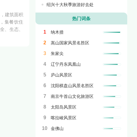
绍兴十大秋季旅游好去处
元，建筑面积
热门词条
合，集餐饮住
安全、生态、
1
纳木措
2
嵩山国家风景名胜区
3
朱家尖
4
辽宁丹东凤凰山
5
庐山风景区
6
沈阳棋盘山风景名胜区
7
南京牛首山文化旅游区
8
太阳岛风景区
9
喀拉峻风景区
10
金佛山