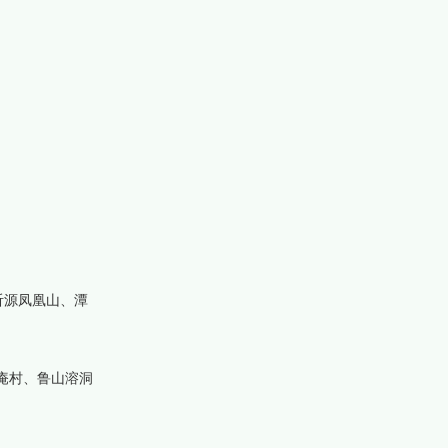
沂源凤凰山、潭
庵村、鲁山溶洞