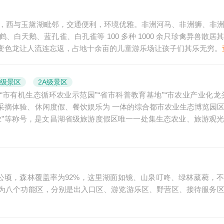
国道，西与玉黛湖毗邻，交通便利，环境优雅。非洲河马、非洲狮、非
白天鹅、蓝孔雀、白孔雀等 100 多种 1000 余只珍禽异兽散居
变色龙让人流连忘返，占地十余亩的儿童游乐场让孩子们其乐无穷。
A级景区
2A级景区
“市有机生态循环农业示范园”“省市科普教育基地”“市农业产业化龙
采摘体验、休闲度假、餐饮娱乐为 一体的综合都市农业生态博览园
企业”等称号，是文昌湖省级旅游度假区唯一一处集生态农业、旅游观
8公顷，森林覆盖率为92%，这里湖面如镜、山泉叮咚、绿林葳蕤，
为八个功能区，分别是出入口区、游览游乐区、野营区、接待服务