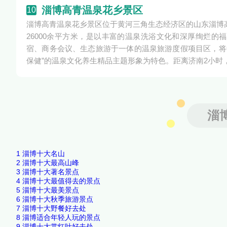
淄博高青温泉花乡景区
10
淄博高青温泉花乡景区位于黄河三角生态经济区的山东淄博高
26000余平方米，是以丰富的温泉洗浴文化和深厚绚烂
宿、商务会议、生态旅游于一体的温泉旅游度假项目区，将
保健”的温泉文化养生精品主题形象为特色。距离济南2小时
淄
1
淄博十大名山
2
淄博十大最高山峰
3
淄博十大著名景点
4
淄博十大最值得去的景点
5
淄博十大最美景点
6
淄博十大秋季旅游景点
7
淄博十大野餐好去处
8
淄博适合年轻人玩的景点
9
淄博十大赏红叶好去处