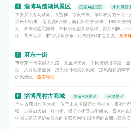
淄博马踏湖风景区
4
国家A级景区
水利风景
主要景点有马踏湖、五贤祠、徐夜书屋。每年农历的三月十八
西长12公里，南北宽8公里，面积96平方公里，1995年
期，齐国称霸六国时，齐桓公会盟各路诸侯，聚兵列阵，平
山，背靠大泽，取“水深鱼极乐，山秀任鸥翔”之意境。
查看
府东一街
5
市府东一街南起人民路，北至华光路，中间跨越潘南路，全长
期，入目满是金黄，成为秋日绝美的风景。凉风渐起的季节
的风景线。
查看详细
淄博周村古商城
6
国家A级景区
5A级景区
周村古商城也叫大街，位于山东省淄博市周村区，素有“旱码头
顷，主要由大街、丝市街、银子市街等古街组成。景区内古
中国古建筑保护委员会的专家誉为“中国活着的古商业建筑博