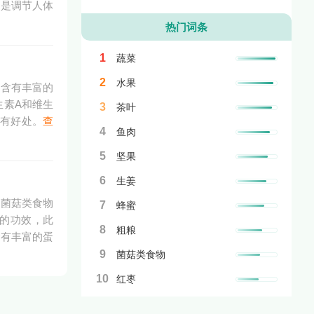
它是调节人体
热门词条
1
蔬菜
2
水果
，含有丰富的
生素A和维生
3
茶叶
体有好处。
查
4
鱼肉
5
坚果
6
生姜
。菌菇类食物
7
蜂蜜
化的功效，此
8
粗粮
含有丰富的蛋
9
菌菇类食物
10
红枣