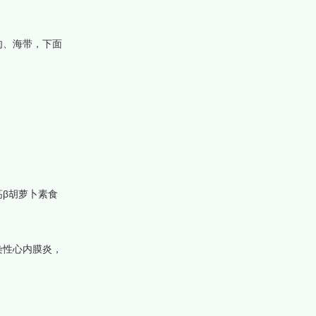
肉、海带，下面
β胡萝卜素食
染性心内膜炎，