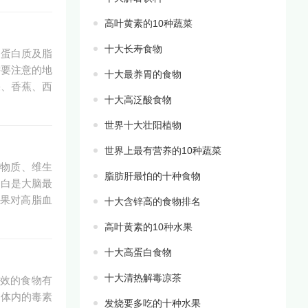
高叶黄素的10种蔬菜
十大长寿食物
、蛋白质及脂
需要注意的地
十大最养胃的食物
果、香蕉、西
十大高泛酸食物
世界十大壮阳植物
世界上最有营养的10种蔬菜
矿物质、维生
脂肪肝最怕的十种食物
蛋白是大脑最
果对高脂血
十大含锌高的食物排名
高叶黄素的10种水果
十大高蛋白食物
十大清热解毒凉茶
有效的食物有
助体内的毒素
发烧要多吃的十种水果