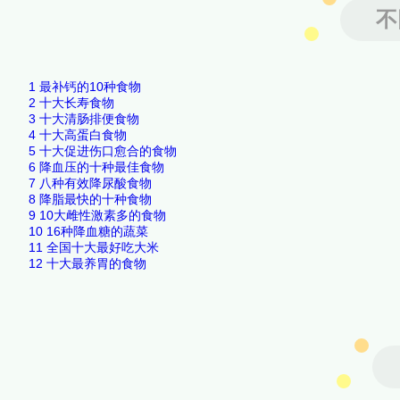
不
1
最补钙的10种食物
2
十大长寿食物
3
十大清肠排便食物
4
十大高蛋白食物
5
十大促进伤口愈合的食物
6
降血压的十种最佳食物
7
八种有效降尿酸食物
8
降脂最快的十种食物
9
10大雌性激素多的食物
10
16种降血糖的蔬菜
11
全国十大最好吃大米
12
十大最养胃的食物