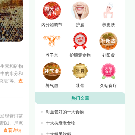
内分泌调节
护唇
养皮肤
养子宫
护胆囊食物
补阳虚
维生素和矿物
菜中的水分和
类法”等。
查
补气虚
壮骨
久站食疗
热门文章
对血管好的十大食物
究发现普洱茶
素B1、尼克
十大抗衰老食物
。
查看详细
十大解暑饮料