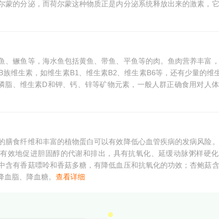
尔蒙的分泌，而荷尔蒙这种物质正是内分泌系统释放出来的激素，
鱼、鳜鱼等，海水鱼包括黄鱼、带鱼、平鱼等的肉。鱼肉营养丰富
族维生素，如维生素B1、维生素B2、维生素B6等，还有少量的维
磷脂、维生素D和钾、钙、锌等矿物元素，一般人群正确食用对人
的膳食纤维和丰富的植物蛋白可以有效降低心血管疾病的发病风险
以有效地促进胆固醇的代谢和排出，具有抗氧化、延缓动脉粥样硬
中含有香菇嘌呤和香菇多糖，有降低血压和抗氧化的功效；杏鲍菇
降血脂、降血糖。
查看详细