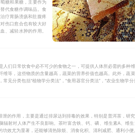
葡萄糖和果糖，主要作为
以替代食糖作调味品。食
，治疗胃肠溃疡和肚腹疼
，对伤口愈合也有较大好
止血、减轻水肿的作用。
是人们日常饮食中必不可少的食物之一，可提供人体所必需的多种
纤维等，这些物质的含量越高，蔬菜的营养价值也越高。此外，蔬
见分类包括“植物学分类法”，“食用器官分类法”，“农业生物学分
排泄的作用，主要是通过排尿达到排毒的效果，特别是普洱茶，研
脑辐射对人体产生不良影响。茶叶富含铁、钙、磷、维生素A、维生
的功效尤为显著，还能够清热除烦、消食化积、清利减肥、通利小便