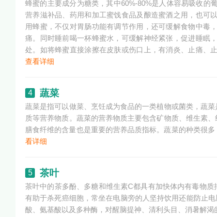
蜂蜜的主要成分为糖类，其中60%-80%是人体容易吸收的
营养滋补品、药用和加工蜜饯食品及酿造蜜酒之用，也可
用蜂蜜，不仅对胃肠功能有调节作用，还可缓解食物中毒
痛。同时睡前喝一杯蜂蜜水，可缓解神经紧张，促进睡眠
处。如将蜂蜜直接涂擦在皮肤或伤口上，有消炎、止痛、
查看详细
蔬菜
4
蔬菜是指可以做菜、烹饪成为食品的一类植物或菌类，蔬菜
质等营养物质。蔬菜的营养物质主要包含矿物质、维生素、
膳食纤维的含量也是重要的营养品质指标。蔬菜的种类很多，常
看详细
茶叶
5
茶叶中的茶多酚、多糖和维生素C都具有加快体内有毒物质
有助于杀死癌细胞，常坐在电脑旁的人坚持饮用还能防止电
酸、氨基酸以及多种酶，对醒脑提神、清利头目、消暑解渴