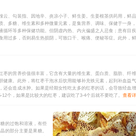
辣云、勾装指、因地辛、炎凉小子、鲜生姜。生姜根茎供药用，鲜
质、多糖、维生素和多种微量元素，是集营养、调味、保健于一身
液循环等多种保健功能。但阴虚内热、内火偏盛之人忌食；患有目
食用过多，否则易生热损阴，可致口干、喉痛、便秘等症。此外，
红枣的营养价值很丰富，它含有大量的维生素、蛋白质、脂肪、纤
胆健康。此外，将红枣干泡水后饮用能够补充铁元素，起到补血益
，还会造成水肿。如果是经期女性吃太多的红枣的话，会导致经血
12个，如果是比较大的红枣，建议吃了3-4个后就不要吃了。
查看
是糖的过饱和溶液，有些
结晶的部分主要是果糖。