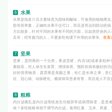
水果
6
水果是指多汁且主要味觉为甜味和酸味，可食用的植物果实
肪等营养素，正确吃水果不仅可口，而且进而达到防治疾病
方比较多，针对不同的水果有不同的方面，比如患肝炎的人
瓜等；经常腹泻的人，不要多吃有缓下作用的水果等。
查看
坚果
7
坚果，是闭果的一个分类，果皮坚硬，内含1粒或者多粒种
素较高，对人体生长发育、增强体质、预防疾病有极好的功
好的营养物质，霹雳果是美颜之果，松仁是长寿之果，杏
症、冠心病、动脉硬化、糖尿病等患者有害，而且老人不宜
粗粮
8
内分泌紊乱是内分泌系统发生功能异常或病理病变，是患者
啥？多吃粗粮有助于调节内分泌。食用红薯、玉米、荞麦、