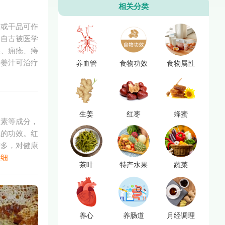
相关分类
品或干品可作
，自古被医学
疾、痈疮、痔
鲜姜汁可治疗
养血管
食物功效
食物属性
生姜
红枣
蜂蜜
维素等成分，
气的功效。红
增多，对健康
详细
茶叶
特产水果
蔬菜
养心
养肠道
月经调理