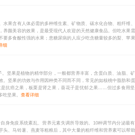
。水果含有人体必需的多种维生素、矿物质、碳水化合物、粗纤维
，养颜美容的效果，是最受现代人欢迎的天然健康食品。但吃水果
不要多食酸性强的水果；患糖尿病的人应少吃含糖量较多的梨、苹
详细
子。坚果是植物的精华部分，一般都营养丰富，含蛋白质、油脂、
效。坚果的功效与作用因种类不同而不同，常见的如核桃中脂肪和
仁是抗癌之果，板栗是肾之果，葵花子是忧郁之果……但过多食用坚
多吃坚果。
查看详细
自身免疫系统紊乱、营养元素失调所导致的。10种调节内分泌最
芋头、马铃薯、燕麦等粗粮后，其中大量的粗纤维和营养素可以帮