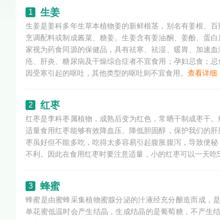
生姜
1
生姜是姜科多年生草本植物姜的新鲜根茎，别名有姜根、百
烹调配料或制成酱菜、糖姜。生姜含有姜油酮、姜酚、蛋白
家视为药食同源的保健品，具有祛寒、祛湿、暖胃、加速血
疮、肝炎、糖尿病及干燥综合症者不宜食用；孕妇忌食；忌
因受寒引起的呕吐，其他类型的呕吐则不宜食用。
查看详细
红枣
2
红枣是李科枣属植物，成熟后变为红色，常晒干制成枣干。
适量食用红枣能够有效降血压、降低胆固醇，保护我们的肝
枣虽好但不能多吃，吃得太多容易引起腹胀腹泻，导致便秘
不利。因此在食用红枣时要注意适量，小的红枣可以一天吃5-
蜂蜜
3
蜂蜜是由蜜蜂采集植物蜜腺分泌的汁液经充分酿造而成，
单花蜜低温时会产生结晶，生成结晶的是葡萄糖，不产生