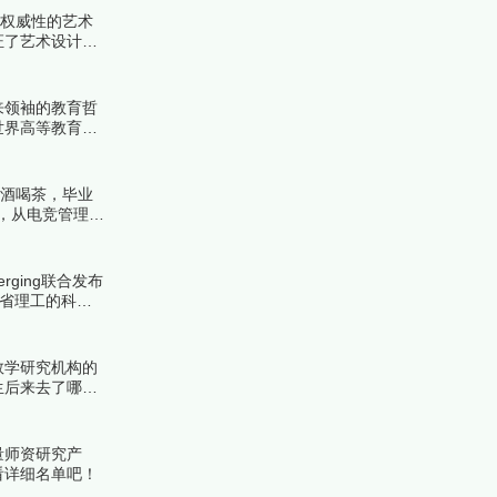
具权威性的艺术
证了艺术设计教
来领袖的教育哲
世界高等教育金
来看看详细名单
品酒喝茶，毕业
，从电竞管理到
ing联合发布
麻省理工的科技
数学研究机构的
生后来去了哪里
公认的圣地。下
量师资研究产
看详细名单吧！