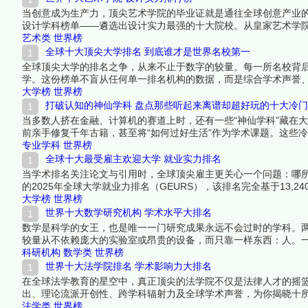
当创意成为生产力，顶尖艺术学院的毕业证就是通往全球创意产业的
设计学科榜单——遴选出设计实力最强的十大院校。从皇家艺术学
育从传统技艺向跨学科创新的转型浪潮。下面跟着榜中榜编辑一起
艺术类
世界榜
全球十大顶尖大学排名 到底谁才是世界名校第一
全球顶尖大学的排名之争，从来不止于数字的较量。每一所名校背
学。这份榜单不盲从任何单一排名机构的数据，而是综合学术声誉
字塔尖的学府。它们之间的位次或许有争议，但每一所的入选都无
大学榜
世界榜
吧！
打破认知的神仙学科 盘点那些听起来离谱却超好玩的十大冷
当多数人挤在金融、计算机的赛道上时，还有一些“神仙学科”藏在
前亲手修复千年古籍，甚至将“如何过好生活”作为学术课题。这些
文物修复，它们的存在提醒我们：大学的意义不只是找饭碗，更是
专业学科
世界榜
全球十大最受雇主欢迎大学 就业实力排名
当学术排名关注论文与引用时，全球顶尖雇主更关心一个问题：哪所大
的2025年全球大学就业力排名（GEURS），该排名完全基于13,
统治力到东京大学的亚洲突围，这份就业实力十强榜单，是毕业生
大学榜
世界榜
世界十大数学研究机构 学术水平大排名
数学是科学的女王，也是唯一一门研究成果永远不会过时的学科。
较量从不依赖庞大的实验室或昂贵的设备，而只靠一样东西：人。
——这些硬指标比任何综合排名都更能说明问题。以下十所机构在
科研机构
数学类
世界榜
面跟着榜中榜编辑一起来看看详细名单吧！
世界十大法学院排名 学术影响力大排名
在全球法学教育的星空中，真正顶尖的法学院不仅是法律人才的摇
出、理论流派开创性、跨学科辐射力及全球学术声誉，为你揭晓十
法学类
世界榜