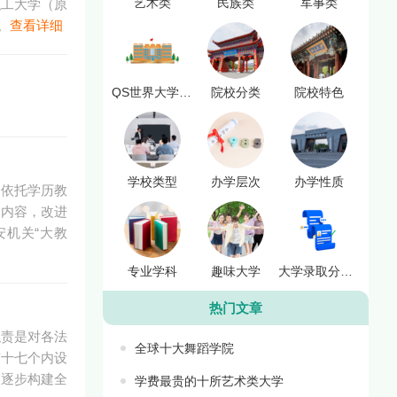
艺术类
民族类
军事类
职工大学（原
。
查看详细
QS世界大学排名
院校分类
院校特色
学校类型
办学层次
办学性质
。依托学历教
训内容，改进
机关“大教
专业学科
趣味大学
大学录取分数线
热门文章
职责是对各法
全球十大舞蹈学院
有十七个内设
，逐步构建全
学费最贵的十所艺术类大学