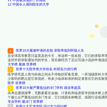
12
中国令人感到陌生的大学
世界10大最难申请的名校 录取率低到怀疑人生
在全球高等教育日益普及的今天，有这样一批名校，它们的录取率
这些学府录取通知书的学生，背后都经历了足以写成小说的申请战
选出十所让全球最优秀的申请者都寝食难安的世界名校。进入这些
大学榜
最难
世界榜
看详细名单吧！
世界十大医学类大学排名 科研实力排行榜
医学研究是人类与疾病之间永不停歇的军备竞赛。一所顶级医科大
少新药的靶点是它发现的，有多少临床标准的制定者曾在它的实验室
获批额度、临床医学顶刊论文发表量和高被引学者密度四个维度上
医学
世界榜
来看看详细名单吧！
世界10大被严重低估的冷门学科 就业率超高
高考志愿填报季，无数家庭在金融、计算机和临床医学的独木桥上挤
个被公众严重低估的冷门专业，它们或因名称晦涩、或因行业低调
热门专业。在少有人走的路上，竞争更少、机会更多，这些学科的
专业学科
最冷门
世界榜
世界十大艺术学院 设计实力排行榜