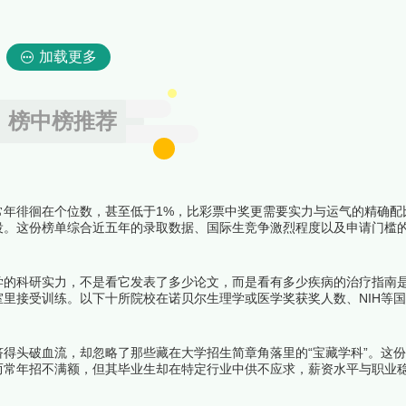
加载更多
榜中榜推荐
常年徘徊在个位数，甚至低于1%，比彩票中奖更需要实力与运气的精确配
役。这份榜单综合近五年的录取数据、国际生竞争激烈程度以及申请门槛
学府，意味着在二十岁之前就完成了一次人生的终极闯关。下面跟着榜中
学的科研实力，不是看它发表了多少论文，而是看有多少疾病的治疗指南
里接受训练。以下十所院校在诺贝尔生理学或医学奖获奖人数、NIH等
长期占据全球前列，它们共同构成了当代医学研究的第一梯队。下面跟着
得头破血流，却忽略了那些藏在大学招生简章角落里的“宝藏学科”。这
而常年招不满额，但其毕业生却在特定行业中供不应求，薪资水平与职业
真正价值正等着被重新发现。下面跟着榜中榜编辑一起来看看详细名单吧