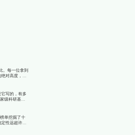
比。每一位拿到
的绝对高度，遴
榜编辑一起来看
是它写的，有多
国家级科研基金
榜中榜编辑一起
份榜单挖掘了十
稳定性远超许多
！