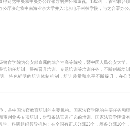
得到党中央和中央办公厅领导的关怀和重视。1993年，首都联合
办公厅决定将中南海业余大学并入北京电子科技学院，与之合署办公
级警官学院为公安部直属的综合性高等院校，暨中国人民公安大学
警官初任培训、警衔晋升培训、专题培训等培训任务，不断创新培
明、特色鲜明的培训体制机制，培训质量和水平不断提升，在公安
单位，是中国法官教育培训的主要机构。国家法官学院的主要任务和
和审判业务专项培训，对预备法官进行岗前培训。国家法官学院设
学、科研组织领导机构；在全国有正式分院23个，筹备分院10个