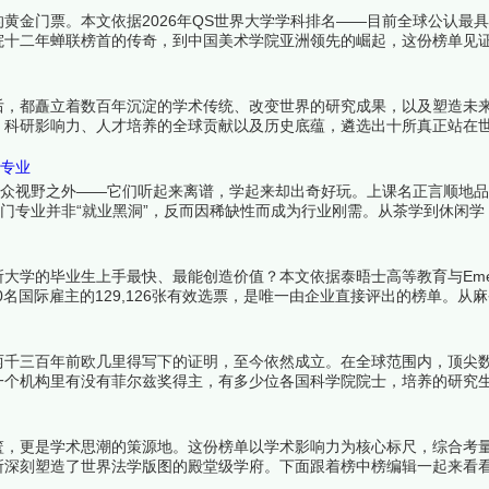
黄金门票。本文依据2026年QS世界大学学科排名——目前全球公认最
院十二年蝉联榜首的传奇，到中国美术学院亚洲领先的崛起，这份榜单见
来看看详细名单吧！
后，都矗立着数百年沉淀的学术传统、改变世界的研究成果，以及塑造未
、科研影响力、人才培养的全球贡献以及历史底蕴，遴选出十所真正站在
可辩驳——这里诞生的，是人类文明的下一章。下面跟着榜中榜编辑一起
门专业
大众视野之外——它们听起来离谱，学起来却出奇好玩。上课名正言顺地
冷门专业并非“就业黑洞”，反而因稀缺性而成为行业刚需。从茶学到休闲学
找到热爱。下面跟着榜中榜编辑一起来看看详细名单吧！
学的毕业生上手最快、最能创造价值？本文依据泰晤士高等教育与Emerg
240名国际雇主的129,126张有效选票，是唯一由企业直接评出的榜单。从
求职竞争力的终极参照。下面跟着榜中榜编辑一起来看看详细名单吧！
两千三百年前欧几里得写下的证明，至今依然成立。在全球范围内，顶尖
一个机构里有没有菲尔兹奖得主，有多少位各国科学院院士，培养的研究
过去半个世纪中持续产出着改变数学面貌的成果，它们是全球数学研究者
篮，更是学术思潮的策源地。这份榜单以学术影响力为核心标尺，综合考
所深刻塑造了世界法学版图的殿堂级学府。下面跟着榜中榜编辑一起来看