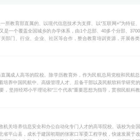
是一所教育部直属的、以现代信息技术为支撑、以“互联网+”为特征
是一个覆盖全国城乡的办学体系，由1个总部、40多个分部、370
有关部门、行业、企业、社区等合作，整合教育培训资源，开展各类
局直属成人高等的院校。除学历教育外，作为民航总局党校和民航总
着培养中国民航中、高级管理人才、后备干部以及民航软科学研究
要，坚持经邓小平理论和“三个代表”重要思想为指导，贯彻民航科
政机关培养信息安全和办公自动化专门人才的高等院校。该校为全
北省平山县，成长于建国初期的张家口军委工程学校，快速发展于