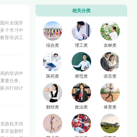
相关分类
、面向全国开
0多个学习中
教育培训工
综合类
理工类
农林类
局的培训中
医药类
师范类
语言类
的重要任务。
教振兴行动计
财经类
政法类
体育类
国党政机关培
改革开放新时