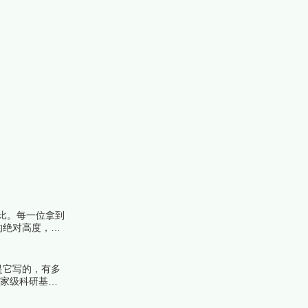
比。每一位拿到
的绝对高度，遴
榜编辑一起来看
是它写的，有多
国家级科研基金
榜中榜编辑一起