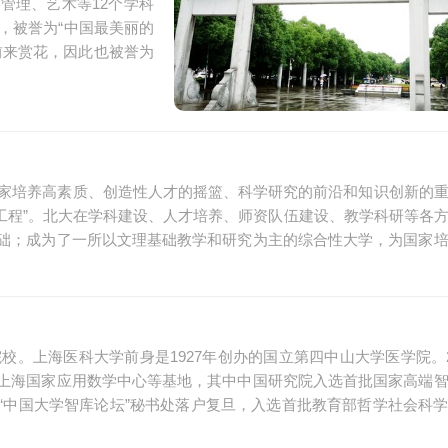
管理、艺术等12个学科
，被誉为“中国最美丽的
前来赏花，因此也被誉为
国家培养高素质、创造性人才的摇篮、科学研究的前沿和知识创新的
985工程”。北大在学科建设、人才培养、师资队伍建设、教学科研等各
础；成为了一所以文理基础教学和研究为主的综合性大学，为国家
校。上海医科大学前身是1927年创办的国立第四中山大学医学院。2
上海国家应用数学中心等基地，其中中国研究院入选首批国家高端
“中国大学智库论坛”秘书处落户复旦，入选首批教育部哲学社会科