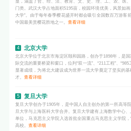
显，涵盖了哲、经、法、教育、文、史、理、工、农、医、
门类。武汉大学占地面积5195亩，校园环境优美，风景如画
大学”。由于每年春季樱花盛开时都会吸引全国数百万游客
中国最美赏樱花胜地之一。
查看详细
北京大学
4
北京大学位于北京市海淀区颐和园路，创办于1898年，是
际交流的重要桥梁和窗口，位列“双一流”、“211工程”、“
显著成绩，为将北大建设成为世界一流大学奠定了坚实的基
才。
查看详细
复旦大学
5
复旦大学创办于1905年，是中国人自主创办的第一所高等院
旦大学与上海医科大学合并。复旦大学建有上海数学中心、
单位，马克思主义学院入选首批全国重点马克思主义学院，
高校。
查看详细