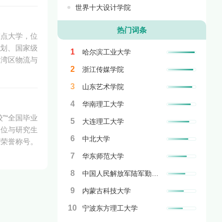
世界十大设计学院
热门词条
重点大学，位
验计划、国家级
1
哈尔滨工业大学
大湾区物流与
2
浙江传媒学院
3
山东艺术学院
4
华南理工大学
”“全国毕业
5
大连理工大学
学位与研究生
6
中北大学
等荣誉称号。
7
华东师范大学
8
中国人民解放军陆军勤务学院
9
内蒙古科技大学
10
宁波东方理工大学