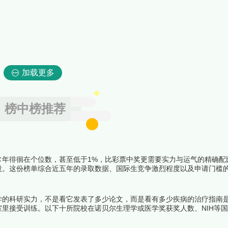
加载更多
榜中榜推荐
常年徘徊在个位数，甚至低于1%，比彩票中奖更需要实力与运气的精确配
役。这份榜单综合近五年的录取数据、国际生竞争激烈程度以及申请门槛
学府，意味着在二十岁之前就完成了一次人生的终极闯关。下面跟着榜中
学的科研实力，不是看它发表了多少论文，而是看有多少疾病的治疗指南
里接受训练。以下十所院校在诺贝尔生理学或医学奖获奖人数、NIH等
长期占据全球前列，它们共同构成了当代医学研究的第一梯队。下面跟着