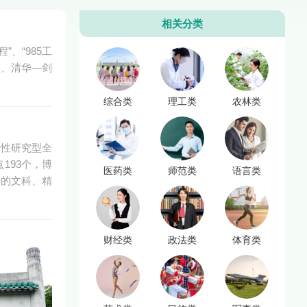
相关分类
、“985工
盟、清华—剑
综合类
理工类
农林类
合性研究型全
193个，博
医药类
师范类
语言类
干的文科、精
财经类
政法类
体育类