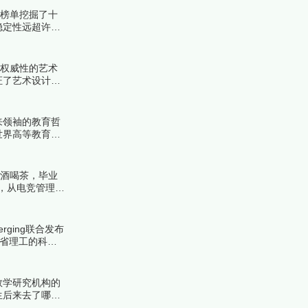
份榜单挖掘了十
稳定性远超许多
！
具权威性的艺术
证了艺术设计教
来领袖的教育哲
世界高等教育金
来看看详细名单
品酒喝茶，毕业
，从电竞管理到
ing联合发布
麻省理工的科技
数学研究机构的
生后来去了哪里
公认的圣地。下