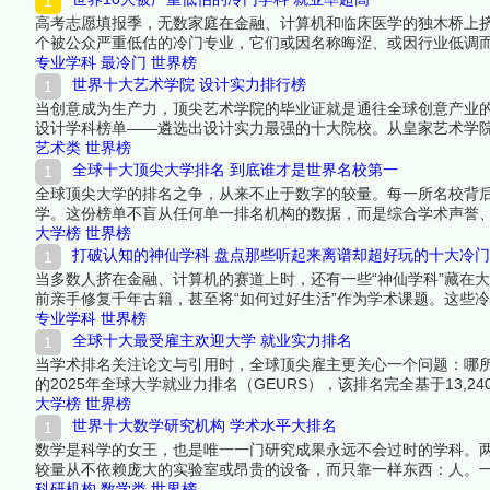
高考志愿填报季，无数家庭在金融、计算机和临床医学的独木桥上挤
个被公众严重低估的冷门专业，它们或因名称晦涩、或因行业低调
热门专业。在少有人走的路上，竞争更少、机会更多，这些学科的
专业学科
最冷门
世界榜
世界十大艺术学院 设计实力排行榜
当创意成为生产力，顶尖艺术学院的毕业证就是通往全球创意产业的
设计学科榜单——遴选出设计实力最强的十大院校。从皇家艺术学
育从传统技艺向跨学科创新的转型浪潮。下面跟着榜中榜编辑一起
艺术类
世界榜
全球十大顶尖大学排名 到底谁才是世界名校第一
全球顶尖大学的排名之争，从来不止于数字的较量。每一所名校背
学。这份榜单不盲从任何单一排名机构的数据，而是综合学术声誉
字塔尖的学府。它们之间的位次或许有争议，但每一所的入选都无
大学榜
世界榜
吧！
打破认知的神仙学科 盘点那些听起来离谱却超好玩的十大冷
当多数人挤在金融、计算机的赛道上时，还有一些“神仙学科”藏在
前亲手修复千年古籍，甚至将“如何过好生活”作为学术课题。这些
文物修复，它们的存在提醒我们：大学的意义不只是找饭碗，更是
专业学科
世界榜
全球十大最受雇主欢迎大学 就业实力排名
当学术排名关注论文与引用时，全球顶尖雇主更关心一个问题：哪所大
的2025年全球大学就业力排名（GEURS），该排名完全基于13,
统治力到东京大学的亚洲突围，这份就业实力十强榜单，是毕业生
大学榜
世界榜
世界十大数学研究机构 学术水平大排名
数学是科学的女王，也是唯一一门研究成果永远不会过时的学科。
较量从不依赖庞大的实验室或昂贵的设备，而只靠一样东西：人。
——这些硬指标比任何综合排名都更能说明问题。以下十所机构在
科研机构
数学类
世界榜