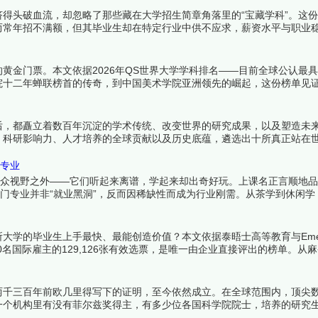
得头破血流，却忽略了那些藏在大学招生简章角落里的“宝藏学科”。这
而常年招不满额，但其毕业生却在特定行业中供不应求，薪资水平与职业
真正价值正等着被重新发现。下面跟着榜中榜编辑一起来看看详细名单吧
黄金门票。本文依据2026年QS世界大学学科排名——目前全球公认最
院十二年蝉联榜首的传奇，到中国美术学院亚洲领先的崛起，这份榜单见
来看看详细名单吧！
后，都矗立着数百年沉淀的学术传统、改变世界的研究成果，以及塑造未
、科研影响力、人才培养的全球贡献以及历史底蕴，遴选出十所真正站在
可辩驳——这里诞生的，是人类文明的下一章。下面跟着榜中榜编辑一起
门专业
大众视野之外——它们听起来离谱，学起来却出奇好玩。上课名正言顺地
冷门专业并非“就业黑洞”，反而因稀缺性而成为行业刚需。从茶学到休闲学
找到热爱。下面跟着榜中榜编辑一起来看看详细名单吧！
学的毕业生上手最快、最能创造价值？本文依据泰晤士高等教育与Emerg
240名国际雇主的129,126张有效选票，是唯一由企业直接评出的榜单。从
求职竞争力的终极参照。下面跟着榜中榜编辑一起来看看详细名单吧！
两千三百年前欧几里得写下的证明，至今依然成立。在全球范围内，顶尖
一个机构里有没有菲尔兹奖得主，有多少位各国科学院院士，培养的研究
过去半个世纪中持续产出着改变数学面貌的成果，它们是全球数学研究者