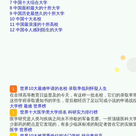
7
中国十大综合大学
8
中国面积最大的十所大学
9
中国历史最悠久的十所大学
10
中国十大名校
11
中国最浪漫的十所高校
12
中国令人感到陌生的大学
世界10大最难申请的名校 录取率低到怀疑人生
在全球高等教育日益普及的今天，有这样一批名校，它们的录取率
这些学府录取通知书的学生，背后都经历了足以写成小说的申请战
选出十所让全球最优秀的申请者都寝食难安的世界名校。进入这些
大学榜
最难
世界榜
看详细名单吧！
世界十大医学类大学排名 科研实力排行榜
医学研究是人类与疾病之间永不停歇的军备竞赛。一所顶级医科大
少新药的靶点是它发现的，有多少临床标准的制定者曾在它的实验室
获批额度、临床医学顶刊论文发表量和高被引学者密度四个维度上
医学
世界榜
来看看详细名单吧！
世界10大被严重低估的冷门学科 就业率超高