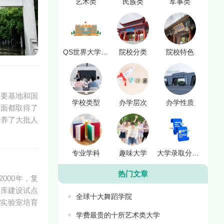
艺术类
民族类
军事类
QS世界大学排名
院校分类
院校特色
重要基地和国
学校类型
办学层次
办学性质
方面都取得了
培养了大批人
专业学科
趣味大学
大学录取分数线
热门文章
000年，复
智库建设试点
全球十大舞蹈学院
学实验室培育
学费最贵的十所艺术类大学