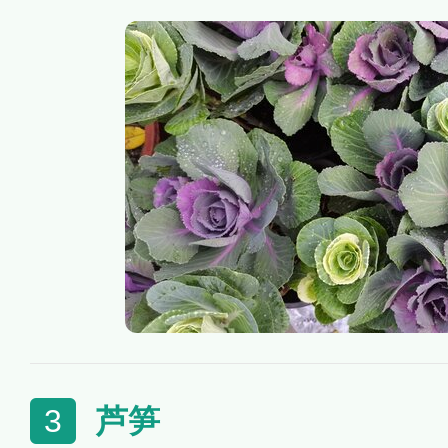
寒，可忍受多次短暂的霜冻，
春，是布置露地花坛、花台及
得的优秀用材。羽衣甘蓝可以
甘蓝的园艺变种，因此它是可
芦笋
3