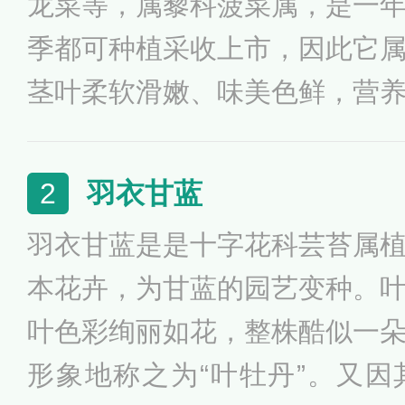
龙菜等，属藜科菠菜属，是一
季都可种植采收上市，因此它
茎叶柔软滑嫩、味美色鲜，营
胡萝卜素、蛋白质、叶酸和多
食用菠菜能够起到降低血糖、
羽衣甘蓝
2
进消化、提高免疫力等作用。
羽衣甘蓝是是十字花科芸苔属
量吃菠菜会导致机体出现缺钙
本花卉，为甘蓝的园艺变种。
菜是高嘌呤食物，长期吃菠菜
叶色彩绚丽如花，整株酷似一
高，引起痛风不适。
形象地称之为“叶牡丹”。又