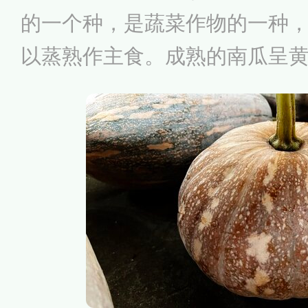
促进血液流动，从而降压降脂
的一个种，是蔬菜作物的一种
较常见的菜谱有西红柿炒鸡蛋
以蒸熟作主食。成熟的南瓜呈
柿炒豆腐等，还可以将西红柿
大量的锌，有益皮肤和指甲健
素具有护眼、护心的作用；膳
感，促进消化，润肠通便，防
的人食用。南瓜怎么做好吃呢
以蒸熟做主食，食用方法多样
糯糯的滋味很受人喜欢，无论
家常南瓜粥，做出来都十分美