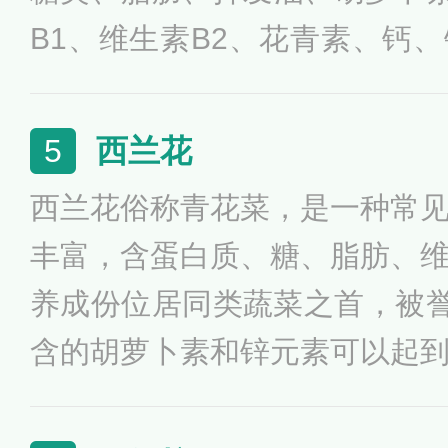
葫芦、羊肉、羊肝、巴豆、阿
B1、维生素B2、花青素、钙
食，而痛风、糖尿病、尿酸代
栽培甚为普遍，以山东、河南
宜食用。芦笋也有可能成为过
最多，品质亦佳，秋冬季节上
西兰花
5
不宜食用。
西兰花俗称青花菜，是一种常
丰富，含蛋白质、糖、脂肪、
养成份位居同类蔬菜之首，被誉
含的胡萝卜素和锌元素可以起
并且它还含有硫葡萄糖甙，长
癌、直肠癌及胃癌等癌症的发