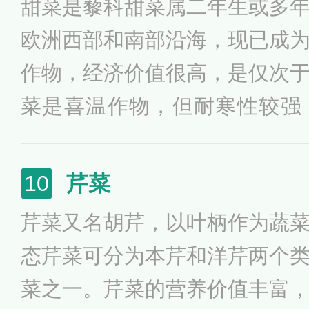
甜菜是藜科甜菜属二年生或多
提供多种必要的营养素；富含
欧洲西部和南部沿海，现已成
脂，有保持血管弹性、健脑和
作物，经济价值很高，是仅次
等。但患有严重肝病、消化性
菜是喜温作物，但耐寒性较强，
病、痛风、低碘等病症者是要
月，根部中含有大量使其呈现
情。
分，糖分含量很高，富含维生
芹菜
10
其独特的颜色，常被用在料理
芹菜又名胡芹，以叶柄作为蔬
用；甜菜茎叶、青头、尾根以
态芹菜可分为本芹和洋芹两个
酿造原料，提取甜菜碱等，又
菜之一。芹菜的营养价值丰富
性凉，味甘、苦，功能清热解