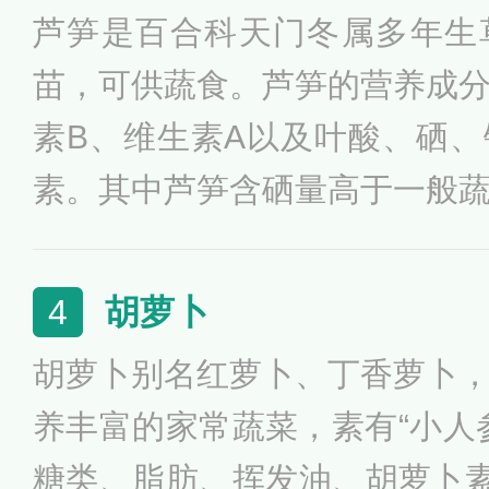
芦笋是百合科天门冬属多年生
苗，可供蔬食。芦笋的营养成
素B、维生素A以及叶酸、硒
素。其中芦笋含硒量高于一般
菇接近，甚至可与海鱼、海虾
使用芦笋具有清热生津、利水
胡萝卜
4
提高抵抗力等作用。那么，芦
胡萝卜别名红萝卜、丁香萝卜
肉、芦笋炒虾仁、蚝油芦笋、
养丰富的家常蔬菜，素有“小人
法。芦笋虽好，但也有食用注
糖类、脂肪、挥发油、胡萝卜