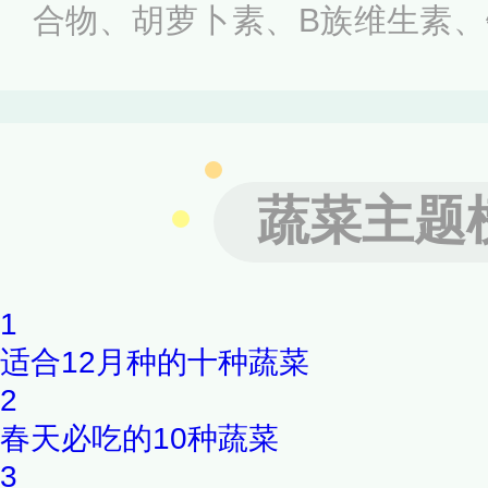
合物、胡萝卜素、B族维生素
正确食用具有养血补虚、平肝
消肿、清热解毒等作用。那么
吗？可以吃，芹菜叶含有丰富
蔬菜主题
及膳食纤维，是可以吃的，芹
吃，或者做成菜团子吃。芹菜
1
海米、醋、黄瓜、南瓜、蛤蜊
适合12月种的十种蔬菜
黄豆、菊花、蟹、蚬、毛蚶同
2
胃虚寒、腹泻者不宜多食；芹
春天必吃的10种蔬菜
3