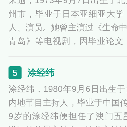
朱迅，1973年9月7日出生于
《今日亚洲》《中国新闻》《
州市，毕业于日本亚细亚大学
京》《北京您早》等节目。
人、演员。她曾主演过《生命
青岛》等电视剧，因毕业论文
略》获得A等成绩，被列入《
被日本新世纪中文电视台评为“
涂经纬
5
先后主持《正大综艺》、《星
涂经纬，1980年9月6日出生
单》、《我的艺术清单》等节目
内地节目主持人，毕业于中国传媒
度中央电视台十佳优秀播音员
9岁的涂经纬便担任了澳门五
中国电视金鹰奖最佳电视节目