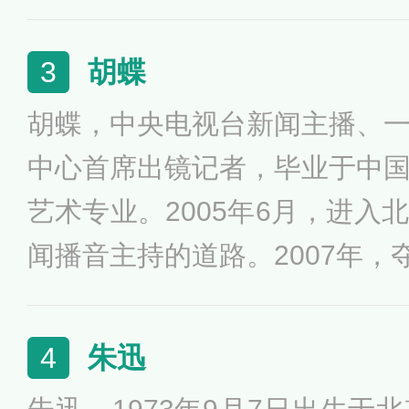
。1992-1995年，就职于北
年8月，调入中国中央电视台
胡蝶
3
大观》的主持人 ；自1996年
胡蝶，中央电视台新闻主播、
联欢晚会。2016年11月，调
中心首席出镜记者，毕业于中
席演出官。2021年12月，调
艺术专业。2005年6月，进入
限公司出任艺术总监。
闻播音主持的道路。2007年，
节目主持人大赛冠军。曾获得央视
持人”，央视新闻中心授予的
朱迅
4
优秀现场报道等多种奖项。曾