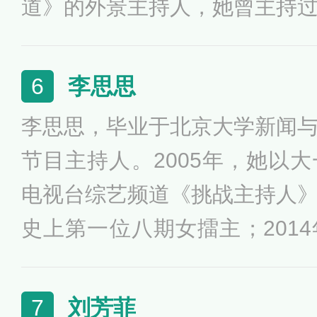
道》的外景主持人，她曾主持
大学生电视节最受大学生瞩目
影报道》、《爱电影》、《来
经纬曾先后荣获2011年金
李思思
6
奖、2011年国家广电总局五一
李思思，毕业于北京大学新闻
国广电系统青年岗位能手、20
节目主持人。2005年，她以
综艺节目最佳表现女主持人奖
电视台综艺频道《挑战主持人
金鹰之星等。
史上第一位八期女擂主；201
人专业委员会授予的第二届十
她曾主持《综艺快报》、《舞
刘芳菲
7