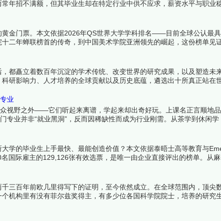
而常年招不满额，但其毕业生却在特定行业中供不应求，薪资水平与职业
真正价值正等着被重新发现。下面跟着榜中榜编辑一起来看看详细名单吧
黄金门票。本文依据2026年QS世界大学学科排名——目前全球公认最
院十二年蝉联榜首的传奇，到中国美术学院亚洲领先的崛起，这份榜单见
来看看详细名单吧！
后，都矗立着数百年沉淀的学术传统、改变世界的研究成果，以及塑造未
、科研影响力、人才培养的全球贡献以及历史底蕴，遴选出十所真正站在
可辩驳——这里诞生的，是人类文明的下一章。下面跟着榜中榜编辑一起
门专业
大众视野之外——它们听起来离谱，学起来却出奇好玩。上课名正言顺地
冷门专业并非“就业黑洞”，反而因稀缺性而成为行业刚需。从茶学到休闲学
找到热爱。下面跟着榜中榜编辑一起来看看详细名单吧！
学的毕业生上手最快、最能创造价值？本文依据泰晤士高等教育与Emerg
240名国际雇主的129,126张有效选票，是唯一由企业直接评出的榜单。从
求职竞争力的终极参照。下面跟着榜中榜编辑一起来看看详细名单吧！
两千三百年前欧几里得写下的证明，至今依然成立。在全球范围内，顶尖
一个机构里有没有菲尔兹奖得主，有多少位各国科学院院士，培养的研究
过去半个世纪中持续产出着改变数学面貌的成果，它们是全球数学研究者