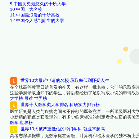
9
中国历史最悠久的十所大学
10
中国十大名校
11
中国最浪漫的十所高校
12
中国令人感到陌生的大学
世界10大最难申请的名校 录取率低到怀疑人生
在全球高等教育日益普及的今天，有这样一批名校，它们的录取率
这些学府录取通知书的学生，背后都经历了足以写成小说的申请战
选出十所让全球最优秀的申请者都寝食难安的世界名校。进入这些
大学榜
最难
世界榜
看详细名单吧！
世界十大医学类大学排名 科研实力排行榜
医学研究是人类与疾病之间永不停歇的军备竞赛。一所顶级医科大
少新药的靶点是它发现的，有多少临床标准的制定者曾在它的实验室
获批额度、临床医学顶刊论文发表量和高被引学者密度四个维度上
医学
世界榜
来看看详细名单吧！
世界10大被严重低估的冷门学科 就业率超高
高考志愿填报季，无数家庭在金融、计算机和临床医学的独木桥上挤