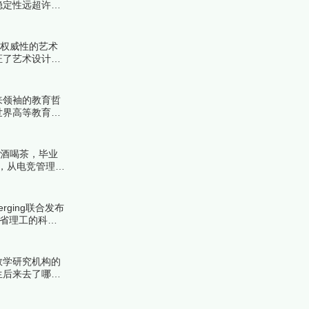
稳定性远超许多
！
具权威性的艺术
证了艺术设计教
来领袖的教育哲
世界高等教育金
来看看详细名单
品酒喝茶，毕业
，从电竞管理到
ing联合发布
麻省理工的科技
数学研究机构的
生后来去了哪里
公认的圣地。下