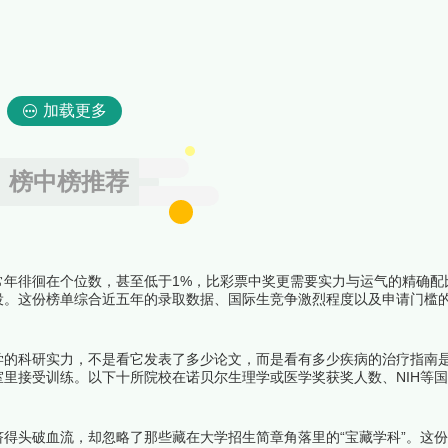
加载更多
榜中榜推荐
常年徘徊在个位数，甚至低于1%，比彩票中奖更需要实力与运气的精确配
役。这份榜单综合近五年的录取数据、国际生竞争激烈程度以及申请门槛
学府，意味着在二十岁之前就完成了一次人生的终极闯关。下面跟着榜中
学的科研实力，不是看它发表了多少论文，而是看有多少疾病的治疗指南
里接受训练。以下十所院校在诺贝尔生理学或医学奖获奖人数、NIH等
长期占据全球前列，它们共同构成了当代医学研究的第一梯队。下面跟着
得头破血流，却忽略了那些藏在大学招生简章角落里的“宝藏学科”。这