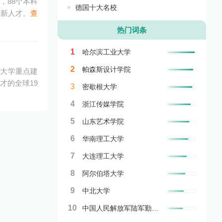
，88个本科
德国十大名校
创新人才。
查
热门词条
1
哈尔滨工业大学
2
帕森斯设计学院
平大学重点建
才的全球19
3
密歇根大学
4
浙江传媒学院
5
山东艺术学院
6
华南理工大学
7
大连理工大学
8
阿尔伯塔大学
9
中北大学
10
中国人民解放军陆军勤务学院