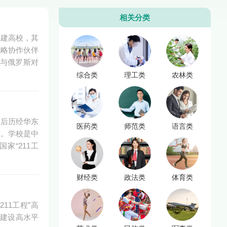
相关分类
共建高校，其
战略协作伙伴
与俄罗斯对
综合类
理工类
农林类
，后历经华东
医药类
师范类
语言类
学。学校是中
“211工
财经类
政法类
体育类
11工程”高
家建设高水平