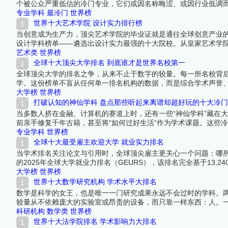
个被公众严重低估的冷门专业，它们或因名称晦涩、或因行业低调
热门专业。在少有人走的路上，竞争更少、机会更多，这些学科的
专业学科
最冷门
世界榜
世界十大艺术学院 设计实力排行榜
当创意成为生产力，顶尖艺术学院的毕业证就是通往全球创意产业的
设计学科榜单——遴选出设计实力最强的十大院校。从皇家艺术学
育从传统技艺向跨学科创新的转型浪潮。下面跟着榜中榜编辑一起
艺术类
世界榜
全球十大顶尖大学排名 到底谁才是世界名校第一
全球顶尖大学的排名之争，从来不止于数字的较量。每一所名校背
学。这份榜单不盲从任何单一排名机构的数据，而是综合学术声誉
字塔尖的学府。它们之间的位次或许有争议，但每一所的入选都无
大学榜
世界榜
吧！
打破认知的神仙学科 盘点那些听起来离谱却超好玩的十大冷
当多数人挤在金融、计算机的赛道上时，还有一些“神仙学科”藏在
前亲手修复千年古籍，甚至将“如何过好生活”作为学术课题。这些
文物修复，它们的存在提醒我们：大学的意义不只是找饭碗，更是
专业学科
世界榜
全球十大最受雇主欢迎大学 就业实力排名
当学术排名关注论文与引用时，全球顶尖雇主更关心一个问题：哪所大
的2025年全球大学就业力排名（GEURS），该排名完全基于13,
统治力到东京大学的亚洲突围，这份就业实力十强榜单，是毕业生
大学榜
世界榜
世界十大数学研究机构 学术水平大排名
数学是科学的女王，也是唯一一门研究成果永远不会过时的学科。
较量从不依赖庞大的实验室或昂贵的设备，而只靠一样东西：人。
——这些硬指标比任何综合排名都更能说明问题。以下十所机构在
科研机构
数学类
世界榜
面跟着榜中榜编辑一起来看看详细名单吧！
世界十大法学院排名 学术影响力大排名