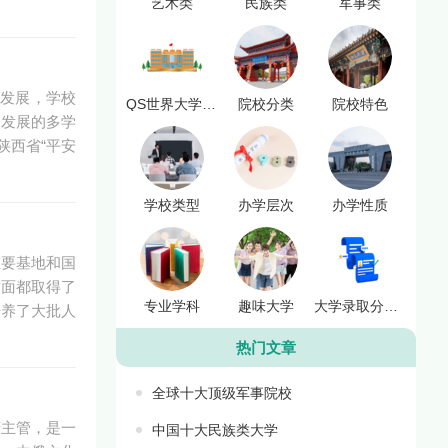
艺术类
民族类
军事类
和发展，学校
QS世界大学排名
院校分类
院校特色
调发展的多学
陕西省“平安
学校类型
办学层次
办学性质
重要基地和国
方面都取得了
专业学科
趣味大学
大学录取分数线
培养了大批人
热门文章
全球十大顶级军事院校
府主管，是一
中国十大民族类大学