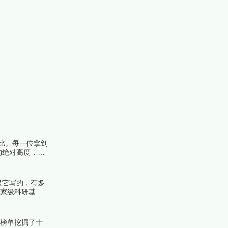
比。每一位拿到
的绝对高度，遴
榜编辑一起来看
是它写的，有多
国家级科研基金
榜中榜编辑一起
份榜单挖掘了十