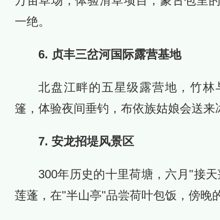
万亩草场，体验滑草项目，蒙古包里
一绝。
6. 贞丰三岔河国际露营基地
北盘江畔的五星级露营地，竹林
篷，体验夜间垂钓，布依族姑娘会送来
7. 安龙招堤风景区
300年历史的十里荷塘，六月"接
莲蓬，在"半山亭"品尝荷叶包饭，傍晚