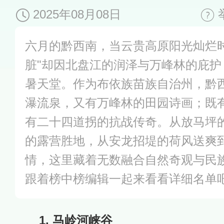
2025年08月08日
六月的黔西南，当云贵高原阳光灿烂
脏"却因北盘江的润泽与万峰林的庇
暑天堂。作为布依族苗族自治州，黔
瀑流泉，又有万峰林的田园诗画；既
有二十四道拐的抗战传奇。从放马坪
的露营胜地，从安龙招堤的荷风送爽
情，这里藏着无数融合自然奇观与民
跟着榜中榜编辑一起来看看详细名单
1. 马岭河峡谷