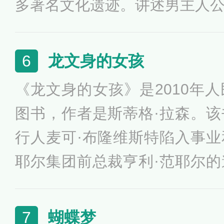
多著名文化遗迹。讲述男主人
紫麒麟下落，却在命运的安排
交，并在他们的帮助下，去寻
龙文身的女孩
6
藏--帕巴拉神庙。《藏地密码(
《龙文身的女孩》是2010年
年来，西藏一直被一种神圣而
图书，作者是斯蒂格·拉森。
直到今天，我们依然对这片土
行人麦可·布隆维斯特陷入事
过《藏地密码》，你就会发现
耶尔集团前总裁亨利·范耶尔
更加神秘，更加有魅力。
莉的失踪案。在调查时认识了
·莎兰德（Lisbeth Saland
蝴蝶梦
7