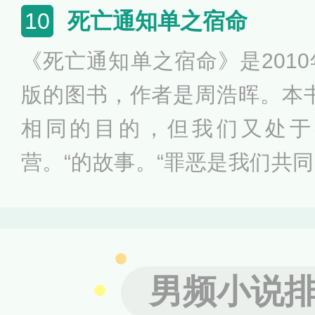
似不可思议的事件的真相。以
死亡通知单之宿命
10
事”为座右铭的京极堂与关口
《死亡通知单之宿命》是201
事。密室失踪、久孕不育、婴
版的图书，作者是周浩晖。本
寺家族的诅咒，诡谲神秘的外
相同的目的，但我们又处于
无奈的故事。
营。“的故事。“罪恶是我们共
法因此成为朋友。”在罗飞和Eum
前刑警队长落网，庞大的商业
令全市女孩恐惧的碎尸案真凶
男频小说
menides对生父死亡真相的