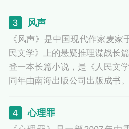
次都是一场恋爱，但是他爱的
的香味；谋杀她们只是为了要
风声
3
所爱的那种没有感觉，没有生命
《风声》是中国现代作家麦家于2
先后被译成近四十种语言，各
民文学》上的悬疑推理谍战长
行量高达1200万册。
登一本长篇小说，是《人民文
同年由南海出版公司出版成书
间，汪伪政权为了找出代号为“
涉嫌的四个人关在一幢小楼中审
心理罪
4
日伪周旋，制造种种假象迷惑