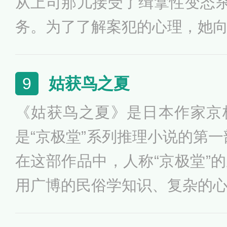
从上司那儿接受了缉拿性变态杀
务。为了了解案犯的心理，她
生寻找线索，与这个残忍的杀
事。女主人公美国联邦调查局
姑获鸟之夏
9
达琳出身寒微，父亲是家乡小
《姑获鸟之夏》是日本作家京
间巡逻时碰上两名窃贼兼瘾君子，
是“京极堂”系列推理小说的第一
在这部作品中，人称“京极堂”
用广博的民俗学知识、复杂的
的推理能力解开了久远寺妇产