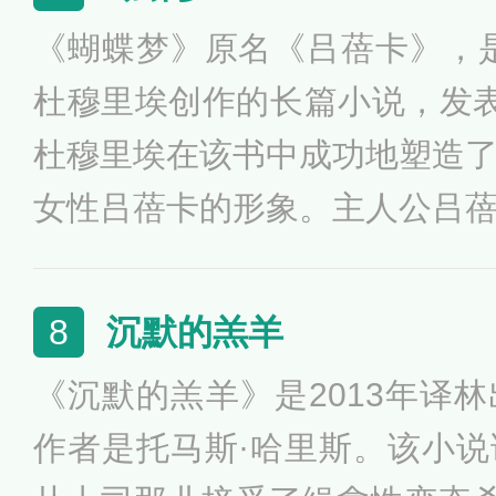
了一个个谜团，但这个有龙纹
《蝴蝶梦》原名《吕蓓卡》，
于2006年夺得北欧犯罪小说协
杜穆里埃创作的长篇小说，发表于
钥匙”奖，并在2009年和201
杜穆里埃在该书中成功地塑造
女性吕蓓卡的形象。主人公吕
死去，从未在书中出现，却时
通过其忠仆、情夫等继续控制
沉默的羔羊
8
将这个庄园烧毁。一方面是缠
《沉默的羔羊》是2013年译
一方面是阴森压抑的绝望恐怖
作者是托马斯·哈里斯。该小
使该书成为多年畅销不衰的浪