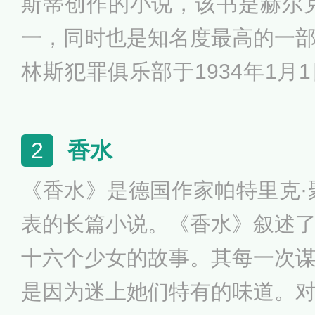
斯蒂创作的小说，该书是赫尔
一，同时也是知名度最高的一
林斯犯罪俱乐部于1934年1月
德公司则于同年稍后于美国发
谋杀案》。本书被广泛的认为
香水
2
杰出与最著名的作品之一，被
《香水》是德国作家帕特里克·聚
剧。讲述了比利时籍名侦探赫
表的长篇小说。《香水》叙述
阿勒颇为法国军队侦破一起内
十六个少女的故事。其每一次
故事···
是因为迷上她们特有的味道。