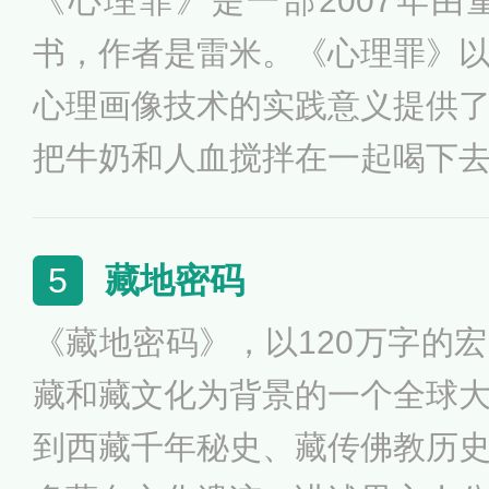
《心理罪》是一部2007年
鬼”不得不牺牲生命，设法将
书，作者是雷米。《心理罪》
事。这是一部与密码有关的小
心理画像技术的实践意义提供
及密码，那奇特的叙事方式也
把牛奶和人血搅拌在一起喝下
考。
的疾病还是传说中千年不死的
四起强奸杀人案，被害人都是
藏地密码
5
领，这到底是报复杀人还是简
《藏地密码》，以120万字的
优的研究生，却忽然之间发疯
藏和藏文化为背景的一个全球
友，他是被人催眠还是蓄谋已
到西藏千年秘史、藏传佛教历