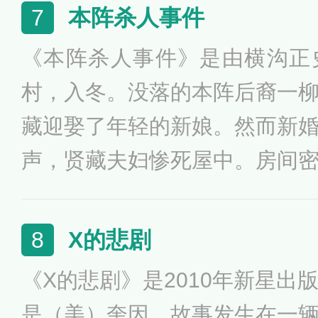
谋杀案》。本书被广泛的认为
本阵杀人事件
7
杰出与最著名的作品之一，被
《本阵杀人事件》是由横沟正
剧。讲述了比利时籍名侦探赫
村，入冬。没落的本阵后裔一
阿勒颇为法国军队侦破一起内
藏迎娶了年轻的新娘。然而新
故事···
声，贤藏夫妇惨死屋中。房间
现场三根手指的指纹成为了揭
人作证，一个可疑的三指男人
X的悲剧
8
众人都为凶手的手法与去向苦
《X的悲剧》是2010年新星出
田一耕助看似另有所思。就在
是（美）奎因。故事发生在一