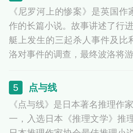
材之谜》的谜团之精巧、逻辑
《尼罗河上的惨案》是英国作
行文之流畅都是推理小说中难
作的长篇小说。故事讲述了行
无愧的古典推理小说范本。
艇上发生的三起杀人事件及比
洛对事件的调查，最终波洛将
三起案件的真相。写持有万贯
小姐和她朋友杰奎琳·德·贝尔福
点与线
5
婚了，他们乘坐由英国驶向埃
《点与线》是日本著名推理作
度蜜月。这艘游艇上载着来自
一，入选日本《推理文学》推理小
媛、没落贵族……这本是一次
日本推理作家协会最佳推理小说T