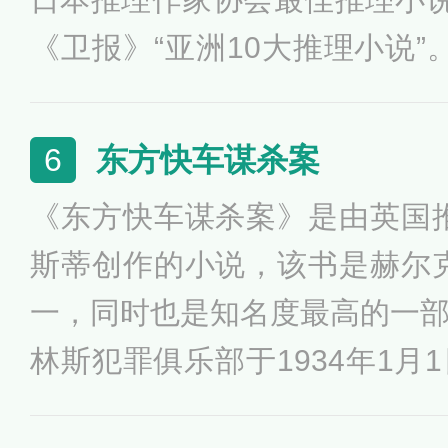
然而发生在游艇上的连环谋杀
《卫报》“亚洲10大推理小说”。
亡之旅”。
东映电影公司将其摄制成电影；
作为开业50周年纪念节目翻
东方快车谋杀案
6
影视演员北野武主演。通过敏
《东方快车谋杀案》是由英国
析，描述了政界与财界之间的
斯蒂创作的小说，该书是赫尔
揭示了时代的弊病，被誉为世
一，同时也是知名度最高的一
林斯犯罪俱乐部于1934年1月
德公司则于同年稍后于美国发