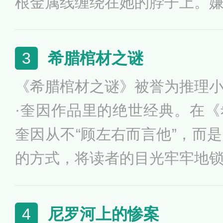
根金属线缠绕在她的脖子上。
行使着他的沉默权，对手术前
字。道伦家庭的谜又困扰着全
希腊棺材之谜
3
虔诚的管家？邪恶的女主人？
《希腊棺材之谜》被誉为推理
不见踪影，神秘博士害怕被人
·奎因作品里的绝世经典。在
来，……埃勒里·奎因最终将
奎因从不“顾左右而言他”，而
书又插入了“挑战读者”，不妨
的方式，将读者的目光牢牢地
个关键逻辑点上，如遗嘱的去
的使用，弹孔的存在，打字机
尼罗河上的惨案
4