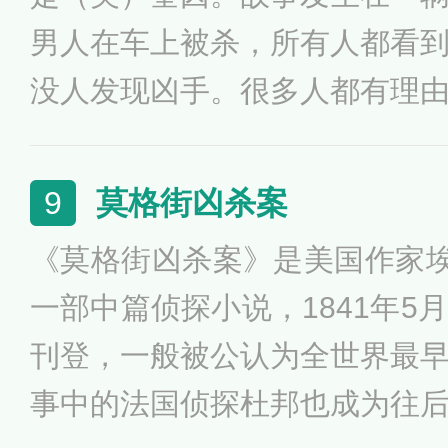
划破了黑夜的寂静，案件出现
男人在车上被杀，所有人都看
没人发现凶手。很多人都有理
的合伙人，然而，萨姆巡官得
同。受邀参与调查的哲瑞·雷
莫格街凶杀案
9
比亚剧作却因耳聋而退休的老
《莫格街凶杀案》是美国作家埃
谁，却拒绝在没得到确切的证
一部中篇侦探小说，1841年5
刊登，一般被公认为全世界最
事中的法国侦探杜邦也成为往