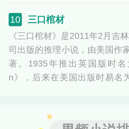
角的重要参考。“莫格街凶杀案
经过。在法国巴黎，母女俩在
三口棺材
10
杀。推理高手杜宾发现警方忽
《三口棺材》是2011年2月吉
通道，又根据证人提供的情况
司出版的推理小说，由美国作家
出，作案者是一只为躲避主人
著。1935年推出英国版时名为《T
n》，后来在美国出版时易名为《The
s》。1981年，此书被选为最
里莫教授谋杀案以及随后那桩
史卓街奇案，纵使以连篇累牍