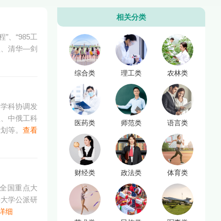
相关分类
、“985工
盟、清华—剑
综合类
理工类
农林类
多学科协调发
盟、中俄工科
医药类
师范类
语言类
计划等。
查看
财经类
政法类
体育类
性全国重点大
水平大学公派研
详细