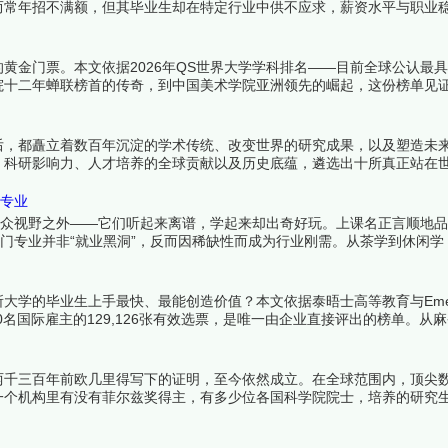
而常年招不满额，但其毕业生却在特定行业中供不应求，薪资水平与职业
真正价值正等着被重新发现。下面跟着榜中榜编辑一起来看看详细名单吧
黄金门票。本文依据2026年QS世界大学学科排名——目前全球公认最
院十二年蝉联榜首的传奇，到中国美术学院亚洲领先的崛起，这份榜单见
来看看详细名单吧！
后，都矗立着数百年沉淀的学术传统、改变世界的研究成果，以及塑造未
、科研影响力、人才培养的全球贡献以及历史底蕴，遴选出十所真正站在
可辩驳——这里诞生的，是人类文明的下一章。下面跟着榜中榜编辑一起
门专业
大众视野之外——它们听起来离谱，学起来却出奇好玩。上课名正言顺地
冷门专业并非“就业黑洞”，反而因稀缺性而成为行业刚需。从茶学到休闲学
找到热爱。下面跟着榜中榜编辑一起来看看详细名单吧！
学的毕业生上手最快、最能创造价值？本文依据泰晤士高等教育与Emerg
240名国际雇主的129,126张有效选票，是唯一由企业直接评出的榜单。从
求职竞争力的终极参照。下面跟着榜中榜编辑一起来看看详细名单吧！
两千三百年前欧几里得写下的证明，至今依然成立。在全球范围内，顶尖
一个机构里有没有菲尔兹奖得主，有多少位各国科学院院士，培养的研究
过去半个世纪中持续产出着改变数学面貌的成果，它们是全球数学研究者