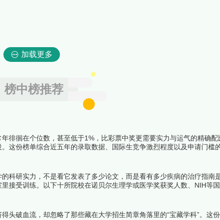
加载更多
榜中榜推荐
常年徘徊在个位数，甚至低于1%，比彩票中奖更需要实力与运气的精确配
役。这份榜单综合近五年的录取数据、国际生竞争激烈程度以及申请门槛
学府，意味着在二十岁之前就完成了一次人生的终极闯关。下面跟着榜中
学的科研实力，不是看它发表了多少论文，而是看有多少疾病的治疗指南
里接受训练。以下十所院校在诺贝尔生理学或医学奖获奖人数、NIH等
长期占据全球前列，它们共同构成了当代医学研究的第一梯队。下面跟着
得头破血流，却忽略了那些藏在大学招生简章角落里的“宝藏学科”。这