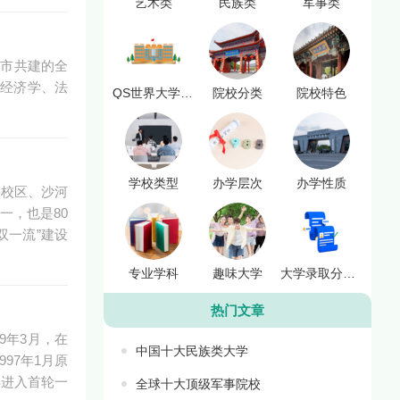
艺术类
民族类
军事类
海市共建的全
盖经济学、法
QS世界大学排名
院校分类
院校特色
学校类型
办学层次
办学性质
路校区、沙河
一，也是80
双一流”建设
专业学科
趣味大学
大学录取分数线
热门文章
9年3月，在
中国十大民族类大学
97年1月原
年进入首轮一
全球十大顶级军事院校