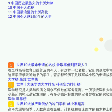
9
中国历史最悠久的十所大学
10
中国十大名校
11
中国最浪漫的十所高校
12
中国令人感到陌生的大学
世界10大最难申请的名校 录取率低到怀疑人生
在全球高等教育日益普及的今天，有这样一批名校，它们的录取率
这些学府录取通知书的学生，背后都经历了足以写成小说的申请战
选出十所让全球最优秀的申请者都寝食难安的世界名校。进入这些
大学榜
最难
世界榜
看详细名单吧！
世界十大医学类大学排名 科研实力排行榜
医学研究是人类与疾病之间永不停歇的军备竞赛。一所顶级医科大
少新药的靶点是它发现的，有多少临床标准的制定者曾在它的实验室
获批额度、临床医学顶刊论文发表量和高被引学者密度四个维度上
医学
世界榜
来看看详细名单吧！
世界10大被严重低估的冷门学科 就业率超高
高考志愿填报季，无数家庭在金融、计算机和临床医学的独木桥上挤