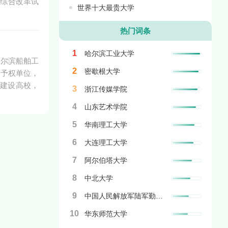
”综合改革试
世界十大最贵大学
热门词条
1
哈尔滨工业大学
哈尔滨船舶工
2
密歇根大学
授予权单位，
目建设高校，
3
浙江传媒学院
4
山东艺术学院
5
华南理工大学
6
大连理工大学
7
阿尔伯塔大学
8
中北大学
9
中国人民解放军陆军勤务学院
10
华东师范大学