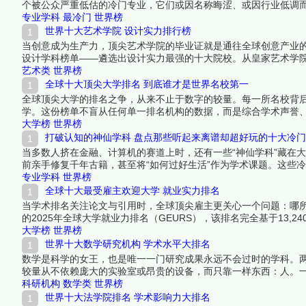
个被公众严重低估的冷门专业，它们或因名称晦涩、或因行业低调
热门专业。在少有人走的路上，竞争更少、机会更多，这些学科的
专业学科
最冷门
世界榜
世界十大艺术学院 设计实力排行榜
当创意成为生产力，顶尖艺术学院的毕业证就是通往全球创意产业的
设计学科榜单——遴选出设计实力最强的十大院校。从皇家艺术学
育从传统技艺向跨学科创新的转型浪潮。下面跟着榜中榜编辑一起
艺术类
世界榜
全球十大顶尖大学排名 到底谁才是世界名校第一
全球顶尖大学的排名之争，从来不止于数字的较量。每一所名校背
学。这份榜单不盲从任何单一排名机构的数据，而是综合学术声誉
字塔尖的学府。它们之间的位次或许有争议，但每一所的入选都无
大学榜
世界榜
吧！
打破认知的神仙学科 盘点那些听起来离谱却超好玩的十大冷
当多数人挤在金融、计算机的赛道上时，还有一些“神仙学科”藏在
前亲手修复千年古籍，甚至将“如何过好生活”作为学术课题。这些
文物修复，它们的存在提醒我们：大学的意义不只是找饭碗，更是
专业学科
世界榜
全球十大最受雇主欢迎大学 就业实力排名
当学术排名关注论文与引用时，全球顶尖雇主更关心一个问题：哪所大
的2025年全球大学就业力排名（GEURS），该排名完全基于13,
统治力到东京大学的亚洲突围，这份就业实力十强榜单，是毕业生
大学榜
世界榜
世界十大数学研究机构 学术水平大排名
数学是科学的女王，也是唯一一门研究成果永远不会过时的学科。
较量从不依赖庞大的实验室或昂贵的设备，而只靠一样东西：人。
——这些硬指标比任何综合排名都更能说明问题。以下十所机构在
科研机构
数学类
世界榜
面跟着榜中榜编辑一起来看看详细名单吧！
世界十大法学院排名 学术影响力大排名