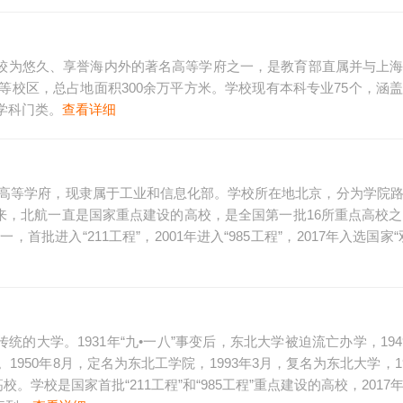
历史较为悠久、享誉海内外的著名高等学府之一，是教育部直属并与上
校区，总占地面积300余万平方米。学校现有本科专业75个，涵
学科门类。
查看详细
天高等学府，现隶属于工业和信息化部。学校所在地北京，分为学院
以来，北航一直是国家重点建设的高校，是全国第一批16所重点高校之
批进入“211工程”，2001年进入“985工程”，2017年入选国家“
统的大学。1931年“九•一八”事变后，东北大学被迫流亡办学，194
50年8月，定名为东北工学院，1993年3月，复名为东北大学，19
。学校是国家首批“211工程”和“985工程”重点建设的高校，2017