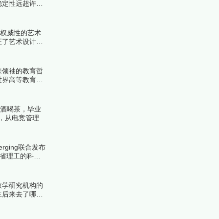
稳定性远超许多
！
具权威性的艺术
证了艺术设计教
来领袖的教育哲
世界高等教育金
来看看详细名单
品酒喝茶，毕业
，从电竞管理到
ing联合发布
麻省理工的科技
数学研究机构的
生后来去了哪里
公认的圣地。下