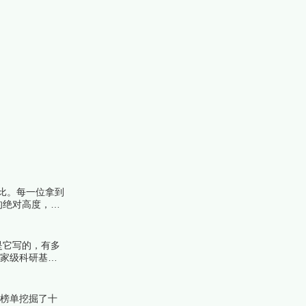
比。每一位拿到
的绝对高度，遴
榜编辑一起来看
是它写的，有多
国家级科研基金
榜中榜编辑一起
份榜单挖掘了十