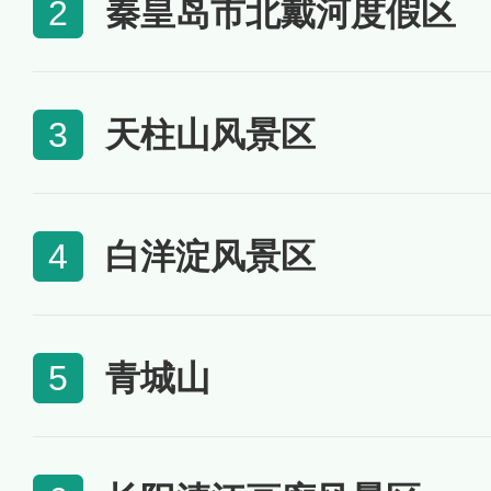
秦皇岛市北戴河度假区
2
天柱山风景区
3
白洋淀风景区
4
青城山
5