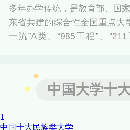
助的全方位、多层次的办学格
多年办学传统，是教育部、国
科、精干的理工科”的学科发展
东省共建的综合性全国重点大
一流”A类、“985工程”、“2
家“珠峰计划”、“111计划”、“2
创新性实验计划、国家级大学
国家建设高水平大学公派研究
中国大学十
试验区研究院联盟、粤港澳高
物流与供应链创新联盟成员。
1
中国十大民族类大学