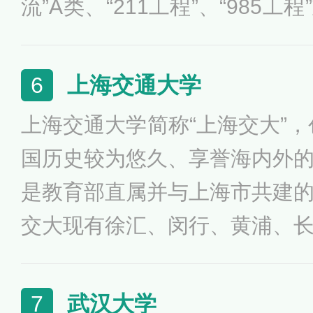
流”A类、“211工程”、“985
大学拥有仙林、鼓楼、浦口、
个直属院系，88个本科专业
上海交通大学
6
养机制改革，积极为社会各行
上海交通大学简称“上海交大”，
神、实践能力和国际视野的未
国历史较为悠久、享誉海内外
人才。
是教育部直属并与上海市共建
交大现有徐汇、闵行、黄浦、
占地面积300余万平方米。学校
涵盖经济学、法学、文学、理
武汉大学
7