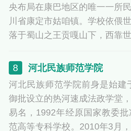
央布局在康巴地区的唯一一所
川省康定市姑咱镇。学校依偎
落于蜀山之王贡嘎山下，西靠
望高耸入云的二郎山，南邻大
北接丹巴美人谷和仙境般的甲
河北民族师范学院
8
涛入眠，白云诗意，书海蓝天
河北民族师范学院前身是始建于
宜人，年平均气温18℃，是省级
御批设立的热河速成法政学堂
易名，1992年经原国家教委
范高等专科学校。2010年3月