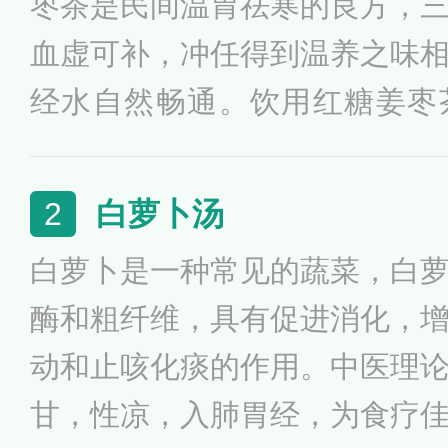
枣茶是民间温胃祛寒的良方，
血虚可补，冲任得到温养之味
经水自然畅通。饮用红糖姜枣
冒、补气养血、缓解手脚冰凉
红糖姜枣茶过于甘甜，有腻膈
白萝卜汤
2
宜使用；痰湿过多，或阴虚火
白萝卜是一种常见的蔬菜，白
酶和粗纤维，具有促进消化，
动和止咳化痰的作用。中医理
甘，性凉，入肺胃经，为食疗