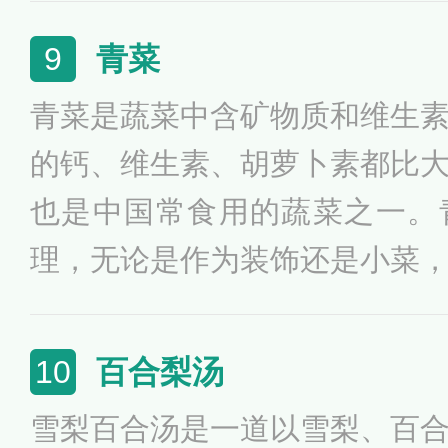
有利于溶解硫元素，使皮肤润
青菜
9
观念认为，一天一个苹果不用
青菜是蔬菜中含矿物质和维生
把苹果作为减肥瘦身的必备品
的钙、维生素、胡萝卜素都比
天只吃苹果，号称苹果日。
也是中国常食用的蔬菜之一。
理，无论是作为装饰还是小菜
流鼻涕时可以吃一些清淡的食
身体有足够的营养，减少食用
百合梨汤
10
中含有大量的维生素c，能增
雪梨百合汤是一道以雪梨、百