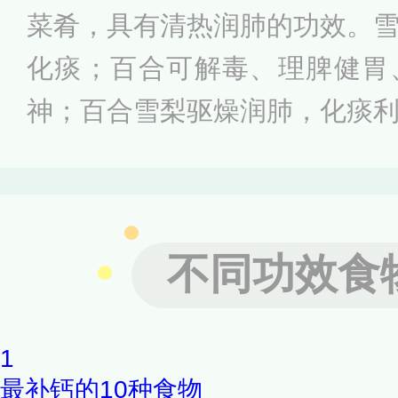
帮助。感冒流鼻涕要多喝一些
菜肴，具有清热润肺的功效。
新陈代谢，同时要服用一些抗
化痰；百合可解毒、理脾健胃
加重。流鼻涕吃青菜可以清炒
神；百合雪梨驱燥润肺，化痰
是不错的选择。
痰的人，特别适合用于秋冬季
饮用，因为梨属于寒性水果，
症加重。
不同功效食
1
最补钙的10种食物