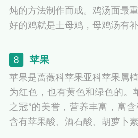
炖的方法制作而成。鸡汤面最
好的鸡就是土母鸡，母鸡汤有
治疗感冒，而土鸡比饲料鸡更
时也可以吃鸡汤面，鸡汤含有
苹果
8
素和矿物质，可以为机体提供
苹果是蔷薇科苹果亚科苹果属
体质虚弱喝点鸡汤可以增强抵
为红色，也有黄色和绿色的。
恢复。
之冠”的美誉，营养丰富，富
含有苹果酸、酒石酸、胡萝卜
是营养成分可溶性大，易被人