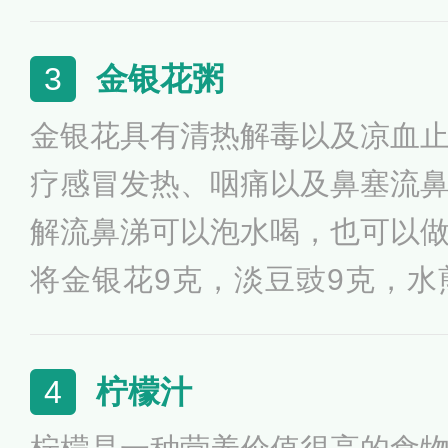
丝瓜、银耳同食；脾胃虚寒、
白萝卜汤的做法有很多，比较
金银花粥
3
卜切片放入热水中，加入少量
金银花具有清热解毒以及凉血
左右，煮熟后可直接食用。
疗感冒发热、咽痛以及鼻塞流
解流鼻涕可以泡水喝，也可以
将金银花9克，淡豆豉9克，水
克煮粥食。金银花性寒，能清
对流感病毒有抑制作用；淡豆
柠檬汁
4
起使用治疗风热感冒。非常适