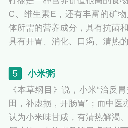
柠檬是一种营养价值很高的食
肿痛为主要症状的风热感冒者
C、维生素E，还有丰富的矿
体所需的营养成分，具有抗菌
具有开胃、消化、口渴、清热
汁，加入砂糖或蜂蜜，再加入
上500～1000毫升，流鼻涕
小米粥
5
尤其是感冒初期，喝柠檬汁甚
《本草纲目》说，小米“治反
购编辑了解到，柠檬也能祛痰
田，补虚损，开肠胃”；而中医亦
和柑橘强。
认为小米味甘咸，有清热解渴