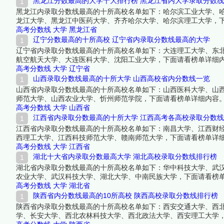
黑龙江分数最高的大学十大排行榜 黑龙江省内大学录取分数线
黑龙江内录取分数线最高的十所高校名单如下：哈尔滨工业大学、
龙江大学、黑龙江中医药大学、齐齐哈尔大学、哈尔滨理工大学，
高考分数线
大学
黑龙江省
辽宁分数最高的十所高校 辽宁省内录取分数线最高的大学
辽宁省内录取分数线最高的十所高校名单如下：大连理工大学、东
航空航天大学、大连医科大学、沈阳工业大学，下面请看榜单详细
高考分数线
大学
辽宁省
山西录取分数线最高的十所大学 山西高校省内分数线一览
山西省内录取分数线最高的十所高校名单如下：山西医科大学、山
师范大学、山西农业大学、忻州师范学院，下面请看榜单详细内容
高考分数线
大学
山西省
江西省内录取分数最高的十所大学 江西高考各高校录取分数线
江西省内录取分数线最高的十所高校名单如下：南昌大学、江西财
西理工大学、江西科技师范大学、赣南师范大学，下面请看榜单详
高考分数线
大学
江西省
湖北十大省内录取分数最高大学 湖北高校录取分数线排行榜
湖北省内录取分数线最高的十所高校名单如下：华中科技大学、武汉
农业大学、武汉科技大学、湖北大学、中南民族大学，下面请看榜
高考分数线
大学
湖北省
陕西省内分数线最高的10所高校 陕西高校录取分数线排行榜
陕西省内录取分数线最高的十所高校名单如下：西安交通大学、西
学、长安大学、西北农林科技大学、西北政法大学、西安理工大学