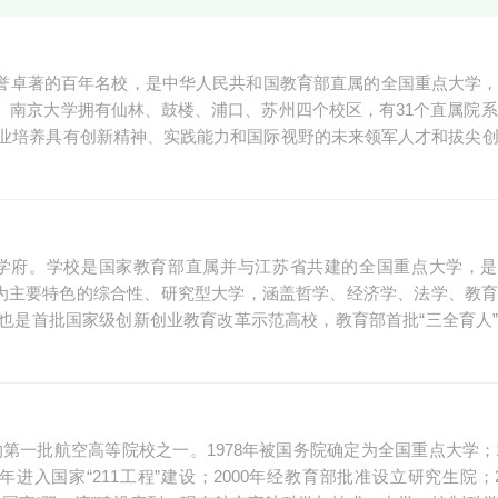
、声誉卓著的百年名校，是中华人民共和国教育部直属的全国重点大学
设高校。南京大学拥有仙林、鼓楼、浦口、苏州四个校区，有31个直属院系
业培养具有创新精神、实践能力和国际视野的未来领军人才和拔尖
府。学校是国家教育部直属并与江苏省共建的全国重点大学，是国
工科为主要特色的综合性、研究型大学，涵盖哲学、经济学、法学、教
也是首批国家级创新创业教育改革示范高校，教育部首批“三全育人
的第一批航空高等院校之一。1978年被国务院确定为全国重点大学；1
进入国家“211工程”建设；2000年经教育部批准设立研究生院；2