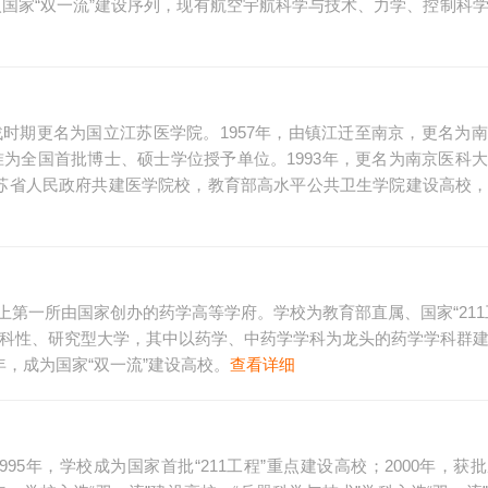
，进入国家“双一流”建设序列，现有航空宇航科学与技术、力学、控制科
战时期更名为国立江苏医学院。1957年，由镇江迁至南京，更名为
批准为全国首批博士、硕士学位授予单位。1993年，更名为南京医科
江苏省人民政府共建医学院校，教育部高水平公共卫生学院建设高校
第一所由国家创办的药学高等学府。学校为教育部直属、国家“211工程
多科性、研究型大学，其中以药学、中药学学科为龙头的药学学科群
年，成为国家“双一流”建设高校。
查看详细
5年，学校成为国家首批“211工程”重点建设高校；2000年，获