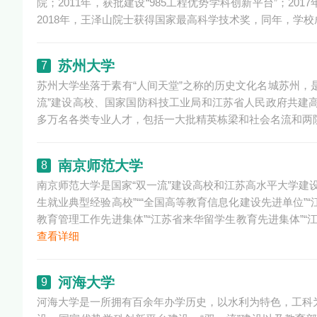
院；2011年，获批建设“985工程优势学科创新平台”；20
2018年，王泽山院士获得国家最高科学技术奖，同年，学
苏州大学
7
苏州大学坐落于素有“人间天堂”之称的历史文化名城苏州，是国
流”建设高校、国家国防科技工业局和江苏省人民政府共建高
多万名各类专业人才，包括一大批精英栋梁和社会名流和两
南京师范大学
8
南京师范大学是国家“双一流”建设高校和江苏高水平大学建设
生就业典型经验高校”““全国高等教育信息化建设先进单位”
教育管理工作先进集体”“江苏省来华留学生教育先进集体”“
查看详细
河海大学
9
河海大学是一所拥有百余年办学历史，以水利为特色，工科为