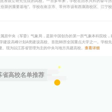
部批准设立研究生院的高校。一百多年来，学校在治水兴邦的奋斗
技创新的重要基地”。学校在南京市、常州市设有西康路校区、江宁
隶属原中央（军委）气象局，是新中国创办的第一所气象本科院校，
大学建设高峰计划A类建设高校、首批88所全国重点大学之一。学校
建。现为以江苏省管理为主的中央与地方共建高校。
查看详细
苏省高校名单推荐