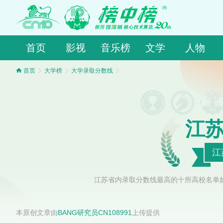
首页
影视
音乐榜
文学
人物
首页
大学榜
大学录取分数线
江
江
江苏省内录取分数线最高的十所高校名单
本原创文章由
BANG研究员CN108991
上传提供