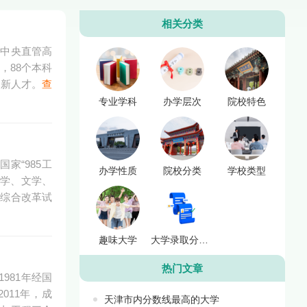
相关分类
，中央直管高
，88个本科
创新人才。
查
专业学科
办学层次
院校特色
家“985工
办学性质
院校分类
学校类型
育学、文学、
”综合改革试
趣味大学
大学录取分数线
热门文章
981年经国
011年，成
天津市内分数线最高的大学