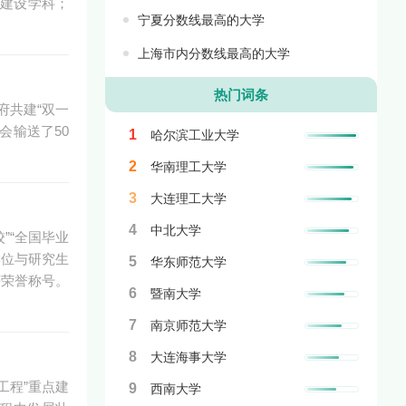
”建设学科；
宁夏分数线最高的大学
上海市内分数线最高的大学
热门词条
府共建“双一
会输送了50
1
哈尔滨工业大学
2
华南理工大学
3
大连理工大学
4
中北大学
”“全国毕业
学位与研究生
5
华东师范大学
等荣誉称号。
6
暨南大学
7
南京师范大学
8
大连海事大学
工程”重点建
9
西南大学