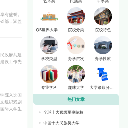
艺术类
民族类
军事类
界享有盛誉。
基础部，涵盖
QS世界大学排名
院校分类
院校特色
人民政府共建
学校类型
办学层次
办学性质
明建设工作先
专业学科
趣味大学
大学录取分数线
剧学院入选国
热门文章
科文组织戏剧
盟国际大学生
全球十大顶级军事院校
中国十大民族类大学