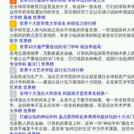
世界10大最难申请的名校 录取率低到怀疑人生
在全球高等教育日益普及的今天，有这样一批名校，它们的录取率
这些学府录取通知书的学生，背后都经历了足以写成小说的申请战
选出十所让全球最优秀的申请者都寝食难安的世界名校。进入这些
大学榜
最难
世界榜
看详细名单吧！
世界十大医学类大学排名 科研实力排行榜
医学研究是人类与疾病之间永不停歇的军备竞赛。一所顶级医科大
少新药的靶点是它发现的，有多少临床标准的制定者曾在它的实验室
获批额度、临床医学顶刊论文发表量和高被引学者密度四个维度上
医学
世界榜
来看看详细名单吧！
世界10大被严重低估的冷门学科 就业率超高
高考志愿填报季，无数家庭在金融、计算机和临床医学的独木桥上挤
个被公众严重低估的冷门专业，它们或因名称晦涩、或因行业低调
热门专业。在少有人走的路上，竞争更少、机会更多，这些学科的
专业学科
最冷门
世界榜
世界十大艺术学院 设计实力排行榜
当创意成为生产力，顶尖艺术学院的毕业证就是通往全球创意产业的
设计学科榜单——遴选出设计实力最强的十大院校。从皇家艺术学
育从传统技艺向跨学科创新的转型浪潮。下面跟着榜中榜编辑一起
艺术类
世界榜
全球十大顶尖大学排名 到底谁才是世界名校第一
全球顶尖大学的排名之争，从来不止于数字的较量。每一所名校背
学。这份榜单不盲从任何单一排名机构的数据，而是综合学术声誉
字塔尖的学府。它们之间的位次或许有争议，但每一所的入选都无
大学榜
世界榜
吧！
打破认知的神仙学科 盘点那些听起来离谱却超好玩的十大冷
当多数人挤在金融、计算机的赛道上时，还有一些“神仙学科”藏在
前亲手修复千年古籍，甚至将“如何过好生活”作为学术课题。这些
文物修复，它们的存在提醒我们：大学的意义不只是找饭碗，更是
专业学科
世界榜