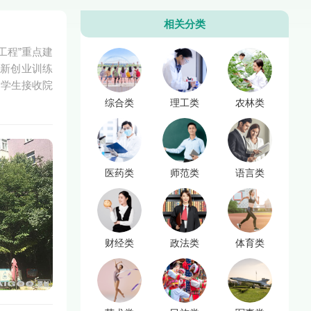
相关分类
工程”重点建
创新创业训练
留学生接收院
综合类
理工类
农林类
医药类
师范类
语言类
财经类
政法类
体育类