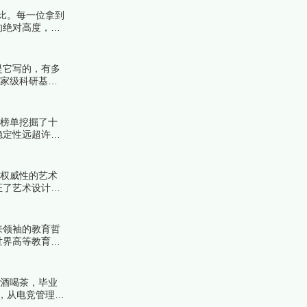
比。每一位拿到
的绝对高度，遴
榜编辑一起来看
是它写的，有多
国家级科研基金
榜中榜编辑一起
份榜单挖掘了十
稳定性远超许多
！
具权威性的艺术
证了艺术设计教
来领袖的教育哲
世界高等教育金
来看看详细名单
品酒喝茶，毕业
，从电竞管理到