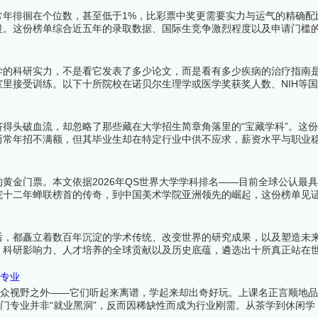
常年徘徊在个位数，甚至低于1%，比彩票中奖更需要实力与运气的精确配
役。这份榜单综合近五年的录取数据、国际生竞争激烈程度以及申请门槛
学府，意味着在二十岁之前就完成了一次人生的终极闯关。下面跟着榜中
学的科研实力，不是看它发表了多少论文，而是看有多少疾病的治疗指南
里接受训练。以下十所院校在诺贝尔生理学或医学奖获奖人数、NIH等
长期占据全球前列，它们共同构成了当代医学研究的第一梯队。下面跟着
得头破血流，却忽略了那些藏在大学招生简章角落里的“宝藏学科”。这
而常年招不满额，但其毕业生却在特定行业中供不应求，薪资水平与职业
真正价值正等着被重新发现。下面跟着榜中榜编辑一起来看看详细名单吧
黄金门票。本文依据2026年QS世界大学学科排名——目前全球公认最
院十二年蝉联榜首的传奇，到中国美术学院亚洲领先的崛起，这份榜单见
来看看详细名单吧！
后，都矗立着数百年沉淀的学术传统、改变世界的研究成果，以及塑造未
、科研影响力、人才培养的全球贡献以及历史底蕴，遴选出十所真正站在
可辩驳——这里诞生的，是人类文明的下一章。下面跟着榜中榜编辑一起
门专业
大众视野之外——它们听起来离谱，学起来却出奇好玩。上课名正言顺地
冷门专业并非“就业黑洞”，反而因稀缺性而成为行业刚需。从茶学到休闲学
找到热爱。下面跟着榜中榜编辑一起来看看详细名单吧！