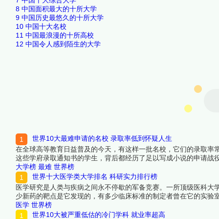
8
中国面积最大的十所大学
9
中国历史最悠久的十所大学
10
中国十大名校
11
中国最浪漫的十所高校
12
中国令人感到陌生的大学
世界10大最难申请的名校 录取率低到怀疑人生
在全球高等教育日益普及的今天，有这样一批名校，它们的录取率
这些学府录取通知书的学生，背后都经历了足以写成小说的申请战
选出十所让全球最优秀的申请者都寝食难安的世界名校。进入这些
大学榜
最难
世界榜
看详细名单吧！
世界十大医学类大学排名 科研实力排行榜
医学研究是人类与疾病之间永不停歇的军备竞赛。一所顶级医科大
少新药的靶点是它发现的，有多少临床标准的制定者曾在它的实验室
获批额度、临床医学顶刊论文发表量和高被引学者密度四个维度上
医学
世界榜
来看看详细名单吧！
世界10大被严重低估的冷门学科 就业率超高