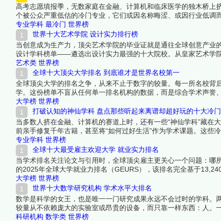
高考志愿填报季，无数家庭在金融、计算机和临床医学的独木桥上挤
个被公众严重低估的冷门专业，它们或因名称晦涩、或因行业低调
热门专业。在少有人走的路上，竞争更少、机会更多，这些学科的
专业学科
最冷门
世界榜
世界十大艺术学院 设计实力排行榜
当创意成为生产力，顶尖艺术学院的毕业证就是通往全球创意产业的
设计学科榜单——遴选出设计实力最强的十大院校。从皇家艺术学
育从传统技艺向跨学科创新的转型浪潮。下面跟着榜中榜编辑一起
艺术类
世界榜
全球十大顶尖大学排名 到底谁才是世界名校第一
全球顶尖大学的排名之争，从来不止于数字的较量。每一所名校背
学。这份榜单不盲从任何单一排名机构的数据，而是综合学术声誉
字塔尖的学府。它们之间的位次或许有争议，但每一所的入选都无
大学榜
世界榜
吧！
打破认知的神仙学科 盘点那些听起来离谱却超好玩的十大冷
当多数人挤在金融、计算机的赛道上时，还有一些“神仙学科”藏在
前亲手修复千年古籍，甚至将“如何过好生活”作为学术课题。这些
文物修复，它们的存在提醒我们：大学的意义不只是找饭碗，更是
专业学科
世界榜
全球十大最受雇主欢迎大学 就业实力排名
当学术排名关注论文与引用时，全球顶尖雇主更关心一个问题：哪所大
的2025年全球大学就业力排名（GEURS），该排名完全基于13,
统治力到东京大学的亚洲突围，这份就业实力十强榜单，是毕业生
大学榜
世界榜
世界十大数学研究机构 学术水平大排名
数学是科学的女王，也是唯一一门研究成果永远不会过时的学科。
较量从不依赖庞大的实验室或昂贵的设备，而只靠一样东西：人。
——这些硬指标比任何综合排名都更能说明问题。以下十所机构在
科研机构
数学类
世界榜