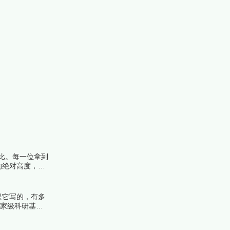
比。每一位拿到
的绝对高度，遴
榜编辑一起来看
是它写的，有多
国家级科研基金
榜中榜编辑一起