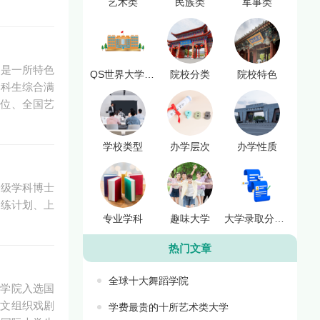
艺术类
民族类
军事类
，是一所特色
QS世界大学排名
院校分类
院校特色
本科生综合满
首位、全国艺
学校类型
办学层次
办学性质
一级学科博士
训练计划、上
专业学科
趣味大学
大学录取分数线
热门文章
全球十大舞蹈学院
剧学院入选国
科文组织戏剧
学费最贵的十所艺术类大学