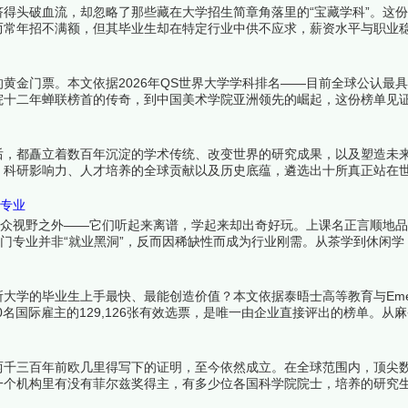
得头破血流，却忽略了那些藏在大学招生简章角落里的“宝藏学科”。这
而常年招不满额，但其毕业生却在特定行业中供不应求，薪资水平与职业
真正价值正等着被重新发现。下面跟着榜中榜编辑一起来看看详细名单吧
黄金门票。本文依据2026年QS世界大学学科排名——目前全球公认最
院十二年蝉联榜首的传奇，到中国美术学院亚洲领先的崛起，这份榜单见
来看看详细名单吧！
后，都矗立着数百年沉淀的学术传统、改变世界的研究成果，以及塑造未
、科研影响力、人才培养的全球贡献以及历史底蕴，遴选出十所真正站在
可辩驳——这里诞生的，是人类文明的下一章。下面跟着榜中榜编辑一起
门专业
大众视野之外——它们听起来离谱，学起来却出奇好玩。上课名正言顺地
冷门专业并非“就业黑洞”，反而因稀缺性而成为行业刚需。从茶学到休闲学
找到热爱。下面跟着榜中榜编辑一起来看看详细名单吧！
学的毕业生上手最快、最能创造价值？本文依据泰晤士高等教育与Emerg
240名国际雇主的129,126张有效选票，是唯一由企业直接评出的榜单。从
求职竞争力的终极参照。下面跟着榜中榜编辑一起来看看详细名单吧！
两千三百年前欧几里得写下的证明，至今依然成立。在全球范围内，顶尖
一个机构里有没有菲尔兹奖得主，有多少位各国科学院院士，培养的研究
过去半个世纪中持续产出着改变数学面貌的成果，它们是全球数学研究者