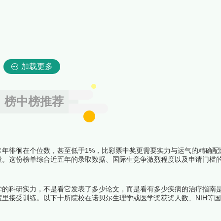
加载更多
榜中榜推荐
常年徘徊在个位数，甚至低于1%，比彩票中奖更需要实力与运气的精确配
役。这份榜单综合近五年的录取数据、国际生竞争激烈程度以及申请门槛
学府，意味着在二十岁之前就完成了一次人生的终极闯关。下面跟着榜中
学的科研实力，不是看它发表了多少论文，而是看有多少疾病的治疗指南
里接受训练。以下十所院校在诺贝尔生理学或医学奖获奖人数、NIH等
长期占据全球前列，它们共同构成了当代医学研究的第一梯队。下面跟着