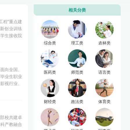
相关分类
工程”重点建
创新创业训练
留学生接收院
综合类
理工类
农林类
、面向全国、
医药类
师范类
语言类
校毕业生职业
、影视行业、
财经类
政法类
体育类
“部校共建卓
本科产教融合