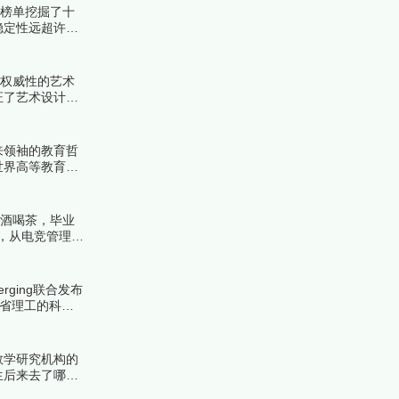
份榜单挖掘了十
稳定性远超许多
！
具权威性的艺术
证了艺术设计教
来领袖的教育哲
世界高等教育金
来看看详细名单
品酒喝茶，毕业
，从电竞管理到
ing联合发布
麻省理工的科技
数学研究机构的
生后来去了哪里
公认的圣地。下