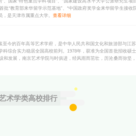
划”、国家“特色重点学科项目”、”国家建设高水平大学公派研究生项目
首批“教育部来华留学示范基地”、“中国政府奖学金来华留学生接收院
成员，是天津市属重点大学。
查看详细
延续至今的百年高等艺术学府，是中华人民共和国文化和旅游部与江
科综合实力稳居全国高校前列。1978年，获准为全国首批招收硕
建设和发展，南京艺术学院与时俱进，经风雨而茁壮，历沧桑而弥坚
艺术学类高校排行