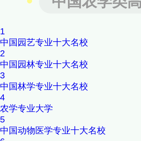
中国农学类
盟、中美大学农业推广联盟、
盟、“双一流”农科联盟、成渝
1
盟、成都服务全川农业科技创
中国园艺专业十大名校
首批高等学校新农村发展研究
2
部本科教学工作水平评估优秀
中国园林专业十大名校
3
中国林学专业十大名校
4
农学专业大学
5
中国动物医学专业十大名校