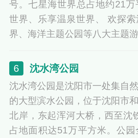
号。七星海世界总占地约21
花展、鸢尾花展、睡莲花展、
世界、乐享温泉世界、 欢探
秋天有菊花展；每年1-2月，
界、海洋主题公园等八大主题
节。
是集室内水上乐园、室外游乐
养生、酒店会议与海鲜特色餐
沈水湾公园
6
合型亲子乐园，乐园在侧重体
沈水湾公园是沈阳市一处集自
成分，能令游客在缤纷奇幻的
的大型滨水公园，位于沈阳市
的欢乐。
北岸，东起浑河大桥，西至沈铁
占地面积达51万平方米。公