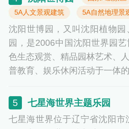
山、大洋山和秀湖构成，即所谓
5A人文景观建筑
5A自然地理景
区四季皆景，春季可以赏花，
沈阳世博园，又叫沈阳植物园
以赏枫叶，冬天可以赏雪景。
园，是2006中国沈阳世界园
亭远眺，四周美景尽收眼底。
色生态观赏、精品园林艺术、
普教育、娱乐休闲活动于一体
区。沈阳世博园占地面积2.46
展示了东北、西北、华北及内
七星海世界主题乐园
5
季鲜花绽放、四季旅游景色各
七星海世界位于辽宁省沈阳市
展、杜鹃展、精品兰花展、樱