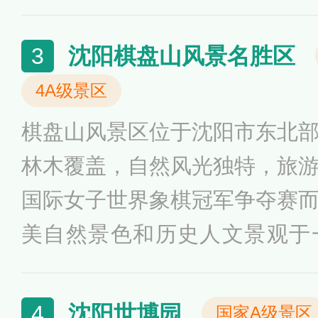
塘、芦荡迷宫、关帝庙、湖中
场、世南书画苑、永宁寺等。
沈阳棋盘山风景名胜区
3
心岛的一座木制曲桥，桥长26
4A级景区
三个亭子，六个曲折，蜿蜒绵
棋盘山风景区位于沈阳市东北
映下显得宁静秀美。
林木覆盖，自然风光独特，旅
国际女子世界象棋冠军争夺赛
美自然景色和历史人文景观于
游、冰雪旅游、风光旅游、度
游、文体娱乐为一体的旅游胜
沈阳世博园
4
国家A级景区