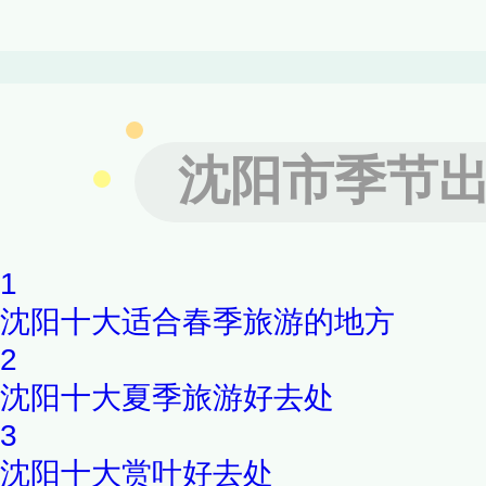
主线的梦扰青龙等十八组浮雕
映中，栩栩如生、犹如身临其
集旅游、休闲、观光、娱乐于
沈阳市季节
景点较多，其中以薛礼雕像、
洞、烽火台、风车了望台、龙
1
场、水上乐园、复建中的广福
沈阳十大适合春季旅游的地方
2
沈阳十大夏季旅游好去处
3
沈阳十大赏叶好去处