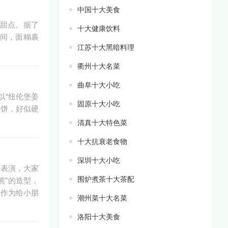
中国十大美食
甜点。据了
十大健康饮料
间，面糊裹
江苏十大黑暗料理
衢州十大名菜
曲阜十大小吃
以“纽伦堡姜
固原十大小吃
姜饼，好似硬
清真十大特色菜
十大抗衰老食物
深圳十大小吃
的表演，大家
围炉煮茶十大茶配
熊”的造型，
，作为给小朋
潮州菜十大名菜
洛阳十大美食