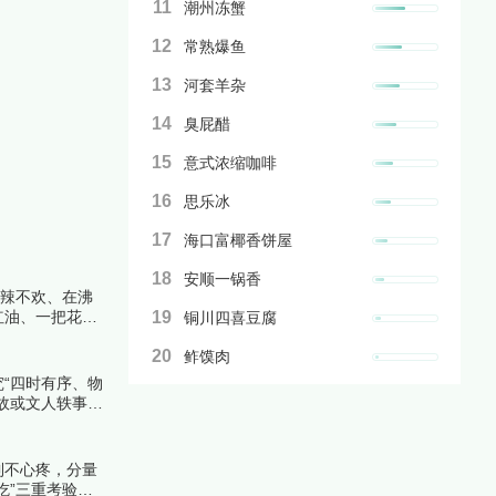
11
潮州冻蟹
12
常熟爆鱼
13
河套羊杂
14
臭屁醋
15
意式浓缩咖啡
16
思乐冰
17
海口富椰香饼屋
18
安顺一锅香
无辣不欢、在沸
红油、一把花椒
19
铜川四喜豆腐
的极致鲜甜到老
20
鲊馍肉
“四时有序、物
故或文人轶事
到不心疼，分量
吃”三重考验。