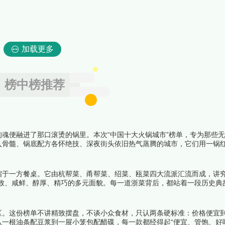
加载更多
榜中榜推荐
魂便融进了那口滚烫的锅里。本次“中国十大火锅城市”榜单，专为那些
入骨髓、锅底配方各怀绝技、深夜街头依旧热气蒸腾的城市，它们用一锅
从重庆牛油老火锅的霸气麻辣到成都清油火锅的香醇细腻，从潮汕牛肉锅
一无二的江湖。下面跟着榜中榜编辑一起来看看详细名单吧！
缩于一方餐桌。它由杭帮菜、甬帮菜、绍菜、瓯菜四大流派汇流而成，讲究
雅致、咸鲜、醇厚、精巧的多元面貌。每一道浙菜背后，都站着一段历史典
为可以咀嚼的文化记忆。下面跟着榜中榜编辑一起来看看详细名单吧！
区。这份榜单不讲精致摆盘，不谈小众食材，只认两条硬标准：价格便宜
一根油条配豆浆到一屉小笼包配醋碟，每一款都经得起“便宜、管饱、好