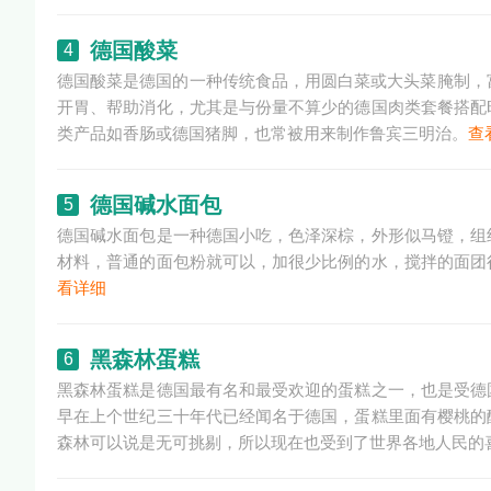
德国酸菜
4
德国酸菜是德国的一种传统食品，用圆白菜或大头菜腌制，
开胃、帮助消化，尤其是与份量不算少的德国肉类套餐搭配
类产品如香肠或德国猪脚，也常被用来制作鲁宾三明治。
查
德国碱水面包
5
德国碱水面包是一种德国小吃，色泽深棕，外形似马镫，组
材料，普通的面包粉就可以，加很少比例的水，搅拌的面团
看详细
黑森林蛋糕
6
黑森林蛋糕是德国最有名和最受欢迎的蛋糕之一，也是受德
早在上个世纪三十年代已经闻名于德国，蛋糕里面有樱桃的
森林可以说是无可挑剔，所以现在也受到了世界各地人民的