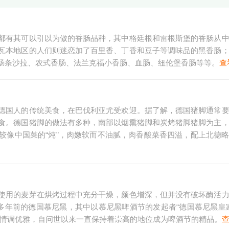
都有其可以引以为傲的香肠品种，其中格廷根和雷根斯堡的香肠从
瓦本地区的人们则迷恋加了百里香、丁香和豆子等调味品的黑香肠
肠条沙拉、农式香肠、法兰克福小香肠、血肠、纽伦堡香肠等等。
查
德国人的传统美食，在巴伐利亚尤受欢迎。据了解，德国猪脚通常
食。德国猪脚的做法有多种，南部以烟熏猪脚和炭烤猪脚猪脚为主
较像中国菜的“炖”，肉嫩软而不油腻，肉香酸菜香四溢，配上北德
使用的麦芽在烘烤过程中充分干燥，颜色增深，但并没有破坏酶活
多年前的德国慕尼黑，其中以慕尼黑啤酒节的发起者“德国慕尼黑皇
、情调优雅，自问世以来一直保持着崇高的地位成为啤酒节的精品。