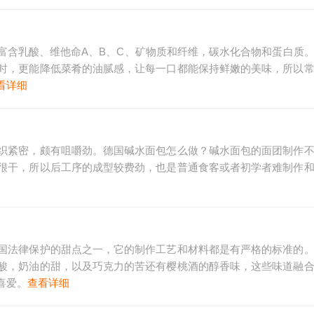
富含乳酸、维他命A、B、C、矿物质和纤维，碳水化合物和蛋白质
时，更能降低菜肴的油腻感，让每一口都能保持鲜嫩的美味，所以
看详细
织紧密，颇有咀嚼劲。德国碱水面包怎么做？碱水面包的面团制作
很干，所以后工序的成型较费劲，也是普通食客或者初学者难制作
国法律保护的甜点之一，它的制作工艺和材料都是有严格的标准的
酸，奶油的甜，以及巧克力的苦还有樱桃酒的醇香味，这些味道融
喜爱。
查看详细