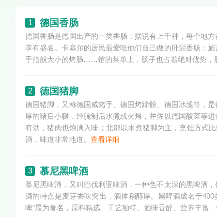
德国香肠
1
德国香肠是德国出产的一类香肠，据说有上千种，每个地方
享有盛名。卡塞尔的居民最爱吃他们自己做的肝泥香肠；施
手指般大小的烤肠……馆的菜单上，肠子也占着绝对优势，
德国猪脚
2
德国猪脚，又称德国咸猪手、德国烤蹄髈、德国冰腿等，是
厚的猪后小腿，经腌制后水煮或火烤，并佐以德国酸菜等进
有劲，猪肉也饱满入味；北部以水煮猪脚为主，烹饪方式比
酒，味道非常地道。
查看详细
慕尼黑啤酒
3
慕尼黑啤酒，又叫巴伐利亚啤酒，一种色不太深的黑啤酒，
酒的特点是麦芽香味突出，酒体稍醇厚。黑啤酒成名于400
啤”最为著名，原料精选、工艺独特、酒味香醇、营养丰富