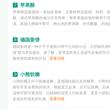
苹果酥
7
苹果酥是德国的一道知名美食，主要材料是面团、馅料、
解，德式苹果酥的做法非常简单，将苹果派的馅和葡萄干
满，再放入烤箱中即可，烤出来的苹果酥，外壳酥脆，内馅
德国姜饼
8
德国姜饼是一种介乎于蛋糕与饼干之间的小点，它的制作原
饼”最为享负盛名。据了解，姜饼是欧洲人圣诞节必备的节
曲奇和软曲奇的区别。
查看详细
小熊软糖
9
小熊软糖又叫小熊橡皮糖，是德国比较出名的糖果。小熊软
都非常喜欢看熊的表演，熊能直立起来，还可以跳舞。后来
这种可爱可通造型，比较独特深受人们的喜爱，更是小朋友
友或女性朋友的礼物。
查看详细