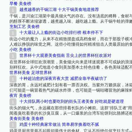
它们藏在小区的铁栅栏外、地铁站的必经之路和写字楼的背面巷子
早餐
美食榜
越煮越香的干锅江湖 十大干锅美食地道推荐
干锅，是川渝江湖菜中最具烟火气的存在。没有汤底的稀释，食材
的醇厚不断浓缩渗透，越煮越入味、越吃越上瘾。从干锅牛蛙的弹
的消耗方式。这份榜单精选十大干锅必点菜品，在这个干锅飘香的
烹制工艺
美食榜
榜编辑一起来看看详细名单吧！
十大最让人上瘾的街边小吃排行榜 根本停不下
街边小吃的魔力，从来不在精致摆盘或高档食材，而在于那股子横
人难以挣脱的味觉之网。这些小吃懂得如何精准狙击人类最原始的
击。明知是热量炸弹，却还是忍不住排队；嘴里说着“最后一口”，
小吃
美食榜
们。下面跟着榜中榜编辑一起来看看详细名单吧！
世界杯十大观赛美食指南 舌尖上的世界杯狂欢派对
在世界杯全球狂欢浪潮里，美食烟火向来是球迷观赛不可或缺的浪
别样狂欢。从中式地道小食到美加墨本土特色佳肴，各色美味适配
食详细榜单吧！
世界杯美食
足球世界杯
十种超治愈的深夜宵夜大赏 减肥全靠半夜破功了
深夜的胃，永远对减肥计划有着一票否决权。当窗外万籁俱寂，冰
们可能是一碗冒着热气的碳水炸弹，也可能是一锅咕嘟冒泡的麻辣
只是热量，更是对自己一天辛苦最真诚的犒劳。准备好接受这份深
夜宵
美食榜
十大排队两小时也要吃到的街头王者美食 好吃就是硬道理
街头的烟火气，永远藏在那些排着长队的小摊前。这群“排队王者”
闻着臭吃着香的长沙臭豆腐，从一口爆浆的台湾车轮饼到比胳膊还粗
队，咬下第一口时那种直冲天灵盖的满足感，会让你瞬间原谅所有
美食街美食
美食榜
鸡蛋十种经典家常做法 简单易学换着吃不腻
鸡蛋是厨房里最不起眼却最伟大的食材。它从不拒绝任何烹饪方式