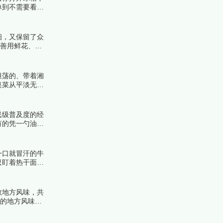
单到不需要看第
细，又保留了众
，善用鲜花、菌
坦荡的、带着湘
桌菜从平淡无奇
榜中榜编辑一起
民级普及度的经
有的凭一勺油辣
看看详细名单
一口就冒汗的牛
只盯着热干面
数地方风味，共
能的地方风味。