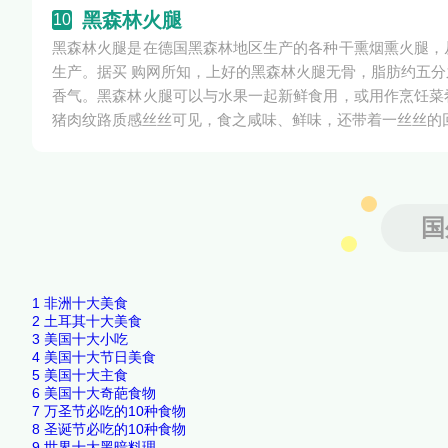
黑森林火腿
10
黑森林火腿是在德国黑森林地区生产的各种干熏烟熏火腿，
生产。据买 购网所知，上好的黑森林火腿无骨，脂肪约五
香气。黑森林火腿可以与水果一起新鲜食用，或用作烹饪菜
猪肉纹路质感丝丝可见，食之咸味、鲜味，还带着一丝丝的
国
1
非洲十大美食
2
土耳其十大美食
3
美国十大小吃
4
美国十大节日美食
5
美国十大主食
6
美国十大奇葩食物
7
万圣节必吃的10种食物
8
圣诞节必吃的10种食物
9
世界十大黑暗料理