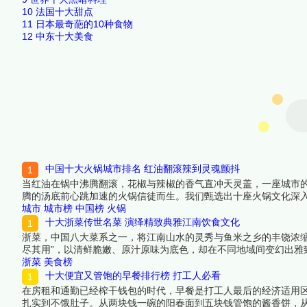
10
法国十大甜点
11
日本最奇葩的10种食物
12
中东十大美食
中国十大火锅城市排名 红油翻滚辣到灵魂颤抖
当红油在锅中沸腾翻滚，花椒与辣椒的香气直冲天灵盖，一座城市的
腾的汤底前心跳加速的火锅信徒而生。我们甄选出十座火锅文化深
和无数种蘸料，将最普通的食材涮出了让人灵魂颤抖的极致美味。
城市
城市榜
中国榜
火锅
北京铜锅的炭火温情，每一座城都在那口沸腾的锅里，煮着自己独
十大浙菜传世名菜 演绎精致典雅江南饮食文化
浙菜，中国八大菜系之一，将江南山水的灵秀与鱼米之乡的丰饶浓
尽其用”，以清鲜脆嫩、原汁原味为底色，却在不同地域间变幻出
——苏东坡、宋高宗、乾隆帝的名字与这些菜肴交织，让饮食升华
浙菜
美食榜
十大便宜又管饱的早餐排行榜 打工人必看
在房租和通勤已经榨干钱包的时代，早餐是打工人最后的经济适用
扎实到不饿肚子。从两块钱一碗的阳春面到五块钱管饱的酱香饼，从