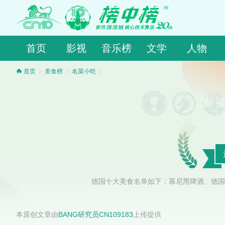
首页
影视
音乐榜
文学
人物
首页
美食榜
名菜小吃
德国十大美食名单如下：慕尼黑啤酒、德国
本原创文章由
BANG研究员CN109183
上传提供