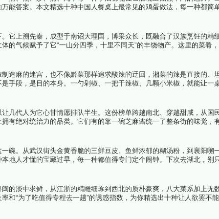
的万能答案。本文精选十种中国人餐桌上最常见的鸡蛋做法，每一种都简
看详细名单吧！
下。它上溯先秦，成型于南诏大理国，博采众长，既融合了汉族烹饪的精
体的气候赋予了它“一山分四季，十里不同天”的丰饶物产。这里的菜肴
人”。下面跟着榜中榜编辑一起来看看详细名单吧！
椒制造麻的迷宫，也不像黔菜那样追求酸辣的迂回，湘菜的辣是直接的、
不是手段，是目的本身。一勺剁椒、一把干辣椒、几颗小米椒，就能让一
十道最受欢迎的经典湘菜，每一道都是辣味美学最极致的表达。下面跟着
以让几代人为它心甘情愿排队半生。这份榜单跨越南北、穿越甜咸，从国
上拥有绝对统治力的品类。它们有的靠一碗芝麻酱统一了整条街的味觉，
响力三重考量，第一名或许会让你会心一笑。下面跟着榜中榜编辑一起来
这一碗。从武汉街头金黄香脆的三鲜豆皮、鱼鲜浓郁的糊汤粉，到襄阳嗍
种本地人才懂的宝藏过早，每一种都值得专门定个闹钟。下次去湖北，别
粤闽的淡中求鲜，从江浙的精雕细琢到西北的质朴豪爽，八大菜系加上无
率和“为了吃值得专程去一趟”的诱惑指数，为你精选出十种让人欲罢不