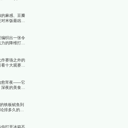
看详细名单吧！
椒的麻感、豆瓣
是对米饭最凶残
。下面跟着榜中
里编织出一张令
志力的降维打
此不疲的瘾君子
化作赛场之外的
看看十大观赛美
治愈宵夜——它
。深夜的美食不
油的铁板鱿鱼到
无论排多久的
当你打开冰箱不