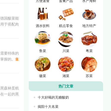
方便速食
畜禽产品
水产海鲜
。德国酸菜能
常用于搭配肉
酒水饮料
糕点零食
地方特产
鲁菜
川菜
粤菜
不需要特殊的
和掌握的。
查
徽菜
湘菜
苏菜
热门文章
。黑森林蛋糕
合在一起的黑
十大好喝的无糖酸奶
揭阳十大名菜