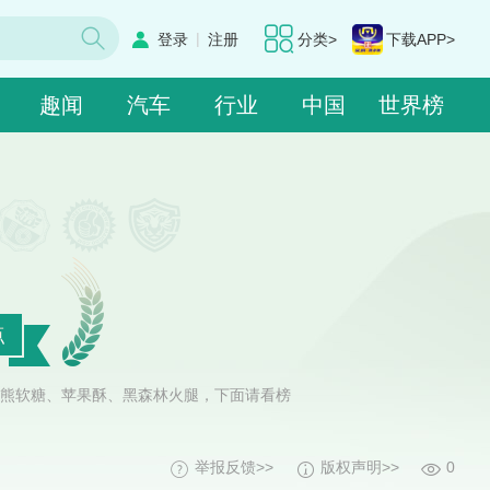
|
登录
注册
分类>
下载APP>
趣闻
汽车
行业
中国
世界榜
点
熊软糖、苹果酥、黑森林火腿，下面请看榜
举报反馈>>
版权声明>>
0