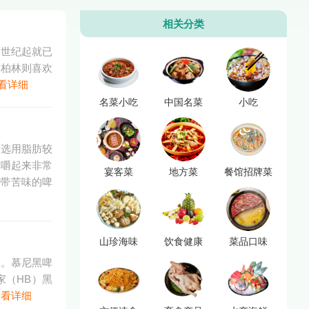
相关分类
中世纪起就已
；柏林则喜欢
看详细
名菜小吃
中国名菜
小吃
要选用脂肪较
，嚼起来非常
宴客菜
地方菜
餐馆招牌菜
略带苦味的啤
山珍海味
饮食健康
菜品口味
力。慕尼黑啤
家（HB）黑
查看详细