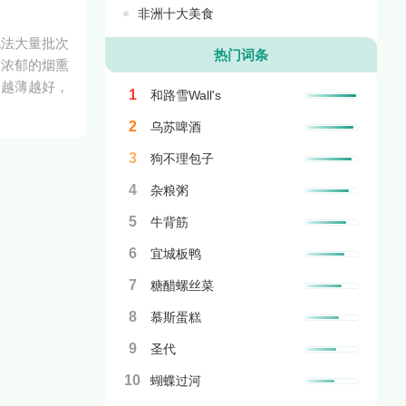
非洲十大美食
无法大量批次
热门词条
到浓郁的烟熏
，越薄越好，
1
和路雪Wall's
2
乌苏啤酒
3
狗不理包子
4
杂粮粥
5
牛背筋
6
宜城板鸭
7
糖醋螺丝菜
8
慕斯蛋糕
9
圣代
10
蝴蝶过河