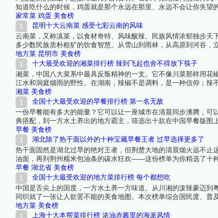
知道吃什么的时候，鸡蛋就是那个永远在那里、永远不会让你失望
二遍菜谱，却好吃到可以吃一辈子。下面跟着榜中榜编辑一起来看
家常菜
鸡蛋
美食榜
昆明十大云南菜 感受七彩云南的风味
云南菜，又称滇菜，以食材奇特、风味酸辣、民族风情浓郁独步天
多少数民族质朴粗犷的饮食智慧。从雪山到雨林，从高原到河谷，立
子、昆虫入馔，调味不离酸、辣、香、鲜，讲求“以奇制胜、以鲜动
地方菜
昆明市
美食榜
十大最受欢迎的湘菜排行榜 辣到飞起也舍不得放下筷子
湘菜，中国八大菜系中最具反叛精神的一支。它不像川菜那样用花
江水和洞庭烟雨的野性。在湖南，辣椒不是调料，是一种信仰；辣
变成让人额头冒汗、嘴唇发麻却完全停不下筷子的盛宴。本文盘点
湘菜
美食榜
来看看详细名单吧！
全国十大最受欢迎的早餐排行榜 第一名无敌
一份早餐能有多大的能量？它可以让一座城市在清晨同步沸腾，可
典搭配，到一方水土养出的地方霸主，筛选出十款在中国早餐版图
子成为了整座城市的开机键。排名经过普及度、群众基础和文化影
早餐
美食榜
吧！
湖北除了热干面以外的十种宝藏早餐王者 过早选择更多了
热干面固然是湖北过早的绝对王者，但荆楚大地的清晨烟火远不止
油面，再到荆州糯米包油条的碳水狂欢——这份榜单为你精选了十
了。下面跟着榜中榜编辑一起来看看详细名单吧！
早餐
湖北省
美食榜
全国十大最受欢迎的地方菜排行榜 每个都想吃
中国是舌尖上的国度，一方水土养一方味道。从川湘的泼辣豪迈到
同织就了一张让人欲罢不能的美食地图。本次榜单综合国民度、普及
下面跟着榜中榜编辑一起来看看详细名单吧！
地方菜
美食榜
上海十大本帮菜排行榜 浓油赤酱里的海派风情