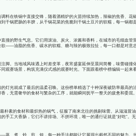
里，是打工人每天早晨最踏实的人间慰藉。下面跟着榜中榜编辑一起来看
与调料在铁锅中直接交锋，随着酒精炉的火苗持续加热，辣椒的焦香、花
嫩到干锅肥肠的丰腴，从干锅花菜的焦脆到干锅土豆片的软糯，每一锅都
季节，约上三五好友，围着一口滋滋作响的铁锅，吃到额头冒汗才叫痛快
冲直撞的野生气息。它们用滚油、炭火、浓酱和香料，在城市的毛细血管
食欲——油脂的焦香、碳水的软糯、糖与辣的极致拉扯，每一口都是对意
手已经伸向了下一份。这份榜单献给那些在街边小摊前屡战屡败、却又乐
漫注脚。当地域风味遇上时差变革，夜宵盛宴延伸至晨间简餐，味蕾碰撞
不同观赛场景，构筑充满仪式感的观赛时光。下面跟着榜中榜编辑一起来
箱的灯光就成了最后的温柔召唤。这份榜单精选了十种深夜破防率最高的
鲜香，无需奢华的食材与繁杂的工序，就能瞬间抚平一整天的疲惫和委屈
夜诱惑了吗？下面跟着榜中榜编辑一起来看看详细名单吧！
用最朴素的食材和最炽热的锅气，征服了南来北往的挑剔味蕾。从滋滋冒
的手工大香肠，它们不讲排场、不拼环境，唯一的通行证就是“好吃”。
的等待。下面跟着榜中榜编辑一起来看看详细名单吧！
——蒸、煮、炒、煎、炖，每一种手法都能让它展现出截然不同的魅力。